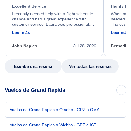
Excellent Service
Highly R
I recently needed help with a flight schedule
When my fl
change and had a great experience with
needed hel
customer service. Laura was professional,
The custom
friendly, and very helpful throughout the
calm, prof
Leer más
Leer más
process. She quickly found a solution and
throughout
kept me informed of the next steps. I truly
alternative
appreciate her excellent service.
necessary f
John Naples
Jul 28, 2026
Bernadine
excellent s
my issue.
Escribe una reseña
Ver todas las reseñas
Vuelos de Grand Rapids
Vuelos de Grand Rapids a Omaha - GPZ a OMA
Vuelos de Grand Rapids a Wichita - GPZ a ICT