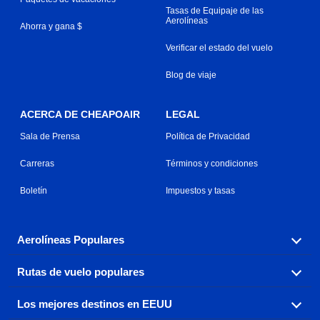
Tasas de Equipaje de las
Aerolíneas
Ahorra y gana $
Verificar el estado del vuelo
Blog de viaje
ACERCA DE CHEAPOAIR
LEGAL
Sala de Prensa
Política de Privacidad
Carreras
Términos y condiciones
Boletín
Impuestos y tasas
Aerolíneas Populares
Rutas de vuelo populares
Explora nuestras opciones de tarifas aéreas baratas por
aerolínea, con más de 500 opciones para elegir.
Los mejores destinos en EEUU
Reserva una de nuestras rutas de vuelo más populares
Aeromexico
Air Canada
con tres sencillos clics.