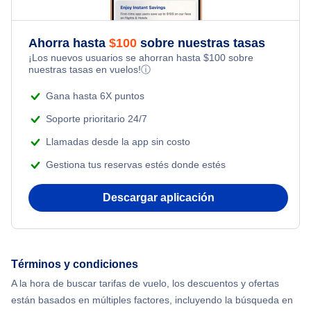
Flights from Toronto to Shanghai
Last Minute Hotels
Flights Under $49
Honeymoon Vacations
Ahorra hasta
$
100
sobre nuestras tasas
Flights from Nueva York to Milán
¡Los nuevos usuarios se ahorran hasta
$
100
sobre
Flights Under $99
Romantic Vacations
nuestras tasas en vuelos!
ⓘ
Flights from Nueva York to Tel Aviv
Flights Under $199
Gana hasta 6X puntos
Adventure Vacations
Flights from Nueva York to Estanbul
Soporte prioritario 24/7
Beach Vacations
Llamadas desde la app sin costo
Flights from Nueva York to Singapur
Gestiona tus reservas estés donde estés
Flights from Nueva York to Atenas
Descargar aplicación
Flights from Nueva York to Mumbai
Flights from Shanghai to Nueva York
Términos y condiciones
A la hora de buscar tarifas de vuelo, los descuentos y ofertas
Flights from Delhi to Nueva York
están basados en múltiples factores, incluyendo la búsqueda en