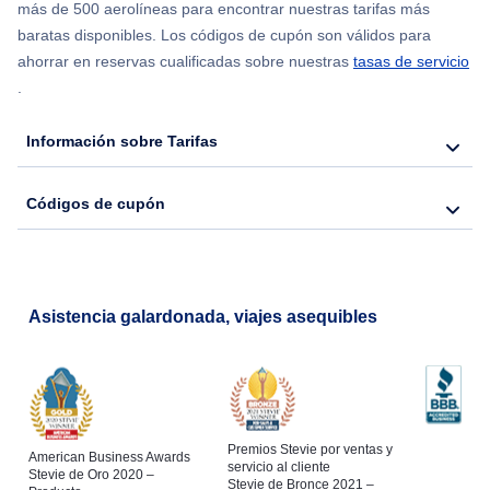
más de 500 aerolíneas para encontrar nuestras tarifas más
Flights from Chicago to Delhi
baratas disponibles. Los códigos de cupón son válidos para
ahorrar en reservas cualificadas sobre nuestras
tasas de servicio
.
Flights from Nueva York to Seúl
Información sobre Tarifas
Flights from Nueva York to Hong Kong
Códigos de cupón
Flights from Nueva York to Lisboa
Asistencia galardonada, viajes asequibles
Premios Stevie por ventas y
American Business Awards
servicio al cliente
Stevie de Oro 2020 –
Stevie de Bronce 2021 –