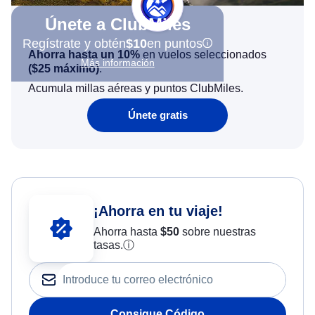
Únete a ClubMiles
Regístrate y obtén
$10
en puntos
Ahorra hasta un 10%
en vuelos seleccionados
Más información
(
$25
máximo)
.
Acumula millas aéreas y puntos ClubMiles.
Únete gratis
¡Ahorra en tu viaje!
Ahorra hasta
$
50
sobre nuestras
tasas.
ⓘ
Consigue Código