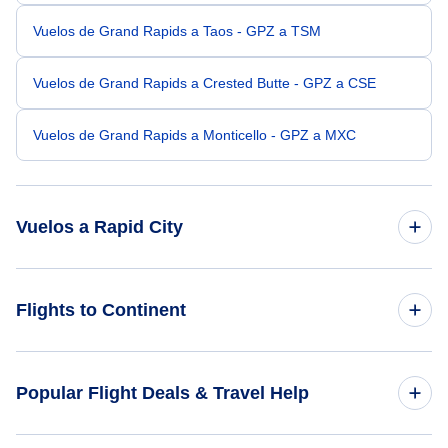
Vuelos de Grand Rapids a Taos - GPZ a TSM
Vuelos de Grand Rapids a Crested Butte - GPZ a CSE
Vuelos de Grand Rapids a Monticello - GPZ a MXC
Vuelos a Rapid City
Vuelos de Minneapolis a Rapid City - MSP a RAP
Flights to Continent
Vuelos de Sioux Falls a Rapid City - FSD a RAP
Flights to Africa
Popular Flight Deals & Travel Help
Vuelos de Fargo a Rapid City - FAR a RAP
Flights to Asia