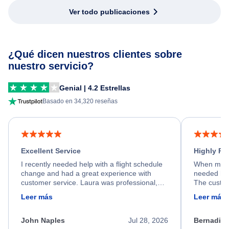
Ver todo publicaciones
¿Qué dicen nuestros clientes sobre
nuestro servicio?
Genial | 4.2 Estrellas
Basado en 34,320 reseñas
Excellent Service
Highly R
I recently needed help with a flight schedule
When my fl
change and had a great experience with
needed hel
customer service. Laura was professional,
The custom
friendly, and very helpful throughout the
calm, prof
Leer más
Leer más
process. She quickly found a solution and
throughout
kept me informed of the next steps. I truly
alternative
appreciate her excellent service.
necessary f
John Naples
Jul 28, 2026
Bernadine
excellent s