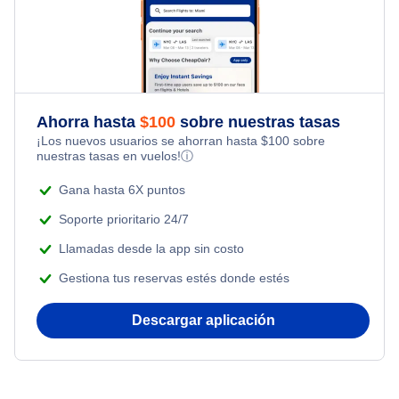
Family Vacations
Flights from Nueva York to Tel Aviv
Last Minute Hotels
Flights Under $199
Kid Friendly Vacations
Flights from Nueva York to Estanbul
Honeymoon Vacations
Flights from Nueva York to Singapur
Ahorra hasta
$
100
sobre nuestras tasas
¡Los nuevos usuarios se ahorran hasta
$
100
sobre
Romantic Vacations
nuestras tasas en vuelos!
ⓘ
Flights from Nueva York to Atenas
Adventure Vacations
Gana hasta 6X puntos
Flights from Nueva York to Mumbai
Soporte prioritario 24/7
Beach Vacations
Llamadas desde la app sin costo
Flights from Shanghai to Nueva York
Gestiona tus reservas estés donde estés
Flights from Delhi to Nueva York
Descargar aplicación
Flights from Chicago to Delhi
Flights from Nueva York to Seúl