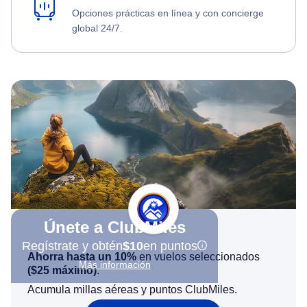
Opciones prácticas en línea y con concierge
global 24/7.
Únete a ClubMiles
Regístrate y obtén
$10
en puntos
Ahorra hasta un 10%
en vuelos seleccionados
Más información
(
$25
máximo)
.
Acumula millas aéreas y puntos ClubMiles.