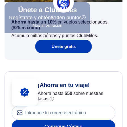
Únete a ClubMiles
Regístrate y obtén
$10
en puntos
Ahorra hasta un 10%
en vuelos seleccionados
Más información
(
$25
máximo)
.
Acumula millas aéreas y puntos ClubMiles.
Únete gratis
¡Ahorra en tu viaje!
Ahorra hasta
$
50
sobre nuestras
tasas.
ⓘ
Consigue Código