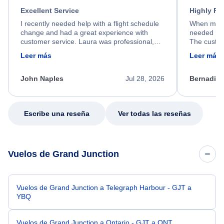
Excellent Service
Highly R
I recently needed help with a flight schedule
When my fl
change and had a great experience with
needed hel
customer service. Laura was professional,
The custom
friendly, and very helpful throughout the
calm, prof
Leer más
Leer más
process. She quickly found a solution and
throughout
kept me informed of the next steps. I truly
alternative
appreciate her excellent service.
necessary f
John Naples
Jul 28, 2026
Bernadine
excellent s
my issue.
Escribe una reseña
Ver todas las reseñas
Vuelos de Grand Junction
Vuelos de Grand Junction a Telegraph Harbour - GJT a
YBQ
Vuelos de Grand Junction a Ontario - GJT a ONT