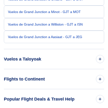
Vuelos de Grand Junction a Minot - GJT a MOT
Vuelos de Grand Junction a Williston - GJT a ISN
Vuelos de Grand Junction a Aasiaat - GJT a JEG
Vuelos a Taloyoak
Vuelos de Belgrado a Taloyoak - BEG a YYH
Flights to Continent
Vuelos de Boa Vista a Taloyoak - BVB a YYH
Flights to Africa
Popular Flight Deals & Travel Help
Vuelos de Bhuj a Taloyoak - BHJ a YYH
Flights to Asia