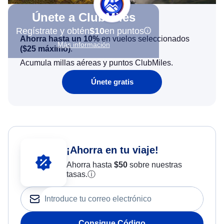
Únete a ClubMiles
Regístrate y obtén
$10
en puntos
Ahorra hasta un 10%
en vuelos seleccionados
Más información
(
$25
máximo)
.
Acumula millas aéreas y puntos ClubMiles.
Únete gratis
¡Ahorra en tu viaje!
Ahorra hasta
$
50
sobre nuestras
tasas.
ⓘ
Consigue Código