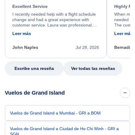
Excellent Service
Highly R
I recently needed help with a flight schedule
When my fl
change and had a great experience with
needed hel
customer service. Laura was professional,
The custom
friendly, and very helpful throughout the
calm, prof
Leer más
Leer más
process. She quickly found a solution and
throughout
kept me informed of the next steps. I truly
alternative
appreciate her excellent service.
necessary f
John Naples
Jul 28, 2026
Bernadine
excellent s
my issue.
Escribe una reseña
Ver todas las reseñas
Vuelos de Grand Island
Vuelos de Grand Island a Mumbai - GRI a BOM
Vuelos de Grand Island a Ciudad de Ho Chi Minh - GRI a
SGN