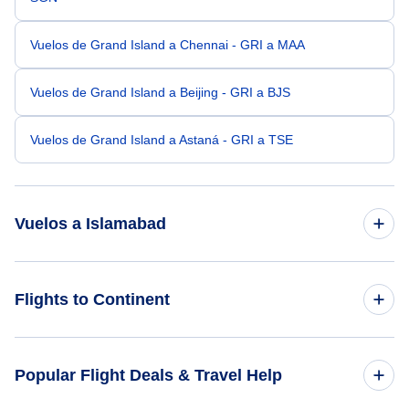
Vuelos de Grand Island a Chennai - GRI a MAA
Vuelos de Grand Island a Beijing - GRI a BJS
Vuelos de Grand Island a Astaná - GRI a TSE
Vuelos a Islamabad
Vuelos de Houston a Islamabad - HOU a ISB
Flights to Continent
Vuelos de Gulfport-Biloxi a Islamabad - GPT a ISB
Flights to Africa
Popular Flight Deals & Travel Help
Vuelos de Gillette a Islamabad - GCC a ISB
Flights to Asia