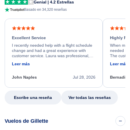
Genial | 4.2 Estrellas
Basado en 34,320 reseñas
Excellent Service
Highly R
I recently needed help with a flight schedule
When my fl
change and had a great experience with
needed hel
customer service. Laura was professional,
The custom
friendly, and very helpful throughout the
calm, prof
Leer más
Leer más
process. She quickly found a solution and
throughout
kept me informed of the next steps. I truly
alternative
appreciate her excellent service.
necessary f
John Naples
Jul 28, 2026
Bernadine
excellent s
my issue.
Escribe una reseña
Ver todas las reseñas
Vuelos de Gillette