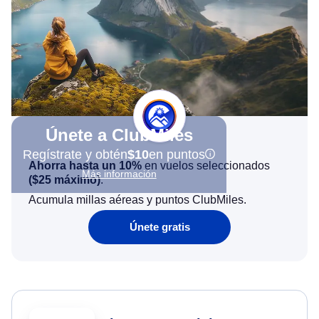
Únete a ClubMiles
Regístrate y obtén
$10
en puntos
Ahorra hasta un 10%
en vuelos seleccionados
Más información
(
$25
máximo)
.
Acumula millas aéreas y puntos ClubMiles.
Únete gratis