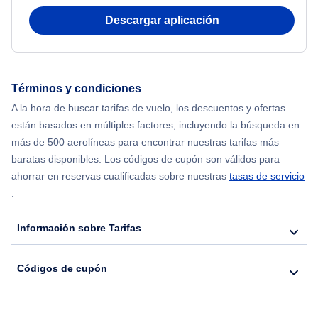
Descargar aplicación
Flights from Shanghai to Nueva York
Flights from Delhi to Nueva York
Términos y condiciones
Flights from Chicago to Delhi
A la hora de buscar tarifas de vuelo, los descuentos y ofertas
están basados en múltiples factores, incluyendo la búsqueda en
Flights from Nueva York to Seúl
más de 500 aerolíneas para encontrar nuestras tarifas más
baratas disponibles. Los códigos de cupón son válidos para
Flights from Nueva York to Hong Kong
ahorrar en reservas cualificadas sobre nuestras
tasas de servicio
.
Flights from Nueva York to Lisboa
Información sobre Tarifas
Códigos de cupón