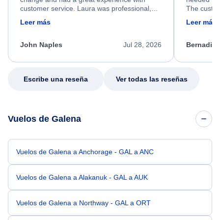
customer service. Laura was professional,
The custom
friendly, and very helpful throughout the
calm, prof
Leer más
Leer más
process. She quickly found a solution and
throughout
kept me informed of the next steps. I truly
alternative
appreciate her excellent service.
necessary f
John Naples
Jul 28, 2026
Bernadine
excellent s
my issue.
Escribe una reseña
Ver todas las reseñas
Vuelos de Galena
Vuelos de Galena a Anchorage - GAL a ANC
Vuelos de Galena a Alakanuk - GAL a AUK
Vuelos de Galena a Northway - GAL a ORT