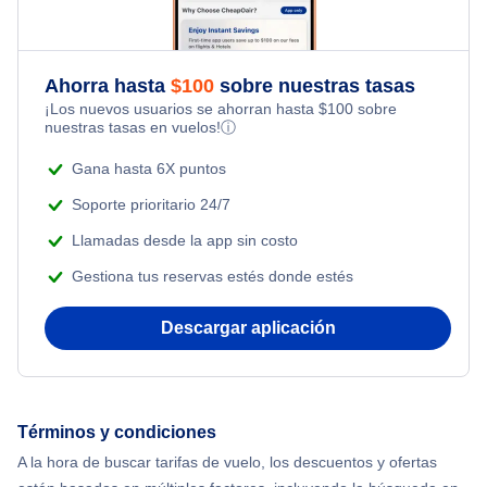
Flights Under $99
Romantic Vacations
Flights from Nueva York to Singapur
Flights Under $199
Ahorra hasta
$
100
sobre nuestras tasas
Adventure Vacations
¡Los nuevos usuarios se ahorran hasta
$
100
sobre
Flights from Nueva York to Tel Aviv
nuestras tasas en vuelos!
ⓘ
Beach Vacations
Flights from Nueva York to Estanbul
Gana hasta 6X puntos
Soporte prioritario 24/7
Flights from Nueva York to Atenas
Llamadas desde la app sin costo
Gestiona tus reservas estés donde estés
Flights from Nueva York to Mumbai
Descargar aplicación
Flights from Shanghai to Nueva York
Flights from Delhi to Nueva York
Términos y condiciones
Flights from Chicago to Delhi
A la hora de buscar tarifas de vuelo, los descuentos y ofertas