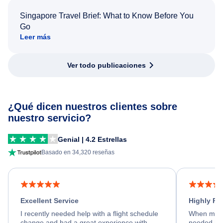
Singapore Travel Brief: What to Know Before You
Go
Leer más
Ver todo publicaciones
¿Qué dicen nuestros clientes sobre
nuestro servicio?
Genial | 4.2 Estrellas
Basado en 34,320 reseñas
Excellent Service
Highly R
I recently needed help with a flight schedule
When my fl
change and had a great experience with
needed hel