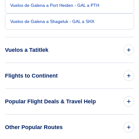
Vuelos de Galena a Port Heiden - GAL a PTH
Vuelos de Galena a Shageluk - GAL a SHX
Vuelos a Tatitlek
Vuelos de Anchorage a Tatitlek - ANC a TEK
Flights to Continent
Vuelos de Rochester a Tatitlek - RST a TEK
Flights to Africa
Popular Flight Deals & Travel Help
Vuelos de Valdez a Tatitlek - VDZ a TEK
Flights to Asia
Vuelos de Isla St George a Tatitlek - STG a TEK
Domestic Flights
Other Popular Routes
Flights to Caribbean
Vuelos de Pedro Bay a Tatitlek - PDB a TEK
International Flights