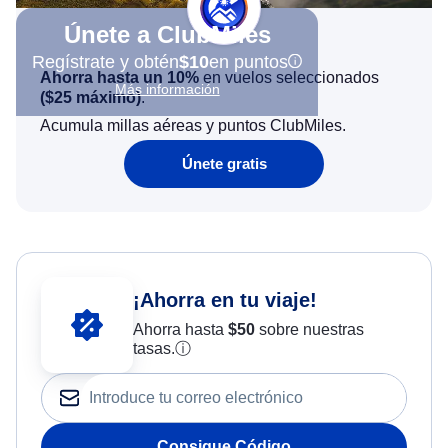
Únete a ClubMiles
Regístrate y obtén
$10
en puntos
Ahorra hasta un 10%
en vuelos seleccionados
Más información
(
$25
máximo)
.
Acumula millas aéreas y puntos ClubMiles.
Únete gratis
¡Ahorra en tu viaje!
Ahorra hasta
$
50
sobre nuestras
tasas.
ⓘ
Consigue Código