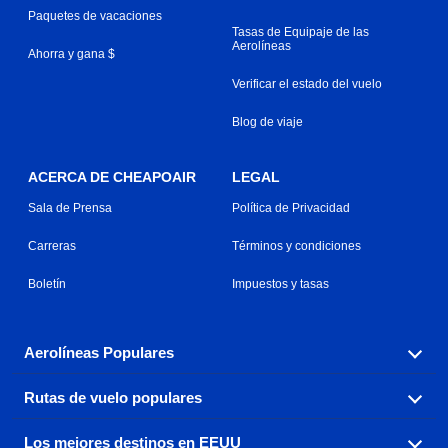
Paquetes de vacaciones
Tasas de Equipaje de las
Aerolíneas
Ahorra y gana $
Verificar el estado del vuelo
Blog de viaje
ACERCA DE CHEAPOAIR
LEGAL
Sala de Prensa
Política de Privacidad
Carreras
Términos y condiciones
Boletín
Impuestos y tasas
Aerolíneas Populares
Rutas de vuelo populares
Explora nuestras opciones de tarifas aéreas baratas por
aerolínea, con más de 500 opciones para elegir.
Los mejores destinos en EEUU