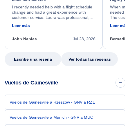
I recently needed help with a flight schedule
When my fl
change and had a great experience with
needed hel
customer service. Laura was professional,
The custom
friendly, and very helpful throughout the
calm, prof
Leer más
Leer más
process. She quickly found a solution and
throughout
kept me informed of the next steps. I truly
alternative
appreciate her excellent service.
necessary f
John Naples
Jul 28, 2026
Bernadine
excellent s
my issue.
Escribe una reseña
Ver todas las reseñas
Vuelos de Gainesville
Vuelos de Gainesville a Rzeszow - GNV a RZE
Vuelos de Gainesville a Munich - GNV a MUC