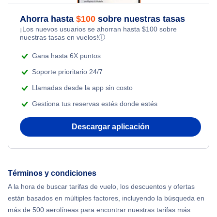
Flights Under $49
Honeymoon Vacations
Ahorra hasta
$
100
sobre nuestras tasas
Flights from Toronto to Shanghai
¡Los nuevos usuarios se ahorran hasta
$
100
sobre
Flights Under $99
Romantic Vacations
nuestras tasas en vuelos!
ⓘ
Flights from Nueva York to Singapur
Flights Under $199
Gana hasta 6X puntos
Adventure Vacations
Flights from Nueva York to Tel Aviv
Soporte prioritario 24/7
Beach Vacations
Llamadas desde la app sin costo
Flights from Nueva York to Estanbul
Gestiona tus reservas estés donde estés
Flights from Nueva York to Atenas
Descargar aplicación
Flights from Nueva York to Mumbai
Flights from Shanghai to Nueva York
Términos y condiciones
A la hora de buscar tarifas de vuelo, los descuentos y ofertas
Flights from Delhi to Nueva York
están basados en múltiples factores, incluyendo la búsqueda en
más de 500 aerolíneas para encontrar nuestras tarifas más