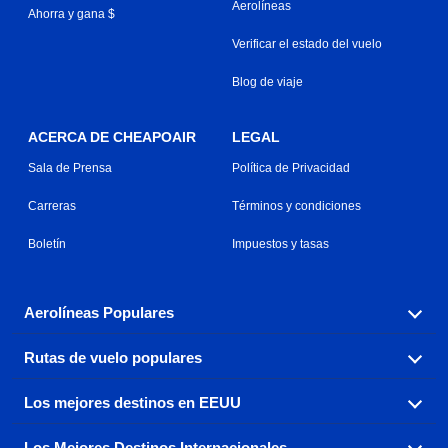
Aerolíneas
Ahorra y gana $
Verificar el estado del vuelo
Blog de viaje
ACERCA DE CHEAPOAIR
LEGAL
Sala de Prensa
Política de Privacidad
Carreras
Términos y condiciones
Boletín
Impuestos y tasas
Aerolíneas Populares
Rutas de vuelo populares
Explora nuestras opciones de tarifas aéreas baratas por
aerolínea, con más de 500 opciones para elegir.
Los mejores destinos en EEUU
Reserva una de nuestras rutas de vuelo más populares
Aeromexico
Air Canada
con tres sencillos clics.
Los Mejores Destinos Internacionales