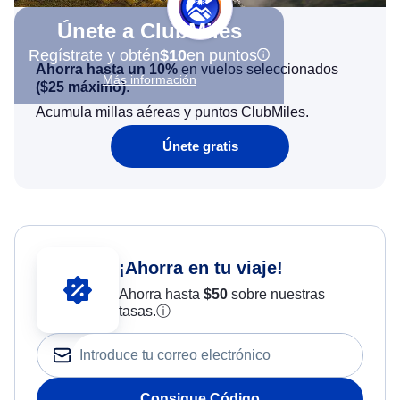
Únete a ClubMiles
Regístrate y obtén
$10
en puntos
Ahorra hasta un 10%
en vuelos seleccionados
Más información
(
$25
máximo)
.
Acumula millas aéreas y puntos ClubMiles.
Únete gratis
¡Ahorra en tu viaje!
Ahorra hasta
$
50
sobre nuestras
tasas.
ⓘ
Consigue Código