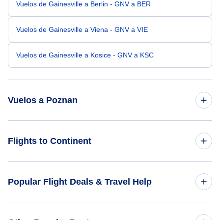
Vuelos de Gainesville a Berlin - GNV a BER
Vuelos de Gainesville a Viena - GNV a VIE
Vuelos de Gainesville a Kosice - GNV a KSC
Vuelos a Poznan
Vuelos de Midland-Odessa a Poznan - MAF a POZ
Flights to Continent
Vuelos de Itaca a Poznan - ITH a POZ
Flights to Africa
Popular Flight Deals & Travel Help
Vuelos de Hilton Head a Poznan - HHH a POZ
Flights to Asia
Vuelos de Delta Junction a Poznan - DJN a POZ
Domestic Flights