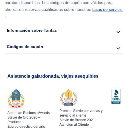
Flights from Chicago to Delhi
baratas disponibles. Los códigos de cupón son válidos para
ahorrar en reservas cualificadas sobre nuestras
tasas de servicio
.
Flights from Nueva York to Hong Kong
Información sobre Tarifas
Flights from Nueva York to Seúl
Códigos de cupón
Flights from Nueva York to Barcelona
Asistencia galardonada, viajes asequibles
Premios Stevie por ventas y
American Business Awards
servicio al cliente
Stevie de Oro 2020 –
Stevie de Bronce 2021 –
Producto
Atención al Cliente
Equipo directivo del año