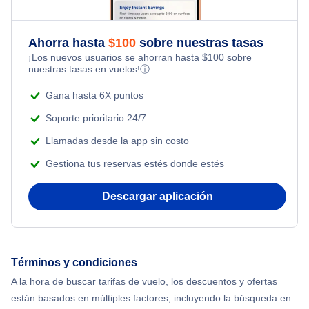
Flights from Nueva York to Milán
Last Minute Hotels
Flights Under $49
Honeymoon Vacations
Ahorra hasta
$
100
sobre nuestras tasas
Flights from Toronto to Shanghai
¡Los nuevos usuarios se ahorran hasta
$
100
sobre
Flights Under $99
Romantic Vacations
nuestras tasas en vuelos!
ⓘ
Flights from Nueva York to Singapur
Flights Under $199
Gana hasta 6X puntos
Adventure Vacations
Flights from Nueva York to Tel Aviv
Soporte prioritario 24/7
Beach Vacations
Llamadas desde la app sin costo
Flights from Nueva York to Estanbul
Gestiona tus reservas estés donde estés
Flights from Nueva York to Atenas
Descargar aplicación
Flights from Nueva York to Mumbai
Flights from Shanghai to Nueva York
Términos y condiciones
A la hora de buscar tarifas de vuelo, los descuentos y ofertas
Flights from Delhi to Nueva York
están basados en múltiples factores, incluyendo la búsqueda en