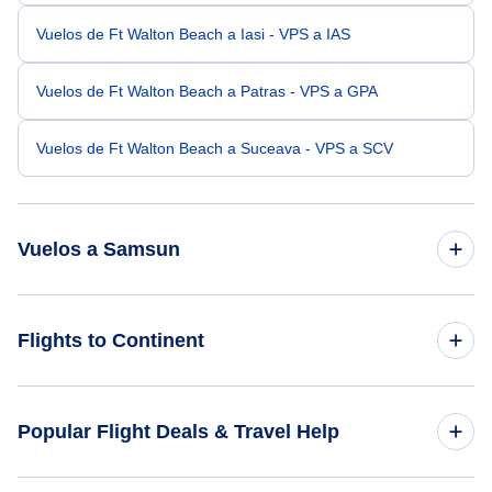
Vuelos de Ft Walton Beach a Iasi - VPS a IAS
Vuelos de Ft Walton Beach a Patras - VPS a GPA
Vuelos de Ft Walton Beach a Suceava - VPS a SCV
Vuelos a Samsun
Vuelos de Miami a Samsun - MIA a SSX
Flights to Continent
Vuelos de Long Beach a Samsun - LGB a SSX
Flights to Africa
Popular Flight Deals & Travel Help
Vuelos de Mobile a Samsun - MOB a SSX
Flights to Asia