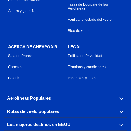
Tasas de Equipaje de las
Aerolíneas
Ahorra y gana $
Verificar el estado del vuelo
Blog de viaje
ACERCA DE CHEAPOAIR
LEGAL
Sala de Prensa
Política de Privacidad
Carreras
Términos y condiciones
Boletín
Impuestos y tasas
Aerolíneas Populares
Rutas de vuelo populares
Explora nuestras opciones de tarifas aéreas baratas por
aerolínea, con más de 500 opciones para elegir.
Los mejores destinos en EEUU
Reserva una de nuestras rutas de vuelo más populares
Aeromexico
Air Canada
con tres sencillos clics.