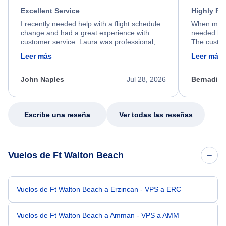
Excellent Service
Highly R
I recently needed help with a flight schedule
When my fl
change and had a great experience with
needed hel
customer service. Laura was professional,
The custom
friendly, and very helpful throughout the
calm, prof
Leer más
Leer más
process. She quickly found a solution and
throughout
kept me informed of the next steps. I truly
alternative
appreciate her excellent service.
necessary f
John Naples
Jul 28, 2026
Bernadine
excellent s
my issue.
Escribe una reseña
Ver todas las reseñas
Vuelos de Ft Walton Beach
Vuelos de Ft Walton Beach a Erzincan - VPS a ERC
Vuelos de Ft Walton Beach a Amman - VPS a AMM