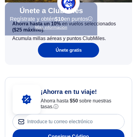
Únete a ClubMiles
Regístrate y obtén
$10
en puntos
Ahorra hasta un 10%
en vuelos seleccionados
Más información
(
$25
máximo)
.
Acumula millas aéreas y puntos ClubMiles.
Únete gratis
¡Ahorra en tu viaje!
Ahorra hasta
$
50
sobre nuestras
tasas.
ⓘ
Consigue Código