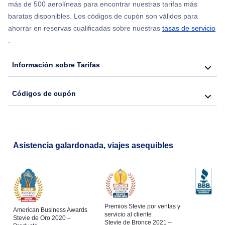
más de 500 aerolíneas para encontrar nuestras tarifas más
Flights from Chicago to Delhi
baratas disponibles. Los códigos de cupón son válidos para
ahorrar en reservas cualificadas sobre nuestras
tasas de servicio
.
Flights from Nueva York to Hong Kong
Información sobre Tarifas
Flights from Nueva York to Seúl
Códigos de cupón
Flights from Nueva York to Barcelona
Asistencia galardonada, viajes asequibles
Premios Stevie por ventas y
American Business Awards
servicio al cliente
Stevie de Oro 2020 –
Stevie de Bronce 2021 –