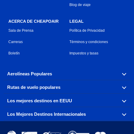
Blog de viaje
ACERCA DE CHEAPOAIR
LEGAL
Sala de Prensa
Política de Privacidad
Carreras
Términos y condiciones
Boletín
Impuestos y tasas
Aerolíneas Populares
Rutas de vuelo populares
Explora nuestras opciones de tarifas aéreas baratas por
aerolínea, con más de 500 opciones para elegir.
Los mejores destinos en EEUU
Reserva una de nuestras rutas de vuelo más populares
Aeromexico
Air Canada
con tres sencillos clics.
Los Mejores Destinos Internacionales
Air France
Encuentra boletos de avión baratos a destinos
Alaska Airlines
populares de los EEUU de costa a costa.
Atlanta a Ft Lauderdale
Chicago a Las Vegas
American Airlines
China Eastern Airlines
Consigue vuelos baratos a destinos globales en Europa,