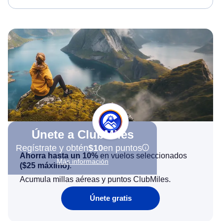
Únete a ClubMiles
Regístrate y obtén
$10
en puntos
Ahorra hasta un 10%
en vuelos seleccionados
Más información
(
$25
máximo)
.
Acumula millas aéreas y puntos ClubMiles.
Únete gratis