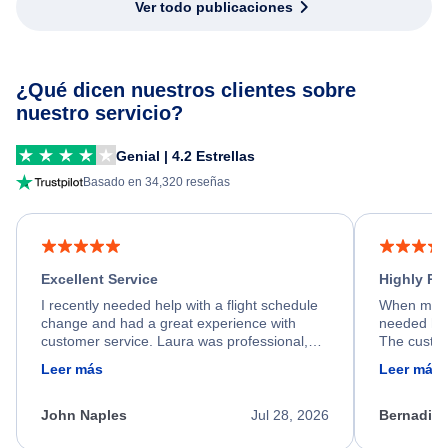
Ver todo publicaciones
¿Qué dicen nuestros clientes sobre
nuestro servicio?
Genial | 4.2 Estrellas
Basado en 34,320 reseñas
Excellent Service
Highly R
I recently needed help with a flight schedule
When my fl
change and had a great experience with
needed hel
customer service. Laura was professional,
The custom
friendly, and very helpful throughout the
calm, prof
Leer más
Leer más
process. She quickly found a solution and
throughout
kept me informed of the next steps. I truly
alternative
appreciate her excellent service.
necessary f
John Naples
Jul 28, 2026
Bernadine
excellent s