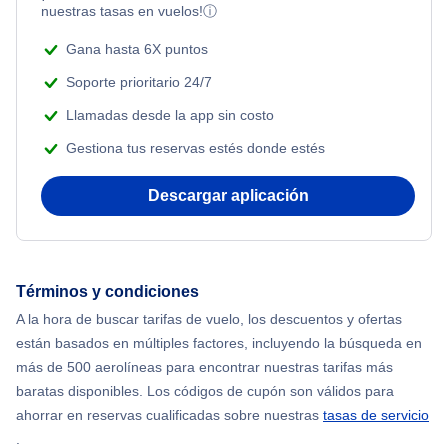
nuestras tasas en vuelos!
ⓘ
Beach Vacations
Flights from Nueva York to Estanbul
Gana hasta 6X puntos
Soporte prioritario 24/7
Flights from Nueva York to Atenas
Llamadas desde la app sin costo
Gestiona tus reservas estés donde estés
Flights from Nueva York to Mumbai
Descargar aplicación
Flights from Shanghai to Nueva York
Flights from Delhi to Nueva York
Términos y condiciones
Flights from Chicago to Delhi
A la hora de buscar tarifas de vuelo, los descuentos y ofertas
están basados en múltiples factores, incluyendo la búsqueda en
Flights from Nueva York to Hong Kong
más de 500 aerolíneas para encontrar nuestras tarifas más
baratas disponibles. Los códigos de cupón son válidos para
Flights from Nueva York to Seúl
ahorrar en reservas cualificadas sobre nuestras
tasas de servicio
.