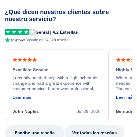
¿Qué dicen nuestros clientes sobre
nuestro servicio?
Genial | 4.2 Estrellas
Basado en 34,320 reseñas
Excellent Service
Highly R
I recently needed help with a flight schedule
When my fl
change and had a great experience with
needed hel
customer service. Laura was professional,
The custom
friendly, and very helpful throughout the
calm, prof
Leer más
Leer más
process. She quickly found a solution and
throughout
kept me informed of the next steps. I truly
alternative
appreciate her excellent service.
necessary f
John Naples
Jul 28, 2026
Bernadine
excellent s
my issue.
Escribe una reseña
Ver todas las reseñas