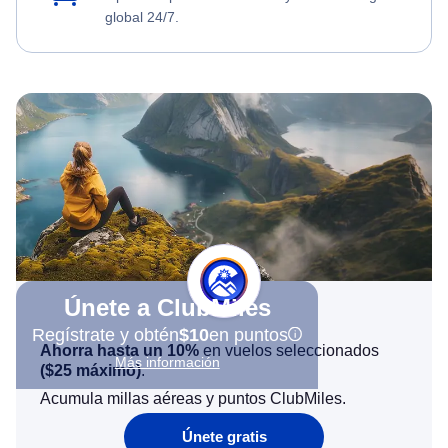
global 24/7.
Únete a ClubMiles
Regístrate y obtén
$10
en puntos
Ahorra hasta un 10%
en vuelos seleccionados
Más información
(
$25
máximo)
.
Acumula millas aéreas y puntos ClubMiles.
Únete gratis