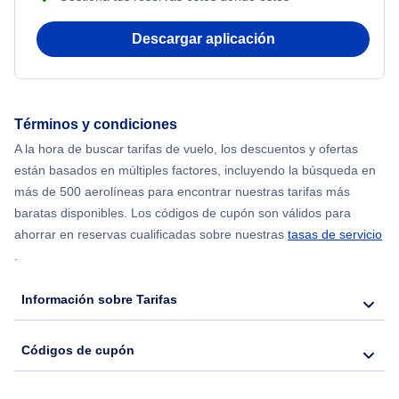
Flights from Nueva York to Atenas
Descargar aplicación
Flights from Nueva York to Mumbai
Flights from Shanghai to Nueva York
Términos y condiciones
A la hora de buscar tarifas de vuelo, los descuentos y ofertas
Flights from Delhi to Nueva York
están basados en múltiples factores, incluyendo la búsqueda en
más de 500 aerolíneas para encontrar nuestras tarifas más
Flights from Chicago to Delhi
baratas disponibles. Los códigos de cupón son válidos para
ahorrar en reservas cualificadas sobre nuestras
tasas de servicio
.
Flights from Nueva York to Seúl
Información sobre Tarifas
Flights from Nueva York to Hong Kong
Códigos de cupón
Flights from Nueva York to Lisboa