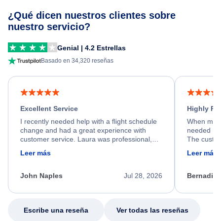
¿Qué dicen nuestros clientes sobre
nuestro servicio?
Genial | 4.2 Estrellas
Basado en 34,320 reseñas
Excellent Service
Highly R
I recently needed help with a flight schedule
When my fl
change and had a great experience with
needed hel
customer service. Laura was professional,
The custom
friendly, and very helpful throughout the
calm, prof
Leer más
Leer más
process. She quickly found a solution and
throughout
kept me informed of the next steps. I truly
alternative
appreciate her excellent service.
necessary f
John Naples
Jul 28, 2026
Bernadine
excellent s
my issue.
Escribe una reseña
Ver todas las reseñas