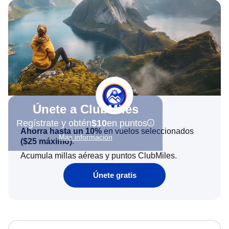
Únete a ClubMiles
Regístrate y obtén
$10
en puntos
Ahorra hasta un 10%
en vuelos seleccionados
Más información
(
$25
máximo)
.
Acumula millas aéreas y puntos ClubMiles.
Únete gratis