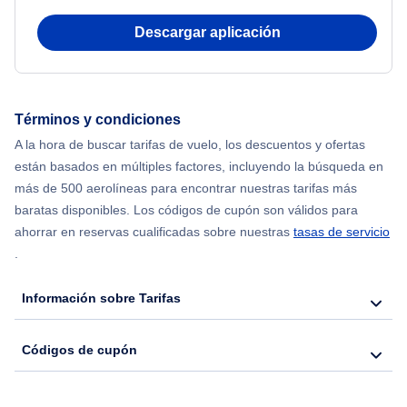
Beach Vacations
Flights from Nueva York to Atenas
Descargar aplicación
Flights from Nueva York to Mumbai
Flights from Shanghai to Nueva York
Términos y condiciones
A la hora de buscar tarifas de vuelo, los descuentos y ofertas
Flights from Delhi to Nueva York
están basados en múltiples factores, incluyendo la búsqueda en
más de 500 aerolíneas para encontrar nuestras tarifas más
Flights from Chicago to Delhi
baratas disponibles. Los códigos de cupón son válidos para
ahorrar en reservas cualificadas sobre nuestras
tasas de servicio
.
Flights from Nueva York to Seúl
Información sobre Tarifas
Flights from Nueva York to Hong Kong
Códigos de cupón
Flights from Nueva York to Lisboa