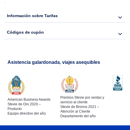
.
Flights from Nueva York to Hong Kong
Información sobre Tarifas
Flights from Nueva York to Seúl
Códigos de cupón
Flights from Nueva York to Barcelona
Asistencia galardonada, viajes asequibles
Premios Stevie por ventas y
American Business Awards
servicio al cliente
Stevie de Oro 2020 –
Stevie de Bronce 2021 –
Producto
Atención al Cliente
Equipo directivo del año
Departamento del año