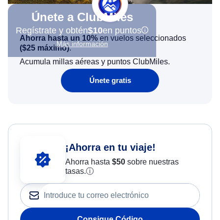
Únete a ClubMiles
Regístrate y obtén
$10
en puntos
Ahorra hasta un 10%
en vuelos seleccionados
Más información
(
$25
máximo)
.
Acumula millas aéreas y puntos ClubMiles.
Únete gratis
¡Ahorra en tu viaje!
Ahorra hasta
$
50
sobre nuestras
tasas.
ⓘ
Consigue Código