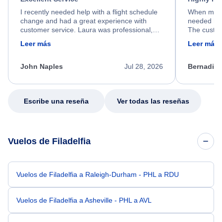
I recently needed help with a flight schedule
When my fl
change and had a great experience with
needed hel
customer service. Laura was professional,
The custom
friendly, and very helpful throughout the
calm, prof
Leer más
Leer más
process. She quickly found a solution and
throughout
kept me informed of the next steps. I truly
alternative
appreciate her excellent service.
necessary f
John Naples
Jul 28, 2026
Bernadine
excellent s
my issue.
Escribe una reseña
Ver todas las reseñas
Vuelos de Filadelfia
Vuelos de Filadelfia a Raleigh-Durham - PHL a RDU
Vuelos de Filadelfia a Asheville - PHL a AVL