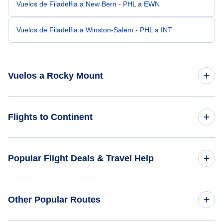
Vuelos de Filadelfia a New Bern - PHL a EWN
Vuelos de Filadelfia a Winston-Salem - PHL a INT
Vuelos a Rocky Mount
Vuelos de Baltimore a Rocky Mount - BWI a RWI
Flights to Continent
Vuelos de Richmond a Rocky Mount - RIC a RWI
Flights to Africa
Popular Flight Deals & Travel Help
Vuelos de Trenton-Mercer a Rocky Mount - TTN a RWI
Flights to Asia
Vuelos de Allentown-Belén a Rocky Mount - ABE a RWI
Domestic Flights
Other Popular Routes
Flights to Caribbean
Vuelos de Atlantic City a Rocky Mount - AIY a RWI
International Flights