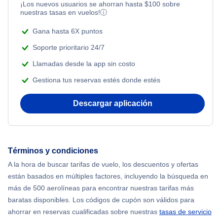
¡Los nuevos usuarios se ahorran hasta
$
100
sobre
Flights Under $99
Romantic Vacations
nuestras tasas en vuelos!
ⓘ
Flights from Nueva York to Singapur
Flights Under $199
Gana hasta 6X puntos
Adventure Vacations
Flights from Nueva York to Tel Aviv
Soporte prioritario 24/7
Beach Vacations
Llamadas desde la app sin costo
Flights from Nueva York to Estanbul
Gestiona tus reservas estés donde estés
Flights from Nueva York to Atenas
Descargar aplicación
Flights from Nueva York to Mumbai
Flights from Shanghai to Nueva York
Términos y condiciones
A la hora de buscar tarifas de vuelo, los descuentos y ofertas
Flights from Delhi to Nueva York
están basados en múltiples factores, incluyendo la búsqueda en
más de 500 aerolíneas para encontrar nuestras tarifas más
Flights from Chicago to Delhi
baratas disponibles. Los códigos de cupón son válidos para
ahorrar en reservas cualificadas sobre nuestras
tasas de servicio