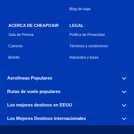
Blog de viaje
ACERCA DE CHEAPOAIR
LEGAL
Sala de Prensa
Política de Privacidad
Carreras
Términos y condiciones
Boletín
Impuestos y tasas
Aerolíneas Populares
Rutas de vuelo populares
Explora nuestras opciones de tarifas aéreas baratas por
aerolínea, con más de 500 opciones para elegir.
Los mejores destinos en EEUU
Reserva una de nuestras rutas de vuelo más populares
Aeromexico
Air Canada
con tres sencillos clics.
Los Mejores Destinos Internacionales
Air France
Encuentra boletos de avión baratos a destinos
Alaska Airlines
populares de los EEUU de costa a costa.
Atlanta a Ft Lauderdale
Chicago a Las Vegas
American Airlines
China Eastern Airlines
Consigue vuelos baratos a destinos globales en Europa,