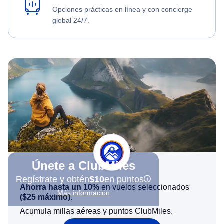
Opciones prácticas en línea y con concierge
global 24/7.
Únete a ClubMiles
Regístrate y obtén
$10
en puntos
Ahorra hasta un 10%
en vuelos seleccionados
Más información
(
$25
máximo)
.
Acumula millas aéreas y puntos ClubMiles.