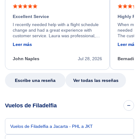
Excellent Service
Highly R
I recently needed help with a flight schedule
When my fl
change and had a great experience with
needed hel
customer service. Laura was professional,
The custom
friendly, and very helpful throughout the
calm, prof
Leer más
Leer más
process. She quickly found a solution and
throughout
kept me informed of the next steps. I truly
alternative
appreciate her excellent service.
necessary f
John Naples
Jul 28, 2026
Bernadine
excellent s
my issue.
Escribe una reseña
Ver todas las reseñas
Vuelos de Filadelfia
Vuelos de Filadelfia a Jacarta - PHL a JKT