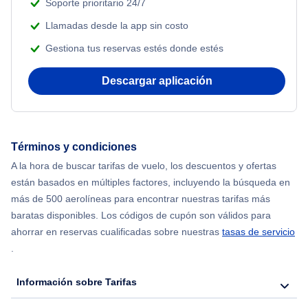
Soporte prioritario 24/7
Beach Vacations
Llamadas desde la app sin costo
Flights from Shanghai to Nueva York
Gestiona tus reservas estés donde estés
Flights from Delhi to Nueva York
Descargar aplicación
Flights from Chicago to Delhi
Flights from Nueva York to Hong Kong
Términos y condiciones
A la hora de buscar tarifas de vuelo, los descuentos y ofertas
Flights from Nueva York to Seúl
están basados en múltiples factores, incluyendo la búsqueda en
más de 500 aerolíneas para encontrar nuestras tarifas más
Flights from Nueva York to Barcelona
baratas disponibles. Los códigos de cupón son válidos para
ahorrar en reservas cualificadas sobre nuestras
tasas de servicio
.
Información sobre Tarifas