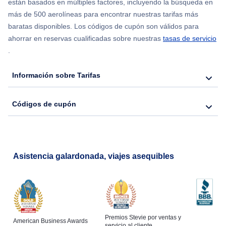
están basados en múltiples factores, incluyendo la búsqueda en
más de 500 aerolíneas para encontrar nuestras tarifas más
Flights from Chicago to Delhi
baratas disponibles. Los códigos de cupón son válidos para
ahorrar en reservas cualificadas sobre nuestras
tasas de servicio
.
Flights from Nueva York to Hong Kong
Información sobre Tarifas
Flights from Nueva York to Seúl
Códigos de cupón
Flights from Nueva York to Barcelona
Asistencia galardonada, viajes asequibles
Premios Stevie por ventas y
American Business Awards
servicio al cliente