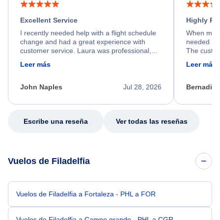
Excellent Service
Highly R
I recently needed help with a flight schedule
When my fl
change and had a great experience with
needed hel
customer service. Laura was professional,
The custom
friendly, and very helpful throughout the
calm, prof
Leer más
Leer más
process. She quickly found a solution and
throughout
kept me informed of the next steps. I truly
alternative
appreciate her excellent service.
necessary f
John Naples
Jul 28, 2026
Bernadine
excellent s
my issue.
Escribe una reseña
Ver todas las reseñas
Vuelos de Filadelfia
Vuelos de Filadelfia a Fortaleza - PHL a FOR
Vuelos de Filadelfia a Campo grande - PHL a CGR