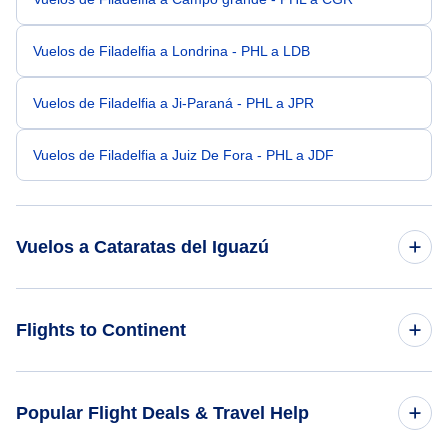
Vuelos de Filadelfia a Londrina - PHL a LDB
Vuelos de Filadelfia a Ji-Paraná - PHL a JPR
Vuelos de Filadelfia a Juiz De Fora - PHL a JDF
Vuelos a Cataratas del Iguazú
Vuelos de Nueva York a Cataratas del Iguazú - NYC a IGU
Flights to Continent
Vuelos de San Diego a Cataratas del Iguazú - SAN a IGU
Flights to Africa
Popular Flight Deals & Travel Help
Vuelos de Raleigh-Durham a Cataratas del Iguazú - RDU a
IGU