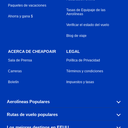
Paquetes de vacaciones
Tasas de Equipaje de las
Aerolíneas
Ahorra y gana $
Verificar el estado del vuelo
Blog de viaje
ACERCA DE CHEAPOAIR
LEGAL
Sala de Prensa
Política de Privacidad
Carreras
Términos y condiciones
Boletín
Impuestos y tasas
Aerolíneas Populares
Rutas de vuelo populares
Explora nuestras opciones de tarifas aéreas baratas por
aerolínea, con más de 500 opciones para elegir.
Los mejores destinos en EEUU