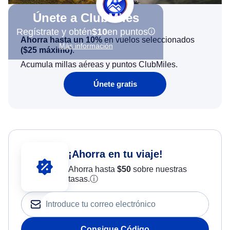
Únete a ClubMiles
Regístrate y obtén
$10
en puntos
Ahorra hasta un 10%
en vuelos seleccionados
Más información
(
$25
máximo)
.
Acumula millas aéreas y puntos ClubMiles.
Únete gratis
¡Ahorra en tu viaje!
Ahorra hasta
$
50
sobre nuestras
tasas.
ⓘ
Consigue Código