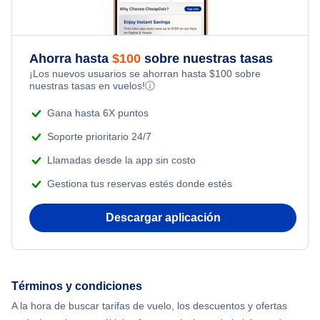
Flights Under $29
Kid Friendly Vacations
Flights from Nueva York to Milán
Last Minute Hotels
Flights Under $49
Honeymoon Vacations
Ahorra hasta
$
100
sobre nuestras tasas
Flights from Toronto to Shanghai
¡Los nuevos usuarios se ahorran hasta
$
100
sobre
Flights Under $99
Romantic Vacations
nuestras tasas en vuelos!
ⓘ
Flights from Nueva York to Singapur
Flights Under $199
Gana hasta 6X puntos
Adventure Vacations
Flights from Nueva York to Tel Aviv
Soporte prioritario 24/7
Beach Vacations
Llamadas desde la app sin costo
Flights from Nueva York to Estanbul
Gestiona tus reservas estés donde estés
Flights from Nueva York to Atenas
Descargar aplicación
Flights from Nueva York to Mumbai
Flights from Shanghai to Nueva York
Términos y condiciones
A la hora de buscar tarifas de vuelo, los descuentos y ofertas
Flights from Delhi to Nueva York