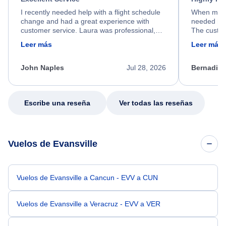
I recently needed help with a flight schedule
When my fl
change and had a great experience with
needed hel
customer service. Laura was professional,
The custom
friendly, and very helpful throughout the
calm, prof
Leer más
Leer más
process. She quickly found a solution and
throughout
kept me informed of the next steps. I truly
alternative
appreciate her excellent service.
necessary f
John Naples
Jul 28, 2026
Bernadine
excellent s
my issue.
Escribe una reseña
Ver todas las reseñas
Vuelos de Evansville
Vuelos de Evansville a Cancun - EVV a CUN
Vuelos de Evansville a Veracruz - EVV a VER