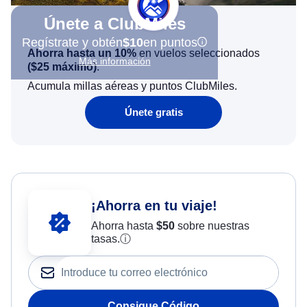
Únete a ClubMiles
Regístrate y obtén
$10
en puntos
Ahorra hasta un 10%
en vuelos seleccionados
Más información
(
$25
máximo)
.
Acumula millas aéreas y puntos ClubMiles.
Únete gratis
¡Ahorra en tu viaje!
Ahorra hasta
$
50
sobre nuestras
tasas.
ⓘ
Consigue Código