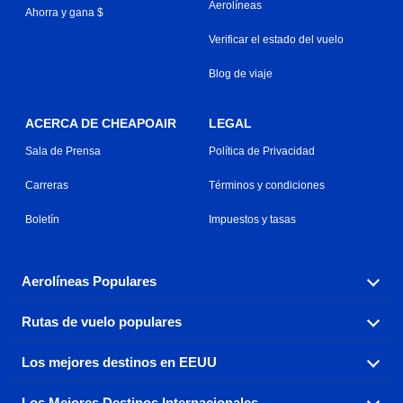
Aerolíneas
Ahorra y gana $
Verificar el estado del vuelo
Blog de viaje
ACERCA DE CHEAPOAIR
LEGAL
Sala de Prensa
Política de Privacidad
Carreras
Términos y condiciones
Boletín
Impuestos y tasas
Aerolíneas Populares
Rutas de vuelo populares
Explora nuestras opciones de tarifas aéreas baratas por
aerolínea, con más de 500 opciones para elegir.
Los mejores destinos en EEUU
Reserva una de nuestras rutas de vuelo más populares
Aeromexico
Air Canada
con tres sencillos clics.
Los Mejores Destinos Internacionales