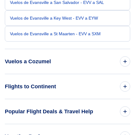
Vuelos de Evansville a San Salvador - EVV a SAL
Vuelos de Evansville a Key West - EVV a EYW
Vuelos de Evansville a St Maarten - EVV a SXM
Vuelos a Cozumel
Vuelos de Fort Lauderdale a Cozumel - FLL a CZM
Flights to Continent
Vuelos de Detroit a Cozumel - DTT a CZM
Flights to Africa
Popular Flight Deals & Travel Help
Vuelos de Eugene a Cozumel - EUG a CZM
Flights to Asia
Vuelos de Flint a Cozumel - FNT a CZM
Domestic Flights