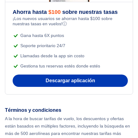
Flights Under $49
Last Minute Hotels
Ahorra hasta
$
100
sobre nuestras tasas
Honeymoon Vacations
¡Los nuevos usuarios se ahorran hasta
$
100
sobre
Flights Under $99
nuestras tasas en vuelos!
ⓘ
Romantic Vacations
Flights Under $199
Gana hasta 6X puntos
Adventure Vacations
Soporte prioritario 24/7
Llamadas desde la app sin costo
Beach Vacations
Gestiona tus reservas estés donde estés
Descargar aplicación
Términos y condiciones
A la hora de buscar tarifas de vuelo, los descuentos y ofertas
están basados en múltiples factores, incluyendo la búsqueda en
más de 500 aerolíneas para encontrar nuestras tarifas más