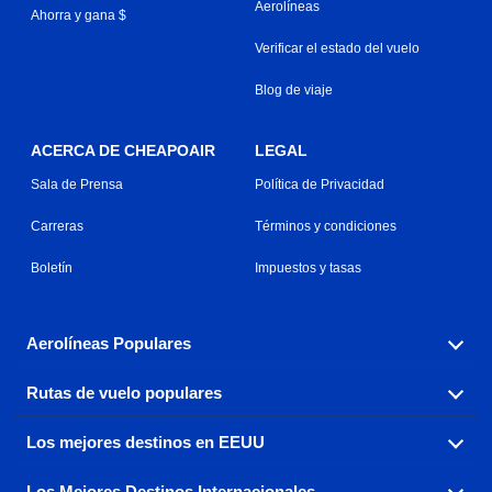
Aerolíneas
Ahorra y gana $
Verificar el estado del vuelo
Blog de viaje
ACERCA DE CHEAPOAIR
LEGAL
Sala de Prensa
Política de Privacidad
Carreras
Términos y condiciones
Boletín
Impuestos y tasas
Aerolíneas Populares
Rutas de vuelo populares
Explora nuestras opciones de tarifas aéreas baratas por
aerolínea, con más de 500 opciones para elegir.
Los mejores destinos en EEUU
Reserva una de nuestras rutas de vuelo más populares
Aeromexico
Air Canada
con tres sencillos clics.
Los Mejores Destinos Internacionales