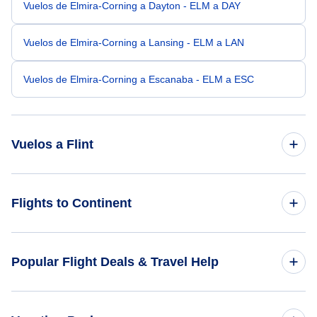
Vuelos de Elmira-Corning a Dayton - ELM a DAY
Vuelos de Elmira-Corning a Lansing - ELM a LAN
Vuelos de Elmira-Corning a Escanaba - ELM a ESC
Vuelos a Flint
Vuelos de Nueva York a Flint - NYC a FNT
Flights to Continent
Vuelos de Newark a Flint - EWR a FNT
Flights to Africa
Popular Flight Deals & Travel Help
Vuelos de Albany a Flint - ALB a FNT
Flights to Asia
Vuelos de Newburgh a Flint - SWF a FNT
Domestic Flights