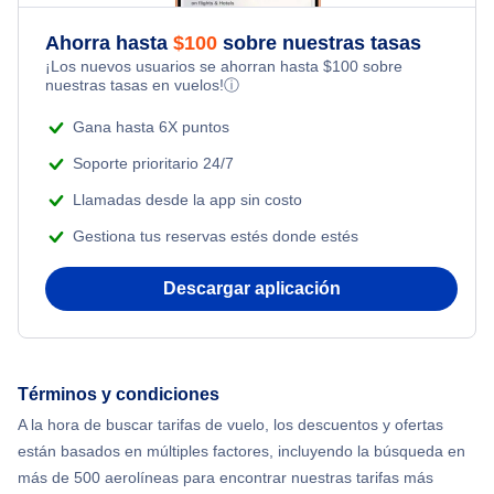
Flights Under $49
Ahorra hasta
$
100
sobre nuestras tasas
Adventure Vacations
¡Los nuevos usuarios se ahorran hasta
$
100
sobre
Flights Under $99
nuestras tasas en vuelos!
ⓘ
Beach Vacations
Flights Under $199
Gana hasta 6X puntos
Soporte prioritario 24/7
Llamadas desde la app sin costo
Gestiona tus reservas estés donde estés
Descargar aplicación
Términos y condiciones
A la hora de buscar tarifas de vuelo, los descuentos y ofertas
están basados en múltiples factores, incluyendo la búsqueda en
más de 500 aerolíneas para encontrar nuestras tarifas más