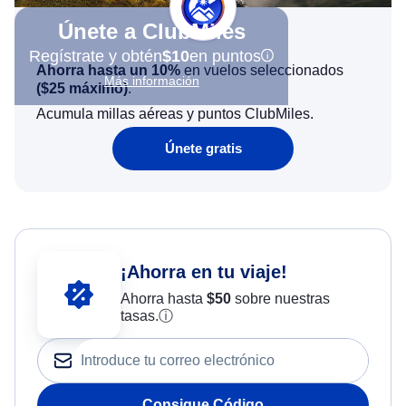
Únete a ClubMiles
Regístrate y obtén
$10
en puntos
Ahorra hasta un 10%
en vuelos seleccionados
Más información
(
$25
máximo)
.
Acumula millas aéreas y puntos ClubMiles.
Únete gratis
¡Ahorra en tu viaje!
Ahorra hasta
$
50
sobre nuestras
tasas.
ⓘ
Consigue Código