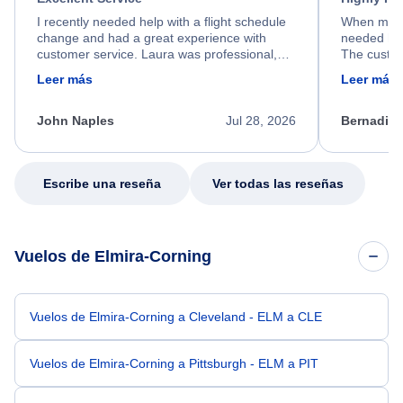
I recently needed help with a flight schedule
When my fl
change and had a great experience with
needed hel
customer service. Laura was professional,
The custom
friendly, and very helpful throughout the
calm, prof
Leer más
Leer más
process. She quickly found a solution and
throughout
kept me informed of the next steps. I truly
alternative
appreciate her excellent service.
necessary f
John Naples
Jul 28, 2026
Bernadine
excellent s
my issue.
Escribe una reseña
Ver todas las reseñas
Vuelos de Elmira-Corning
Vuelos de Elmira-Corning a Cleveland - ELM a CLE
Vuelos de Elmira-Corning a Pittsburgh - ELM a PIT