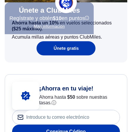
Únete a ClubMiles
Regístrate y obtén
$10
en puntos
Ahorra hasta un 10%
en vuelos seleccionados
Más información
(
$25
máximo)
.
Acumula millas aéreas y puntos ClubMiles.
Únete gratis
¡Ahorra en tu viaje!
Ahorra hasta
$
50
sobre nuestras
tasas.
ⓘ
Consigue Código