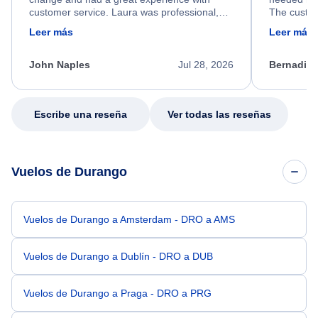
customer service. Laura was professional,
The custom
friendly, and very helpful throughout the
calm, prof
Leer más
Leer más
process. She quickly found a solution and
throughout
kept me informed of the next steps. I truly
alternative
appreciate her excellent service.
necessary f
John Naples
Jul 28, 2026
Bernadine
excellent s
my issue.
Escribe una reseña
Ver todas las reseñas
Vuelos de Durango
Vuelos de Durango a Amsterdam - DRO a AMS
Vuelos de Durango a Dublín - DRO a DUB
Vuelos de Durango a Praga - DRO a PRG