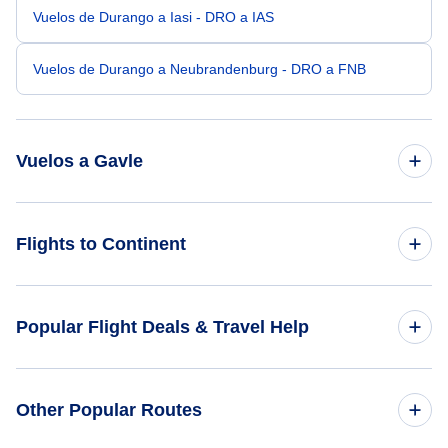
Vuelos de Durango a Iasi - DRO a IAS
Vuelos de Durango a Neubrandenburg - DRO a FNB
Vuelos a Gavle
Vuelos de Buffalo a Gavle - BUF a GVX
Flights to Continent
Vuelos de Newburgh a Gavle - SWF a GVX
Flights to Africa
Popular Flight Deals & Travel Help
Vuelos de Aberdeen a Gavle - ABR a GVX
Flights to Asia
Vuelos de Córdoba a Gavle - CDV a GVX
Domestic Flights
Other Popular Routes
Flights to Caribbean
Vuelos de Londres a Gavle - LON a GVX
International Flights