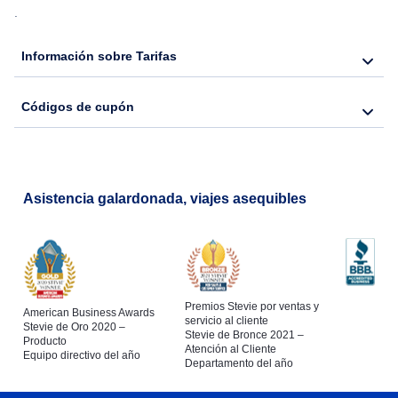
.
Flights from Nueva York to Seúl
Información sobre Tarifas
Flights from Nueva York to Hong Kong
Códigos de cupón
Flights from Nueva York to Lisboa
Asistencia galardonada, viajes asequibles
Premios Stevie por ventas y
American Business Awards
servicio al cliente
Stevie de Oro 2020 –
Stevie de Bronce 2021 –
Producto
Atención al Cliente
Equipo directivo del año
Departamento del año