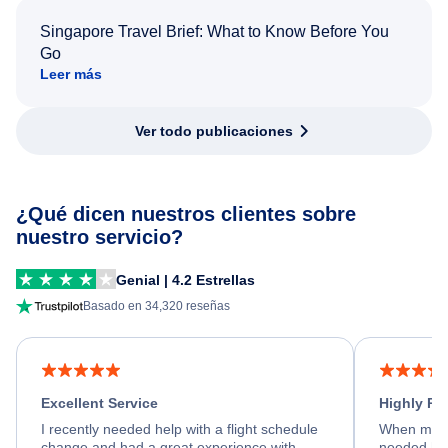
Singapore Travel Brief: What to Know Before You
Go
Leer más
Ver todo publicaciones
¿Qué dicen nuestros clientes sobre
nuestro servicio?
Genial | 4.2 Estrellas
Basado en 34,320 reseñas
Excellent Service
Highly R
I recently needed help with a flight schedule
When my fl
change and had a great experience with
needed hel