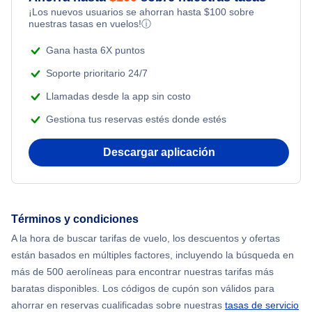
¡Los nuevos usuarios se ahorran hasta
$
100
sobre
Flights Under $99
Romantic Vacations
nuestras tasas en vuelos!
ⓘ
Flights from Nueva York to Tel Aviv
Flights Under $199
Gana hasta 6X puntos
Adventure Vacations
Flights from Nueva York to Estanbul
Soporte prioritario 24/7
Beach Vacations
Llamadas desde la app sin costo
Flights from Nueva York to Singapur
Gestiona tus reservas estés donde estés
Flights from Nueva York to Atenas
Descargar aplicación
Flights from Nueva York to Mumbai
Flights from Shanghai to Nueva York
Términos y condiciones
A la hora de buscar tarifas de vuelo, los descuentos y ofertas
Flights from Delhi to Nueva York
están basados en múltiples factores, incluyendo la búsqueda en
más de 500 aerolíneas para encontrar nuestras tarifas más
Flights from Chicago to Delhi
baratas disponibles. Los códigos de cupón son válidos para
ahorrar en reservas cualificadas sobre nuestras
tasas de servicio