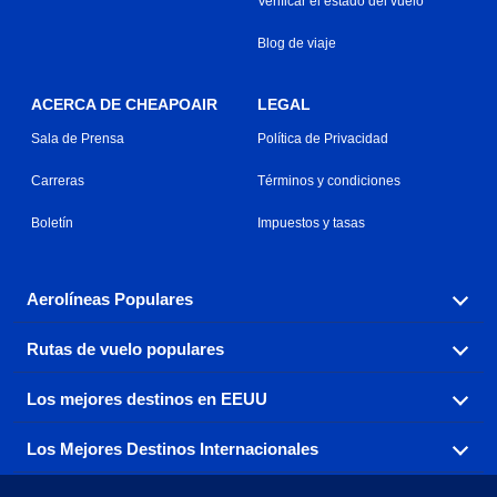
Verificar el estado del vuelo
Blog de viaje
ACERCA DE CHEAPOAIR
LEGAL
Sala de Prensa
Política de Privacidad
Carreras
Términos y condiciones
Boletín
Impuestos y tasas
Aerolíneas Populares
Rutas de vuelo populares
Explora nuestras opciones de tarifas aéreas baratas por
aerolínea, con más de 500 opciones para elegir.
Los mejores destinos en EEUU
Reserva una de nuestras rutas de vuelo más populares
Aeromexico
Air Canada
con tres sencillos clics.
Los Mejores Destinos Internacionales
Air France
Encuentra boletos de avión baratos a destinos
Alaska Airlines
populares de los EEUU de costa a costa.
Atlanta a Ft Lauderdale
Chicago a Las Vegas
American Airlines
China Eastern Airlines