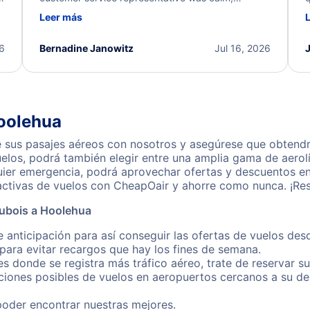
d
professional, and extremely helpful throughout the
w
Leer más
.
process. They quickly found alternative flight
b
options and assisted with the necessary follow-up.
e
I truly appreciate the excellent support and
26
Bernadine Janowitz
Jul 16, 2026
dedication to resolving my issue.
Hoolehua
sus pasajes aéreos con nosotros y asegúrese que obtendrá 
los, podrá también elegir entre una amplia gama de aerolí
quier emergencia, podrá aprovechar ofertas y descuentos e
activas de vuelos con CheapOair y ahorre como nunca. ¡Res
Dubois a Hoolehua
e anticipación para así conseguir las ofertas de vuelos de
ara evitar recargos que hay los fines de semana.
es donde se registra más tráfico aéreo, trate de reservar s
iones posibles de vuelos en aeropuertos cercanos a su des
poder encontrar nuestras mejores.