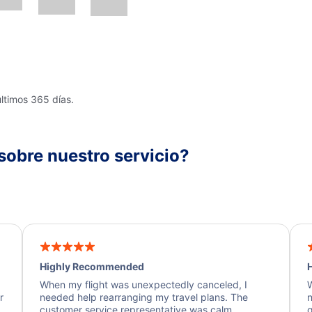
últimos 365 días.
sobre nuestro servicio?
Highly Recommended
H
When my flight was unexpectedly canceled, I
W
r
needed help rearranging my travel plans. The
n
y
customer service representative was calm,
q