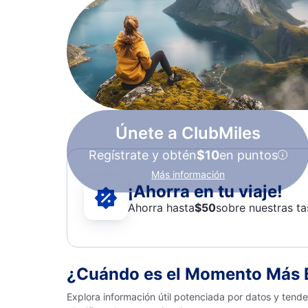
Únete a ClubMiles
Regístrate y obtén
$10
en puntos
Más información
¡Ahorra en tu viaje!
Ahorra hasta
$
50
sobre nuestras ta
¿Cuándo es el Momento Más B
Explora información útil potenciada por datos y tend