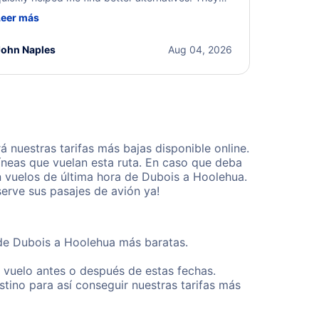
ere professional, courteous, and went above and
Leer más
eyond to resolve the issue. I'm grateful for the
xcellent assistance and smooth experience.
John Naples
Aug 04, 2026
nuestras tarifas más bajas disponible online.
neas que vuelan esta ruta. En caso que deba
n vuelos de última hora de Dubois a Hoolehua.
erve sus pasajes de avión ya!
sde Dubois a Hoolehua más baratas.
u vuelo antes o después de estas fechas.
tino para así conseguir nuestras tarifas más