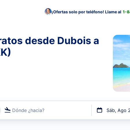
¡Ofertas solo por teléfono! Llame al
1-
ratos desde Dubois a
KK)
Dónde ¿hacia?
Sáb, Ago 
uerto o por vuelos directos