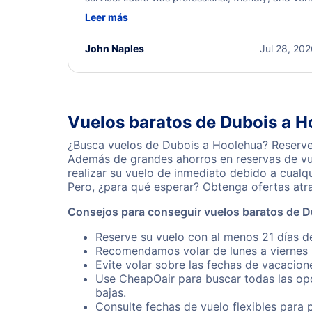
helpful throughout the process. She quickly foun
Leer más
a solution and kept me informed of the next steps
I truly appreciate her excellent service.
John Naples
Jul 28, 20
Vuelos baratos de Dubois a 
¿Busca vuelos de Dubois a Hoolehua? Reserve 
Además de grandes ahorros en reservas de vue
realizar su vuelo de inmediato debido a cual
Pero, ¿para qué esperar? Obtenga ofertas atr
Consejos para conseguir vuelos baratos de 
Reserve su vuelo con al menos 21 días d
Recomendamos volar de lunes a viernes p
Evite volar sobre las fechas de vacacion
Use CheapOair para buscar todas las opc
bajas.
Consulte fechas de vuelo flexibles para 