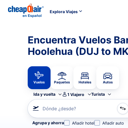
Explora Viajes
Encuentra Vuelos Ba
Hoolehua (DUJ to M
Vuelos
Paquetes
Hoteles
Autos
Ida y vuelta
Turista
1
Viajero
Dónde ¿desde?
Refina tu búsqueda por aerolínea, por ciudad o aerop
Agrupa y ahorra
Añadir hotel
Añadir auto