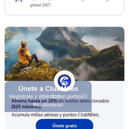
global 24/7.
Únete a ClubMiles
Regístrate y obtén
$10
en puntos
Ahorra hasta un 10%
en vuelos seleccionados
Más información
(
$25
máximo)
.
Acumula millas aéreas y puntos ClubMiles.
Únete gratis