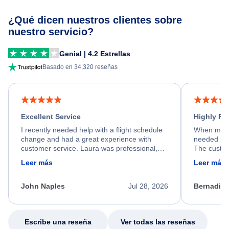
¿Qué dicen nuestros clientes sobre
nuestro servicio?
Genial | 4.2 Estrellas
Basado en 34,320 reseñas
Excellent Service
Highly R
I recently needed help with a flight schedule
When my fl
change and had a great experience with
needed hel
customer service. Laura was professional,
The custom
friendly, and very helpful throughout the
calm, prof
Leer más
Leer más
process. She quickly found a solution and
throughout
kept me informed of the next steps. I truly
alternative
appreciate her excellent service.
necessary f
John Naples
Jul 28, 2026
Bernadine
excellent s
my issue.
Escribe una reseña
Ver todas las reseñas