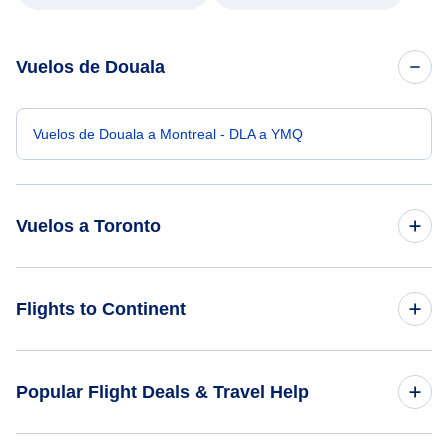
Vuelos de Douala
Vuelos de Douala a Montreal - DLA a YMQ
Vuelos a Toronto
Vuelos de Liberia a Toronto - LIR a YTO
Flights to Continent
Vuelos de Accra a Toronto - ACC a YTO
Flights to Africa
Popular Flight Deals & Travel Help
Vuelos de Lagos a Toronto - LOS a YTO
Flights to Asia