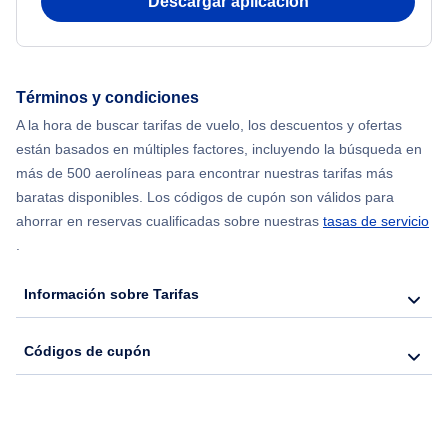
Descargar aplicación
Flights from Chicago to Delhi
Flights from Nueva York to Seúl
Términos y condiciones
A la hora de buscar tarifas de vuelo, los descuentos y ofertas
Flights from Nueva York to Hong Kong
están basados en múltiples factores, incluyendo la búsqueda en
más de 500 aerolíneas para encontrar nuestras tarifas más
Flights from Nueva York to Lisboa
baratas disponibles. Los códigos de cupón son válidos para
ahorrar en reservas cualificadas sobre nuestras
tasas de servicio
.
Información sobre Tarifas
Códigos de cupón