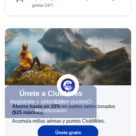
global 24/7.
Únete a ClubMiles
Regístrate y obtén
$10
en puntos
Ahorra hasta un 10%
en vuelos seleccionados
Más información
(
$25
máximo)
.
Acumula millas aéreas y puntos ClubMiles.
Únete gratis