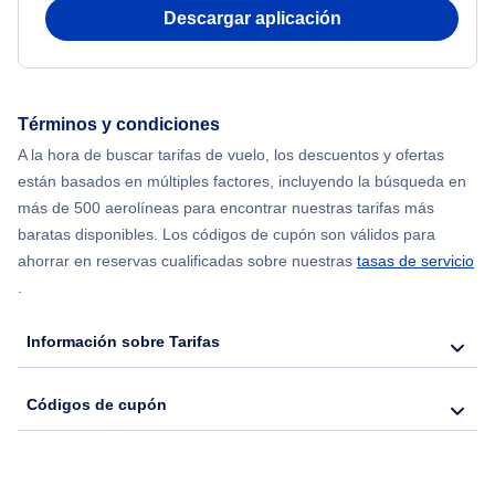
Flights from Nueva York to Atenas
Descargar aplicación
Flights from Nueva York to Mumbai
Flights from Shanghai to Nueva York
Términos y condiciones
A la hora de buscar tarifas de vuelo, los descuentos y ofertas
Flights from Delhi to Nueva York
están basados en múltiples factores, incluyendo la búsqueda en
más de 500 aerolíneas para encontrar nuestras tarifas más
Flights from Chicago to Delhi
baratas disponibles. Los códigos de cupón son válidos para
ahorrar en reservas cualificadas sobre nuestras
tasas de servicio
.
Flights from Nueva York to Hong Kong
Información sobre Tarifas
Flights from Nueva York to Seúl
Códigos de cupón
Flights from Nueva York to Barcelona