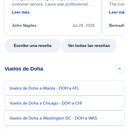
customer service. Laura was professional,
The custom
friendly, and very helpful throughout the
calm, prof
Leer más
Leer más
process. She quickly found a solution and
throughout
kept me informed of the next steps. I truly
alternative
appreciate her excellent service.
necessary f
John Naples
Jul 28, 2026
Bernadine
excellent s
my issue.
Escribe una reseña
Ver todas las reseñas
Vuelos de Doha
Vuelos de Doha a Atlanta - DOH a ATL
Vuelos de Doha a Chicago - DOH a CHI
Vuelos de Doha a Washington DC - DOH a WAS