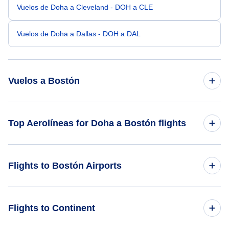
Vuelos de Doha a Cleveland - DOH a CLE
Vuelos de Doha a Dallas - DOH a DAL
Vuelos a Bostón
Vuelos de Dubai a Bostón - DXB a BOS
Top Aerolíneas for Doha a Bostón flights
Vuelos de Riyadh a Bostón - RUH a BOS
Qatar Airways
Flights to Bostón Airports
Vuelos de Abu Dhabi a Bostón - AUH a BOS
American Airlines
Vuelos de Bahrein a Bostón - BAH a BOS
Flights to Barnstable Municipal Airport (HYA)
Flights to Continent
JetBlue Airways
Vuelos de Dammam a Bostón - DMS a BOS