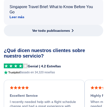
Singapore Travel Brief: What to Know Before You
Go
Leer más
Ver todo publicaciones
¿Qué dicen nuestros clientes sobre
nuestro servicio?
Genial | 4.2 Estrellas
Basado en 34,320 reseñas
Excellent Service
Highly R
I recently needed help with a flight schedule
When my fl
change and had a great experience with
needed hel