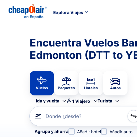
Explora Viajes
Encuentra Vuelos Bar
Edmonton (DTT to Y
Vuelos
Paquetes
Hoteles
Autos
Ida y vuelta
Turista
1
Viajero
Dónde ¿desde?
Refina tu búsqueda por aerolínea, por ciudad o aerop
Agrupa y ahorra
Añadir hotel
Añadir auto