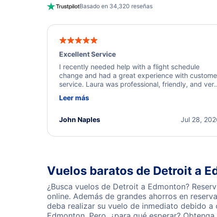
Basado en 34,320 reseñas
Excellent Service
I recently needed help with a flight schedule
change and had a great experience with custome
service. Laura was professional, friendly, and ver
helpful throughout the process. She quickly foun
Leer más
a solution and kept me informed of the next steps
I truly appreciate her excellent service.
John Naples
Jul 28, 20
Vuelos baratos de Detroit a 
¿Busca vuelos de Detroit a Edmonton? Reserve
online. Además de grandes ahorros en reserva
deba realizar su vuelo de inmediato debido a
Edmonton. Pero, ¿para qué esperar? Obtenga o