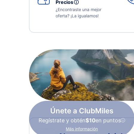
Precios
ⓘ
¿Encontraste una mejor
oferta? ¡La igualamos!
Únete a ClubMiles
Regístrate y obtén
$10
en puntos
Más información