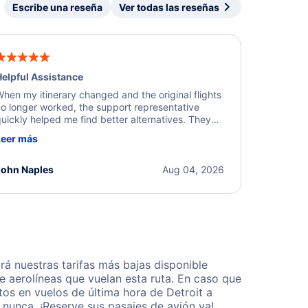
Escribe una reseña
Ver todas las reseñas
elpful Assistance
hen my itinerary changed and the original flights
o longer worked, the support representative
uickly helped me find better alternatives. They
ere professional, courteous, and went above and
Leer más
eyond to resolve the issue. I'm grateful for the
xcellent assistance and smooth experience.
John Naples
Aug 04, 2026
á nuestras tarifas más bajas disponible
 aerolíneas que vuelan esta ruta. En caso que
os en vuelos de última hora de Detroit a
nunca. ¡Reserve sus pasajes de avión ya!