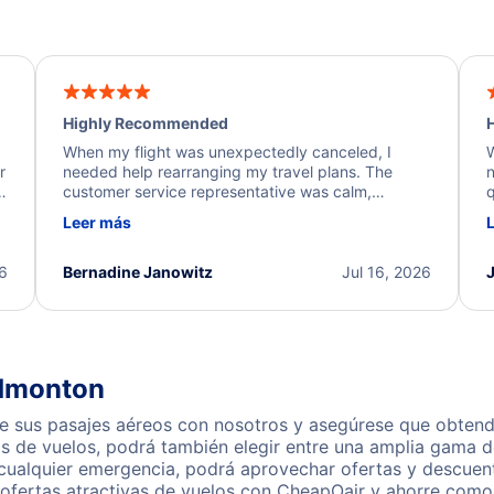
Highly Recommended
H
When my flight was unexpectedly canceled, I
W
r
needed help rearranging my travel plans. The
n
y
customer service representative was calm,
q
d
professional, and extremely helpful throughout the
w
Leer más
.
process. They quickly found alternative flight
b
options and assisted with the necessary follow-up.
e
I truly appreciate the excellent support and
26
Bernadine Janowitz
Jul 16, 2026
dedication to resolving my issue.
Edmonton
 sus pasajes aéreos con nosotros y asegúrese que obtendr
s de vuelos, podrá también elegir entre una amplia gama de
 cualquier emergencia, podrá aprovechar ofertas y descuent
fertas atractivas de vuelos con CheapOair y ahorre como 