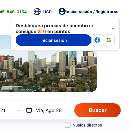
Iniciar sesión / Registrarse
845-848-0154
USD
Desbloquea precios de miembro +
consigue
$10
en puntos
Iniciar sesión
 21
Vie, Ago 28
Vuelos directos