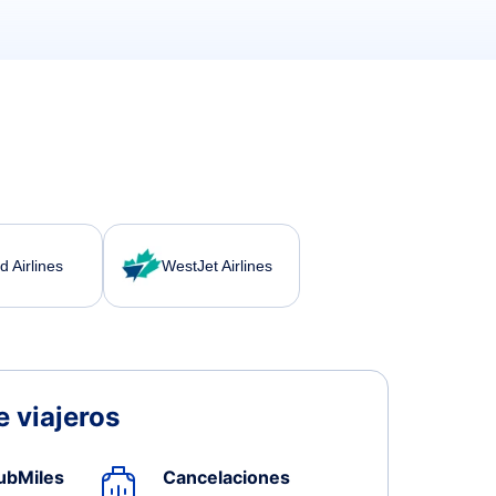
d Airlines
WestJet Airlines
 viajeros
ubMiles
Cancelaciones