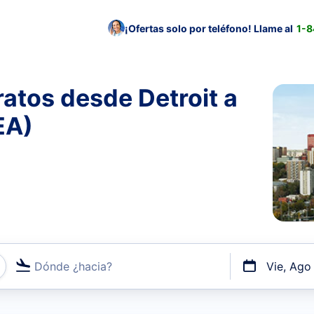
¡Ofertas solo por teléfono! Llame al
1-
atos desde Detroit a
EA)
Dónde ¿hacia?
Vie, Ago
uerto o por vuelos directos