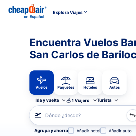
Explora Viajes
Encuentra Vuelos Ba
San Carlos de Barilo
Vuelos
Paquetes
Hoteles
Autos
Ida y vuelta
Turista
1
Viajero
Dónde ¿desde?
Refina tu búsqueda por aerolínea, por ciudad o aerop
Agrupa y ahorra
Añadir hotel
Añadir auto