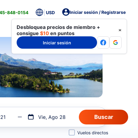
Iniciar sesión / Registrarse
845-848-0154
USD
Desbloquea precios de miembro +
consigue
$10
en puntos
Iniciar sesión
 21
Vie, Ago 28
Vuelos directos