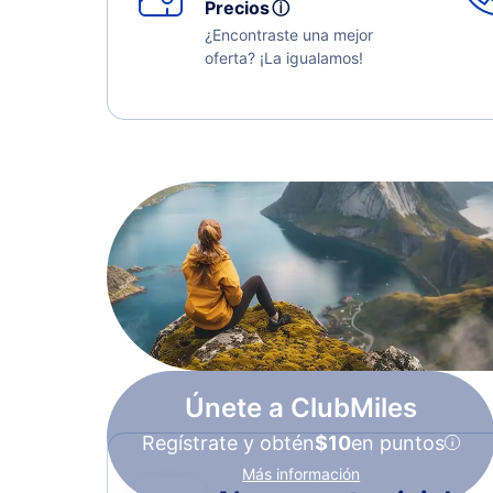
Precios
ⓘ
¿Encontraste una mejor
oferta? ¡La igualamos!
Únete a ClubMiles
Regístrate y obtén
$10
en puntos
Más información