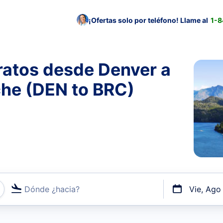
¡Ofertas solo por teléfono! Llame al
1-
ratos desde Denver a
che (DEN to BRC)
Dónde ¿hacia?
Vie, Ago
uerto o por vuelos directos