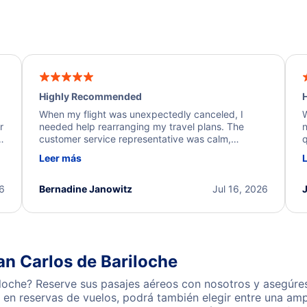
Highly Recommended
H
When my flight was unexpectedly canceled, I
W
r
needed help rearranging my travel plans. The
n
y
customer service representative was calm,
q
d
professional, and extremely helpful throughout the
w
Leer más
.
process. They quickly found alternative flight
b
options and assisted with the necessary follow-up.
e
I truly appreciate the excellent support and
26
Bernadine Janowitz
Jul 16, 2026
dedication to resolving my issue.
an Carlos de Bariloche
loche? Reserve sus pasajes aéreos con nosotros y asegúres
en reservas de vuelos, podrá también elegir entre una amp