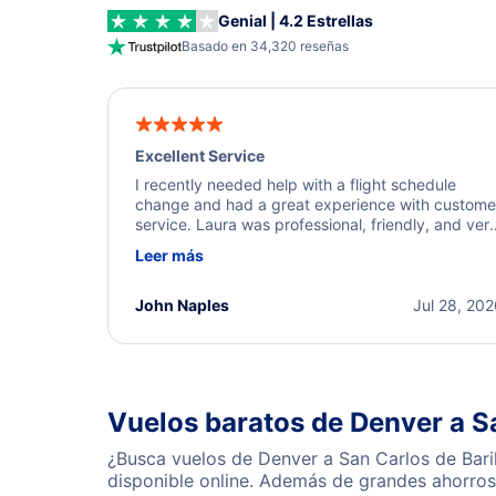
Genial | 4.2 Estrellas
Basado en 34,320 reseñas
Excellent Service
I recently needed help with a flight schedule
change and had a great experience with custome
service. Laura was professional, friendly, and ver
helpful throughout the process. She quickly foun
Leer más
a solution and kept me informed of the next steps
I truly appreciate her excellent service.
John Naples
Jul 28, 20
Vuelos baratos de Denver a S
¿Busca vuelos de Denver a San Carlos de Bari
disponible online. Además de grandes ahorros 