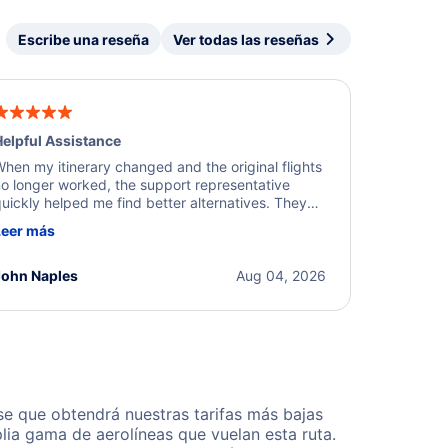
Escribe una reseña
Ver todas las reseñas
elpful Assistance
hen my itinerary changed and the original flights
o longer worked, the support representative
uickly helped me find better alternatives. They
ere professional, courteous, and went above and
Leer más
eyond to resolve the issue. I'm grateful for the
xcellent assistance and smooth experience.
John Naples
Aug 04, 2026
e que obtendrá nuestras tarifas más bajas
lia gama de aerolíneas que vuelan esta ruta.