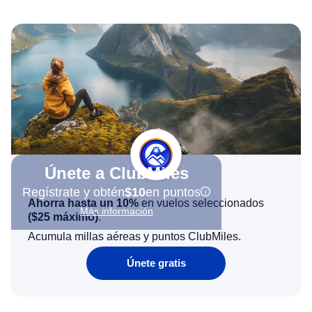
Únete a ClubMiles
Regístrate y obtén
$10
en puntos
Ahorra hasta un 10%
en vuelos seleccionados
Más información
(
$25
máximo)
.
Acumula millas aéreas y puntos ClubMiles.
Únete gratis