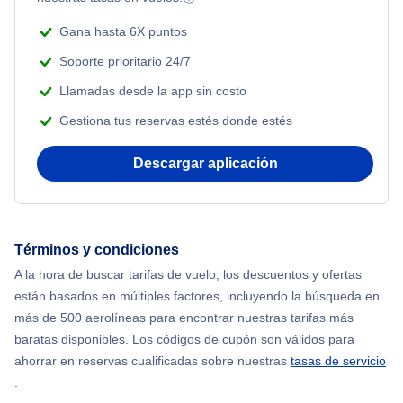
Flights from Nueva York to Atenas
Adventure Vacations
Gana hasta 6X puntos
Flights from Nueva York to Mumbai
Soporte prioritario 24/7
Beach Vacations
Llamadas desde la app sin costo
Flights from Shanghai to Nueva York
Gestiona tus reservas estés donde estés
Flights from Delhi to Nueva York
Descargar aplicación
Flights from Chicago to Delhi
Flights from Nueva York to Hong Kong
Términos y condiciones
A la hora de buscar tarifas de vuelo, los descuentos y ofertas
Flights from Nueva York to Seúl
están basados en múltiples factores, incluyendo la búsqueda en
más de 500 aerolíneas para encontrar nuestras tarifas más
Flights from Nueva York to Barcelona
baratas disponibles. Los códigos de cupón son válidos para
ahorrar en reservas cualificadas sobre nuestras
tasas de servicio
.