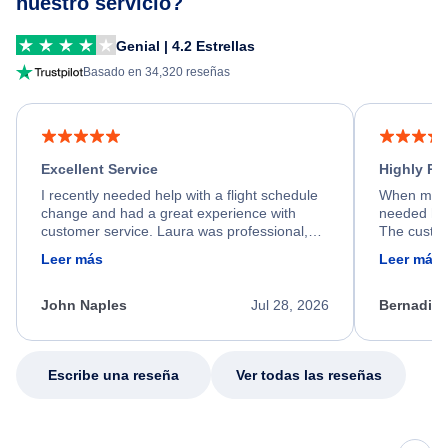
nuestro servicio?
Genial | 4.2 Estrellas
Basado en 34,320 reseñas
Excellent Service
Highly R
I recently needed help with a flight schedule
When my fl
change and had a great experience with
needed hel
customer service. Laura was professional,
The custom
friendly, and very helpful throughout the
calm, prof
Leer más
Leer más
process. She quickly found a solution and
throughout
kept me informed of the next steps. I truly
alternative
appreciate her excellent service.
necessary f
John Naples
Jul 28, 2026
Bernadine
excellent s
my issue.
Escribe una reseña
Ver todas las reseñas