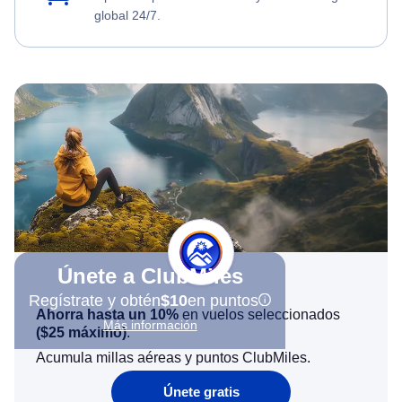
global 24/7.
Únete a ClubMiles
Regístrate y obtén
$10
en puntos
Ahorra hasta un 10%
en vuelos seleccionados
Más información
(
$25
máximo)
.
Acumula millas aéreas y puntos ClubMiles.
Únete gratis