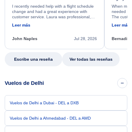
I recently needed help with a flight schedule
When my fl
change and had a great experience with
needed hel
customer service. Laura was professional,
The custom
friendly, and very helpful throughout the
calm, prof
Leer más
Leer más
process. She quickly found a solution and
throughout
kept me informed of the next steps. I truly
alternative
appreciate her excellent service.
necessary f
John Naples
Jul 28, 2026
Bernadine
excellent s
my issue.
Escribe una reseña
Ver todas las reseñas
Vuelos de Delhi
Vuelos de Delhi a Dubai - DEL a DXB
Vuelos de Delhi a Ahmedabad - DEL a AMD