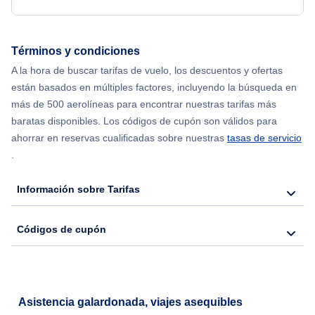
Flights from Chicago to Delhi
Términos y condiciones
Flights from Nueva York to Seúl
A la hora de buscar tarifas de vuelo, los descuentos y ofertas
están basados en múltiples factores, incluyendo la búsqueda en
Flights from Nueva York to Hong Kong
más de 500 aerolíneas para encontrar nuestras tarifas más
baratas disponibles. Los códigos de cupón son válidos para
Flights from Nueva York to Lisboa
ahorrar en reservas cualificadas sobre nuestras
tasas de servicio
.
Flights from Nueva York to Barcelona
Información sobre Tarifas
Códigos de cupón
Asistencia galardonada, viajes asequibles