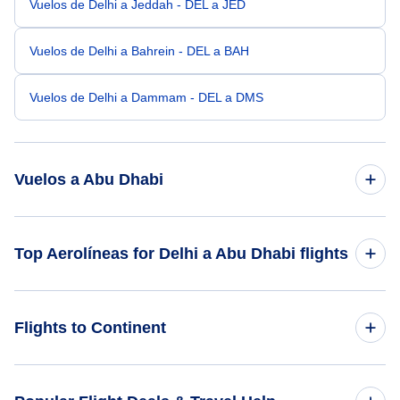
Vuelos de Delhi a Jeddah - DEL a JED
Vuelos de Delhi a Bahrein - DEL a BAH
Vuelos de Delhi a Dammam - DEL a DMS
Vuelos a Abu Dhabi
Vuelos de Calcuta a Abu Dhabi - CCU a AUH
Top Aerolíneas for Delhi a Abu Dhabi flights
Vuelos de Doha a Abu Dhabi - DOH a AUH
Etihad Airways
Flights to Continent
Vuelos de Muscat a Abu Dhabi - MCT a AUH
Air India
Vuelos de Bharatpur a Abu Dhabi - BHR a AUH
Flights to Africa