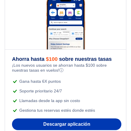
Flights from Londres to Nueva York
Hotels Under $100
Flights Under $29
Family Vacations
Flights from Toronto to Shanghai
Last Minute Hotels
Flights Under $49
Kid Friendly Vacations
Flights from Nueva York to Milán
Flights Under $99
Honeymoon Vacations
Flights from Nueva York to Tel Aviv
Flights Under $199
Ahorra hasta
$
100
sobre nuestras tasas
Romantic Vacations
¡Los nuevos usuarios se ahorran hasta
$
100
sobre
Flights from Nueva York to Estanbul
nuestras tasas en vuelos!
ⓘ
Adventure Vacations
Flights from Nueva York to Singapur
Gana hasta 6X puntos
Beach Vacations
Soporte prioritario 24/7
Flights from Nueva York to Atenas
Llamadas desde la app sin costo
Gestiona tus reservas estés donde estés
Flights from Nueva York to Mumbai
Descargar aplicación
Flights from Shanghai to Nueva York