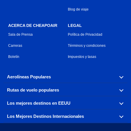
Blog de viaje
ACERCA DE CHEAPOAIR
LEGAL
Sala de Prensa
Política de Privacidad
Carreras
Términos y condiciones
Boletín
Impuestos y tasas
Aerolíneas Populares
Rutas de vuelo populares
Explora nuestras opciones de tarifas aéreas baratas por
aerolínea, con más de 500 opciones para elegir.
Los mejores destinos en EEUU
Reserva una de nuestras rutas de vuelo más populares
Aeromexico
Air Canada
con tres sencillos clics.
Los Mejores Destinos Internacionales
Air France
Encuentra boletos de avión baratos a destinos
Alaska Airlines
populares de los EEUU de costa a costa.
Atlanta a Ft Lauderdale
Chicago a Las Vegas
American Airlines
China Eastern Airlines