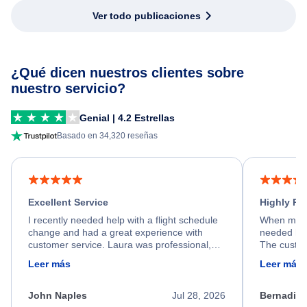
Ver todo publicaciones
¿Qué dicen nuestros clientes sobre
nuestro servicio?
Genial | 4.2 Estrellas
Basado en 34,320 reseñas
Excellent Service
Highly R
I recently needed help with a flight schedule
When my fl
change and had a great experience with
needed hel
customer service. Laura was professional,
The custom
friendly, and very helpful throughout the
calm, prof
Leer más
Leer más
process. She quickly found a solution and
throughout
kept me informed of the next steps. I truly
alternative
appreciate her excellent service.
necessary f
John Naples
Jul 28, 2026
Bernadine
excellent s