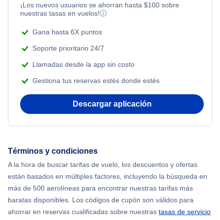
¡Los nuevos usuarios se ahorran hasta
$
100
sobre
Flights from Nueva York to Tel Aviv
nuestras tasas en vuelos!
ⓘ
Romantic Vacations
Flights from Nueva York to Estanbul
Gana hasta 6X puntos
Adventure Vacations
Soporte prioritario 24/7
Flights from Nueva York to Atenas
Llamadas desde la app sin costo
Beach Vacations
Gestiona tus reservas estés donde estés
Flights from Nueva York to Mumbai
Descargar aplicación
Flights from Shanghai to Nueva York
Flights from Delhi to Nueva York
Términos y condiciones
Flights from Chicago to Delhi
A la hora de buscar tarifas de vuelo, los descuentos y ofertas
están basados en múltiples factores, incluyendo la búsqueda en
Flights from Nueva York to Hong Kong
más de 500 aerolíneas para encontrar nuestras tarifas más
baratas disponibles. Los códigos de cupón son válidos para
Flights from Nueva York to Seúl
ahorrar en reservas cualificadas sobre nuestras
tasas de servicio