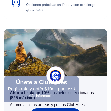
Opciones prácticas en línea y con concierge
global 24/7.
Únete a ClubMiles
Regístrate y obtén
$10
en puntos
Ahorra hasta un 10%
en vuelos seleccionados
Más información
(
$25
máximo)
.
Acumula millas aéreas y puntos ClubMiles.