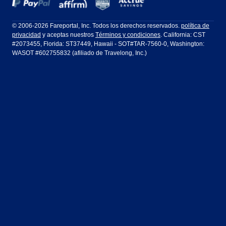
Frontier Airlines
Hawaiian Airlines
Barcelona
Cancún
Filadelfia a Orlando
San Francisco a Los Ángeles
Ft Lauderdale
Honolulu
LATAM Airlines
Lufthansa
Dublín
Frankfurt
© 2006-2026 Fareportal, Inc. Todos los derechos reservados.
política de
privacidad
y aceptas nuestros
Términos y condiciones
. California: CST
Houston
Las Vegas
Air Europa
Turkish Airlines
Guadalajara
Lima
#2073455, Florida: ST37449, Hawaii - SOT#TAR-7560-0, Washington:
WASOT #602755832 (afiliado de Travelong, Inc.)
Los Ángeles
Miami
United Airlines
Volaris Airlines
Londres
Manila
Nueva York
Orlando
Madrid
Ciudad de México
Filadelfia
Phoenix
Nassau
Sídney
San Diego
San Francisco
París
Puerto Vallarta
Seattle
Tampa
Roma
San José
Toronto
Vancouver