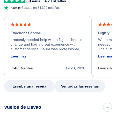
Genial | 4.2 Estrellas
Basado en 34,320 reseñas
Excellent Service
Highly R
I recently needed help with a flight schedule
When my fl
change and had a great experience with
needed hel
customer service. Laura was professional,
The custom
friendly, and very helpful throughout the
calm, prof
Leer más
Leer más
process. She quickly found a solution and
throughout
kept me informed of the next steps. I truly
alternative
appreciate her excellent service.
necessary f
John Naples
Jul 28, 2026
Bernadine
excellent s
my issue.
Escribe una reseña
Ver todas las reseñas
Vuelos de Davao