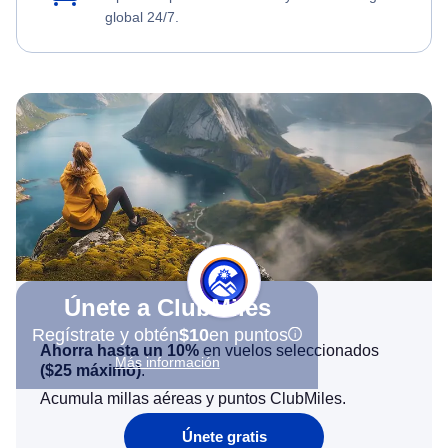
global 24/7.
Únete a ClubMiles
Regístrate y obtén
$10
en puntos
Ahorra hasta un 10%
en vuelos seleccionados
Más información
(
$25
máximo)
.
Acumula millas aéreas y puntos ClubMiles.
Únete gratis