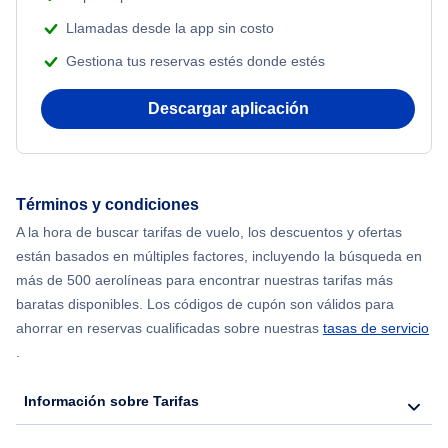
Flights from Nueva York to Atenas
Llamadas desde la app sin costo
Gestiona tus reservas estés donde estés
Flights from Nueva York to Mumbai
Descargar aplicación
Flights from Shanghai to Nueva York
Flights from Delhi to Nueva York
Términos y condiciones
Flights from Chicago to Delhi
A la hora de buscar tarifas de vuelo, los descuentos y ofertas
están basados en múltiples factores, incluyendo la búsqueda en
Flights from Nueva York to Seúl
más de 500 aerolíneas para encontrar nuestras tarifas más
baratas disponibles. Los códigos de cupón son válidos para
Flights from Nueva York to Hong Kong
ahorrar en reservas cualificadas sobre nuestras
tasas de servicio
.
Flights from Nueva York to Lisboa
Información sobre Tarifas