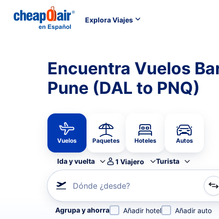
Explora Viajes
Encuentra Vuelos Bar
Pune (DAL to PNQ)
Vuelos
Paquetes
Hoteles
Autos
Ida y vuelta
Turista
1
Viajero
Dónde ¿desde?
Refina tu búsqueda por aerolínea, por ciudad o aerop
Agrupa y ahorra
Añadir hotel
Añadir auto