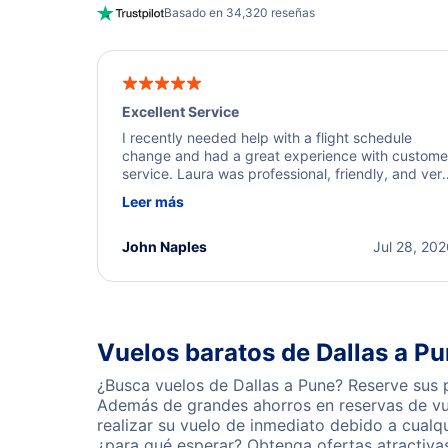
Basado en 34,320 reseñas
Excellent Service
I recently needed help with a flight schedule
change and had a great experience with custome
service. Laura was professional, friendly, and ver
helpful throughout the process. She quickly foun
Leer más
a solution and kept me informed of the next steps
I truly appreciate her excellent service.
John Naples
Jul 28, 20
Vuelos baratos de Dallas a P
¿Busca vuelos de Dallas a Pune? Reserve sus p
Además de grandes ahorros en reservas de vue
realizar su vuelo de inmediato debido a cualq
¿para qué esperar? Obtenga ofertas atractiva