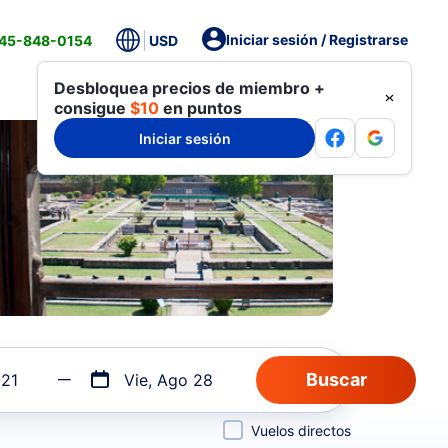
Iniciar sesión / Registrarse
845-848-0154
USD
Desbloquea precios de miembro +
consigue
$10
en puntos
Iniciar sesión
 21
Vie, Ago 28
Vuelos directos