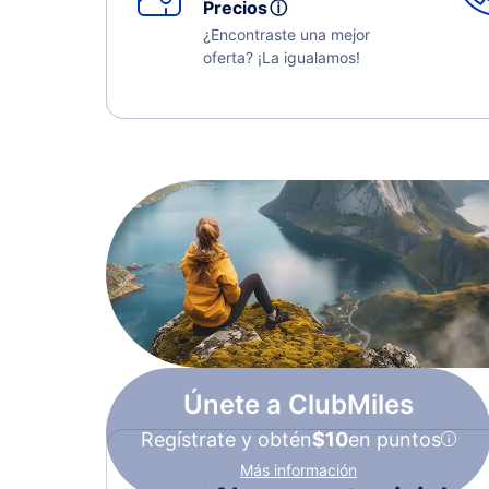
Precios
ⓘ
¿Encontraste una mejor
oferta? ¡La igualamos!
Únete a ClubMiles
Regístrate y obtén
$10
en puntos
Más información