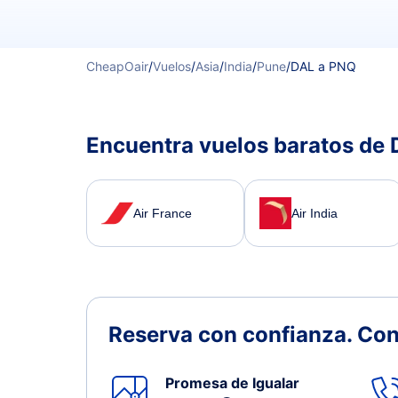
CheapOair
/
Vuelos
/
Asia
/
India
/
Pune
/
DAL a PNQ
Encuentra vuelos baratos de 
Air France
Air India
Reserva con confianza.
Con
Promesa de Igualar