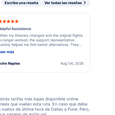
Escribe una reseña
Ver todas las reseñas
elpful Assistance
hen my itinerary changed and the original flights
o longer worked, the support representative
uickly helped me find better alternatives. They
ere professional, courteous, and went above and
Leer más
eyond to resolve the issue. I'm grateful for the
xcellent assistance and smooth experience.
John Naples
Aug 04, 2026
ras tarifas más bajas disponible online.
neas que vuelan esta ruta. En caso que deba
vuelos de última hora de Dallas a Pune. Pero,
us pasajes de avión ya!