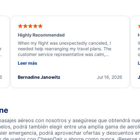
Highly Recommended
H
When my flight was unexpectedly canceled, I
W
r
needed help rearranging my travel plans. The
n
y
customer service representative was calm,
q
d
professional, and extremely helpful throughout the
w
Leer más
.
process. They quickly found alternative flight
b
options and assisted with the necessary follow-up.
e
I truly appreciate the excellent support and
26
Bernadine Janowitz
Jul 16, 2026
dedication to resolving my issue.
une
asajes aéreos con nosotros y asegúrese que obtendrá nuest
los, podrá también elegir entre una amplia gama de aerolí
uier emergencia, podrá aprovechar ofertas y descuentos en 
s de vuelos con CheapOair y ahorre como nunca. ¡Reserve s