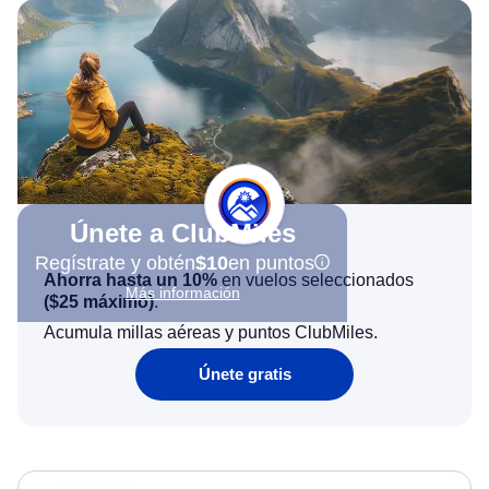
Únete a ClubMiles
Regístrate y obtén
$10
en puntos
Ahorra hasta un 10%
en vuelos seleccionados
Más información
(
$25
máximo)
.
Acumula millas aéreas y puntos ClubMiles.
Únete gratis