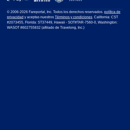
Filadelfia a Orlando
San Francisco a Los Ángeles
Ft Lauderdale
Honolulu
LATAM Airlines
Lufthansa
Dublín
Frankfurt
© 2006-2026 Fareportal, Inc. Todos los derechos reservados.
política de
privacidad
y aceptas nuestros
Términos y condiciones
. California: CST
Houston
Las Vegas
Air Europa
Turkish Airlines
Guadalajara
Lima
#2073455, Florida: ST37449, Hawaii - SOT#TAR-7560-0, Washington:
WASOT #602755832 (afiliado de Travelong, Inc.)
Los Ángeles
Miami
United Airlines
Volaris Airlines
Londres
Manila
Nueva York
Orlando
Madrid
Ciudad de México
Filadelfia
Phoenix
Nassau
Sídney
San Diego
San Francisco
París
Puerto Vallarta
Seattle
Tampa
Roma
San José
Toronto
Vancouver