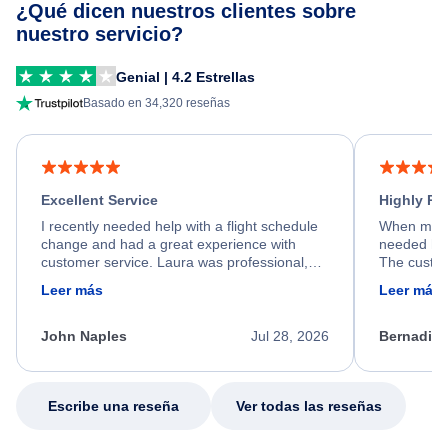
¿Qué dicen nuestros clientes sobre
nuestro servicio?
Genial | 4.2 Estrellas
Basado en 34,320 reseñas
Excellent Service
Highly R
I recently needed help with a flight schedule
When my fl
change and had a great experience with
needed hel
customer service. Laura was professional,
The custom
friendly, and very helpful throughout the
calm, prof
Leer más
Leer más
process. She quickly found a solution and
throughout
kept me informed of the next steps. I truly
alternative
appreciate her excellent service.
necessary f
John Naples
Jul 28, 2026
Bernadine
excellent s
my issue.
Escribe una reseña
Ver todas las reseñas