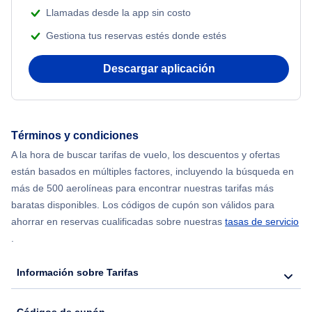
Flights from Nueva York to Atenas
Llamadas desde la app sin costo
Beach Vacations
Gestiona tus reservas estés donde estés
Flights from Nueva York to Mumbai
Descargar aplicación
Flights from Shanghai to Nueva York
Flights from Delhi to Nueva York
Términos y condiciones
Flights from Chicago to Delhi
A la hora de buscar tarifas de vuelo, los descuentos y ofertas
están basados en múltiples factores, incluyendo la búsqueda en
Flights from Nueva York to Seúl
más de 500 aerolíneas para encontrar nuestras tarifas más
baratas disponibles. Los códigos de cupón son válidos para
Flights from Nueva York to Hong Kong
ahorrar en reservas cualificadas sobre nuestras
tasas de servicio
.
Flights from Nueva York to Lisboa
Información sobre Tarifas