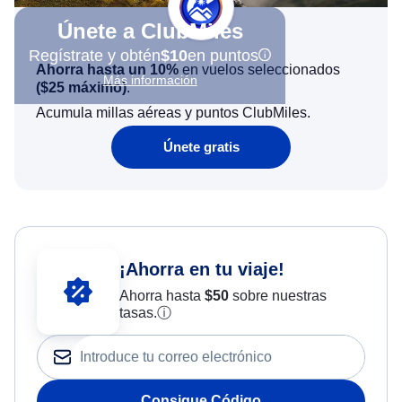
Únete a ClubMiles
Regístrate y obtén
$10
en puntos
Ahorra hasta un 10%
en vuelos seleccionados
Más información
(
$25
máximo)
.
Acumula millas aéreas y puntos ClubMiles.
Únete gratis
¡Ahorra en tu viaje!
Ahorra hasta
$
50
sobre nuestras
tasas.
ⓘ
Consigue Código