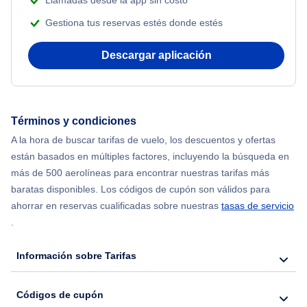
Llamadas desde la app sin costo
Flights from Shanghai to Nueva York
Gestiona tus reservas estés donde estés
Flights from Delhi to Nueva York
Descargar aplicación
Flights from Chicago to Delhi
Flights from Nueva York to Seúl
Términos y condiciones
A la hora de buscar tarifas de vuelo, los descuentos y ofertas
Flights from Nueva York to Hong Kong
están basados en múltiples factores, incluyendo la búsqueda en
más de 500 aerolíneas para encontrar nuestras tarifas más
Flights from Nueva York to Lisboa
baratas disponibles. Los códigos de cupón son válidos para
ahorrar en reservas cualificadas sobre nuestras
tasas de servicio
.
Información sobre Tarifas
Códigos de cupón