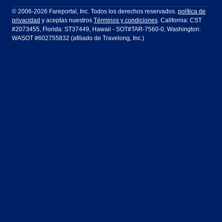
Filadelfia a Orlando
San Francisco a Los Ángeles
Ft Lauderdale
Honolulu
LATAM Airlines
Lufthansa
Dublín
Frankfurt
© 2006-2026 Fareportal, Inc. Todos los derechos reservados.
política de
privacidad
y aceptas nuestros
Términos y condiciones
. California: CST
Houston
Las Vegas
Air Europa
Turkish Airlines
Guadalajara
Lima
#2073455, Florida: ST37449, Hawaii - SOT#TAR-7560-0, Washington:
WASOT #602755832 (afiliado de Travelong, Inc.)
Los Ángeles
Miami
United Airlines
Volaris Airlines
Londres
Manila
Nueva York
Orlando
Madrid
Ciudad de México
Filadelfia
Phoenix
Nassau
Sídney
San Diego
San Francisco
París
Puerto Vallarta
Seattle
Tampa
Roma
San José
Toronto
Vancouver