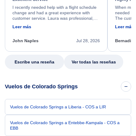
I recently needed help with a flight schedule
When my fl
change and had a great experience with
needed hel
customer service. Laura was professional,
The custom
friendly, and very helpful throughout the
calm, prof
Leer más
Leer más
process. She quickly found a solution and
throughout
kept me informed of the next steps. I truly
alternative
appreciate her excellent service.
necessary f
John Naples
Jul 28, 2026
Bernadine
excellent s
my issue.
Escribe una reseña
Ver todas las reseñas
Vuelos de Colorado Springs
Vuelos de Colorado Springs a Liberia - COS a LIR
Vuelos de Colorado Springs a Entebbe-Kampala - COS a
EBB