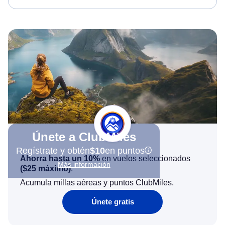
Únete a ClubMiles
Regístrate y obtén
$10
en puntos
Ahorra hasta un 10%
en vuelos seleccionados
Más información
(
$25
máximo)
.
Acumula millas aéreas y puntos ClubMiles.
Únete gratis