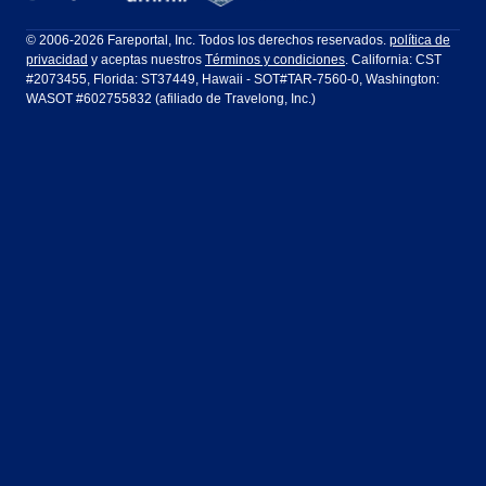
Filadelfia a Orlando
San Francisco a Los Ángeles
Ft Lauderdale
Honolulu
LATAM Airlines
Lufthansa
Dublín
Frankfurt
© 2006-2026 Fareportal, Inc. Todos los derechos reservados.
política de
privacidad
y aceptas nuestros
Términos y condiciones
. California: CST
Houston
Las Vegas
Air Europa
Turkish Airlines
Guadalajara
Lima
#2073455, Florida: ST37449, Hawaii - SOT#TAR-7560-0, Washington:
WASOT #602755832 (afiliado de Travelong, Inc.)
Los Ángeles
Miami
United Airlines
Volaris Airlines
Londres
Manila
Nueva York
Orlando
Madrid
Ciudad de México
Filadelfia
Phoenix
Nassau
Sídney
San Diego
San Francisco
París
Puerto Vallarta
Seattle
Tampa
Roma
San José
Toronto
Vancouver