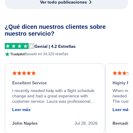
Ver todo publicaciones
¿Qué dicen nuestros clientes sobre
nuestro servicio?
Genial | 4.2 Estrellas
Basado en 34,320 reseñas
Excellent Service
Highly R
I recently needed help with a flight schedule
When my fl
change and had a great experience with
needed hel
customer service. Laura was professional,
The custom
friendly, and very helpful throughout the
calm, prof
Leer más
Leer más
process. She quickly found a solution and
throughout
kept me informed of the next steps. I truly
alternative
appreciate her excellent service.
necessary f
John Naples
Jul 28, 2026
Bernadine
excellent s