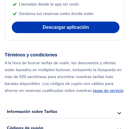
Beach Vacations
Llamadas desde la app sin costo
Flights from Nueva York to Estanbul
Gestiona tus reservas estés donde estés
Flights from Nueva York to Atenas
Descargar aplicación
Flights from Nueva York to Mumbai
Flights from Shanghai to Nueva York
Términos y condiciones
A la hora de buscar tarifas de vuelo, los descuentos y ofertas
Flights from Delhi to Nueva York
están basados en múltiples factores, incluyendo la búsqueda en
más de 500 aerolíneas para encontrar nuestras tarifas más
Flights from Chicago to Delhi
baratas disponibles. Los códigos de cupón son válidos para
ahorrar en reservas cualificadas sobre nuestras
tasas de servicio
.
Flights from Nueva York to Hong Kong
Información sobre Tarifas
Flights from Nueva York to Seúl
Códigos de cupón
Flights from Nueva York to Barcelona