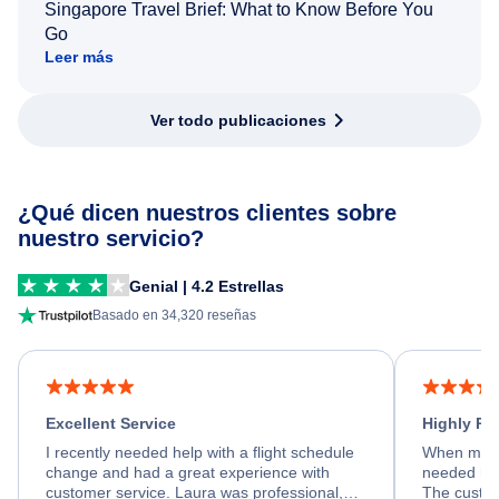
Singapore Travel Brief: What to Know Before You
Go
Leer más
Ver todo publicaciones
¿Qué dicen nuestros clientes sobre
nuestro servicio?
Genial | 4.2 Estrellas
Basado en 34,320 reseñas
Excellent Service
Highly R
I recently needed help with a flight schedule
When my fl
change and had a great experience with
needed hel
customer service. Laura was professional,
The custom