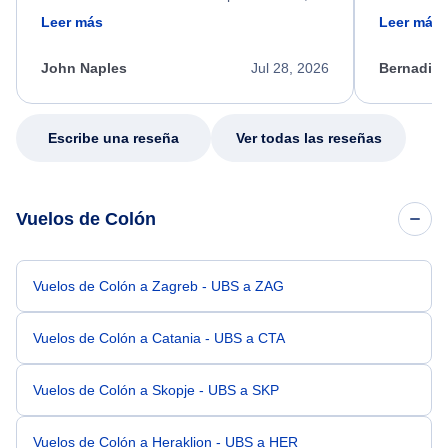
friendly, and very helpful throughout the
calm, prof
Leer más
Leer más
process. She quickly found a solution and
throughout
kept me informed of the next steps. I truly
alternative
appreciate her excellent service.
necessary f
John Naples
Jul 28, 2026
Bernadine
excellent s
my issue.
Escribe una reseña
Ver todas las reseñas
Vuelos de Colón
Vuelos de Colón a Zagreb - UBS a ZAG
Vuelos de Colón a Catania - UBS a CTA
Vuelos de Colón a Skopje - UBS a SKP
Vuelos de Colón a Heraklion - UBS a HER