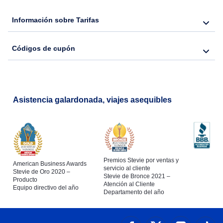
Información sobre Tarifas
Flights from Nueva York to Hong Kong
Códigos de cupón
Flights from Nueva York to Lisboa
Asistencia galardonada, viajes asequibles
Premios Stevie por ventas y
American Business Awards
servicio al cliente
Stevie de Oro 2020 –
Stevie de Bronce 2021 –
Producto
Atención al Cliente
Equipo directivo del año
Departamento del año