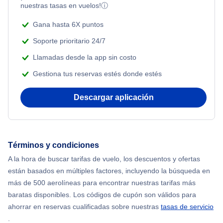
Honeymoon Vacations
nuestras tasas en vuelos!
ⓘ
Flights from Nueva York to Tel Aviv
Flights Under $199
Gana hasta 6X puntos
Romantic Vacations
Flights from Nueva York to Estanbul
Soporte prioritario 24/7
Adventure Vacations
Llamadas desde la app sin costo
Flights from Nueva York to Singapur
Gestiona tus reservas estés donde estés
Beach Vacations
Flights from Nueva York to Atenas
Descargar aplicación
Flights from Nueva York to Mumbai
Flights from Shanghai to Nueva York
Términos y condiciones
A la hora de buscar tarifas de vuelo, los descuentos y ofertas
Flights from Delhi to Nueva York
están basados en múltiples factores, incluyendo la búsqueda en
más de 500 aerolíneas para encontrar nuestras tarifas más
Flights from Chicago to Delhi
baratas disponibles. Los códigos de cupón son válidos para
ahorrar en reservas cualificadas sobre nuestras
tasas de servicio
.
Flights from Nueva York to Seúl