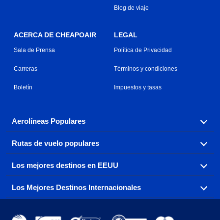
Blog de viaje
ACERCA DE CHEAPOAIR
LEGAL
Sala de Prensa
Política de Privacidad
Carreras
Términos y condiciones
Boletín
Impuestos y tasas
Aerolíneas Populares
Rutas de vuelo populares
Explora nuestras opciones de tarifas aéreas baratas por
aerolínea, con más de 500 opciones para elegir.
Los mejores destinos en EEUU
Reserva una de nuestras rutas de vuelo más populares
Aeromexico
Air Canada
con tres sencillos clics.
Los Mejores Destinos Internacionales
Air France
Encuentra boletos de avión baratos a destinos
Alaska Airlines
populares de los EEUU de costa a costa.
Atlanta a Ft Lauderdale
Chicago a Las Vegas
American Airlines
China Eastern Airlines
Consigue vuelos baratos a destinos globales en Europa,