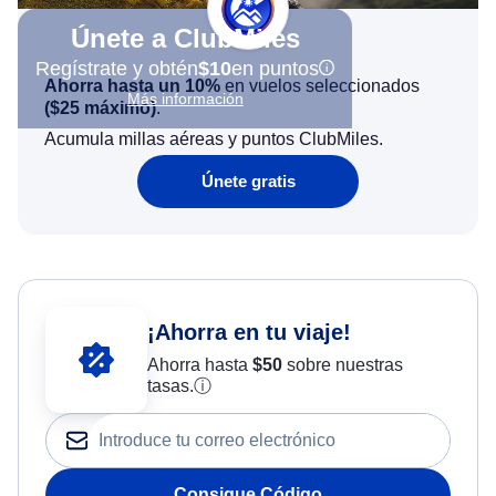
Únete a ClubMiles
Regístrate y obtén
$10
en puntos
Ahorra hasta un 10%
en vuelos seleccionados
Más información
(
$25
máximo)
.
Acumula millas aéreas y puntos ClubMiles.
Únete gratis
¡Ahorra en tu viaje!
Ahorra hasta
$
50
sobre nuestras
tasas.
ⓘ
Consigue Código