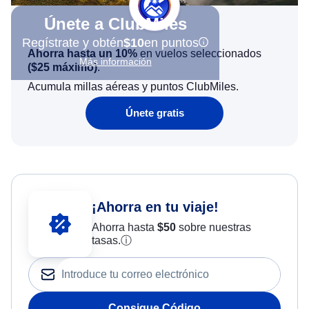
Únete a ClubMiles
Regístrate y obtén
$10
en puntos
Ahorra hasta un 10%
en vuelos seleccionados
Más información
(
$25
máximo)
.
Acumula millas aéreas y puntos ClubMiles.
Únete gratis
¡Ahorra en tu viaje!
Ahorra hasta
$
50
sobre nuestras
tasas.
ⓘ
Consigue Código