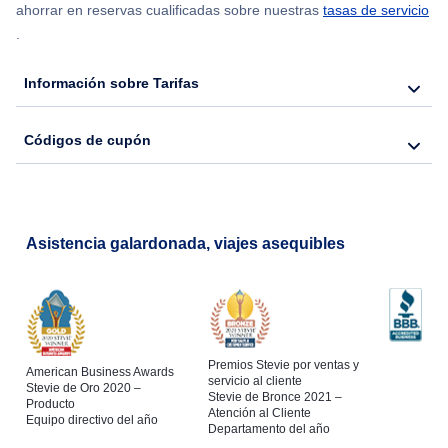
ahorrar en reservas cualificadas sobre nuestras
tasas de servicio
.
Flights from Nueva York to Seúl
Información sobre Tarifas
Flights from Nueva York to Hong Kong
Códigos de cupón
Flights from Nueva York to Lisboa
Asistencia galardonada, viajes asequibles
Premios Stevie por ventas y
American Business Awards
servicio al cliente
Stevie de Oro 2020 –
Stevie de Bronce 2021 –
Producto
Atención al Cliente
Equipo directivo del año
Departamento del año