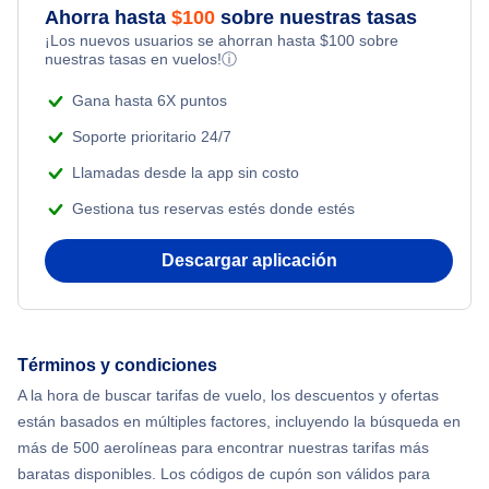
Ahorra hasta
$
100
sobre nuestras tasas
Flights from Nueva York to Milán
¡Los nuevos usuarios se ahorran hasta
$
100
sobre
Flights Under $99
Romantic Vacations
nuestras tasas en vuelos!
ⓘ
Flights from Nueva York to Tel Aviv
Flights Under $199
Gana hasta 6X puntos
Adventure Vacations
Flights from Nueva York to Estanbul
Soporte prioritario 24/7
Beach Vacations
Llamadas desde la app sin costo
Flights from Nueva York to Singapur
Gestiona tus reservas estés donde estés
Flights from Nueva York to Atenas
Descargar aplicación
Flights from Nueva York to Mumbai
Flights from Shanghai to Nueva York
Términos y condiciones
A la hora de buscar tarifas de vuelo, los descuentos y ofertas
Flights from Delhi to Nueva York
están basados en múltiples factores, incluyendo la búsqueda en
más de 500 aerolíneas para encontrar nuestras tarifas más
Flights from Chicago to Delhi
baratas disponibles. Los códigos de cupón son válidos para