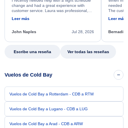
I recently needed help with a flight schedule
When my fl
change and had a great experience with
needed hel
customer service. Laura was professional,
The custom
friendly, and very helpful throughout the
calm, prof
Leer más
Leer más
process. She quickly found a solution and
throughout
kept me informed of the next steps. I truly
alternative
appreciate her excellent service.
necessary f
John Naples
Jul 28, 2026
Bernadine
excellent s
my issue.
Escribe una reseña
Ver todas las reseñas
Vuelos de Cold Bay
Vuelos de Cold Bay a Rotterdam - CDB a RTM
Vuelos de Cold Bay a Lugano - CDB a LUG
Vuelos de Cold Bay a Arad - CDB a ARW