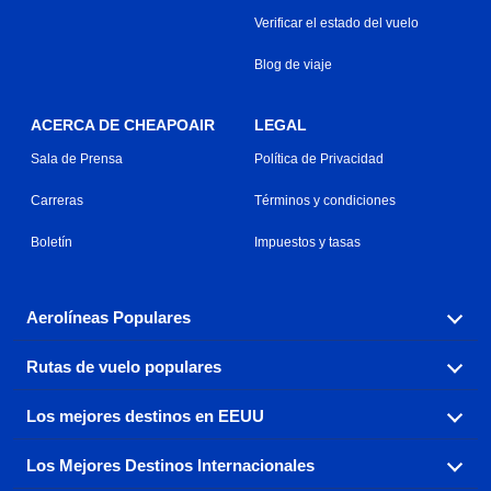
Verificar el estado del vuelo
Blog de viaje
ACERCA DE CHEAPOAIR
LEGAL
Sala de Prensa
Política de Privacidad
Carreras
Términos y condiciones
Boletín
Impuestos y tasas
Aerolíneas Populares
Rutas de vuelo populares
Explora nuestras opciones de tarifas aéreas baratas por
aerolínea, con más de 500 opciones para elegir.
Los mejores destinos en EEUU
Reserva una de nuestras rutas de vuelo más populares
Aeromexico
Air Canada
con tres sencillos clics.
Los Mejores Destinos Internacionales
Air France
Encuentra boletos de avión baratos a destinos
Alaska Airlines
populares de los EEUU de costa a costa.