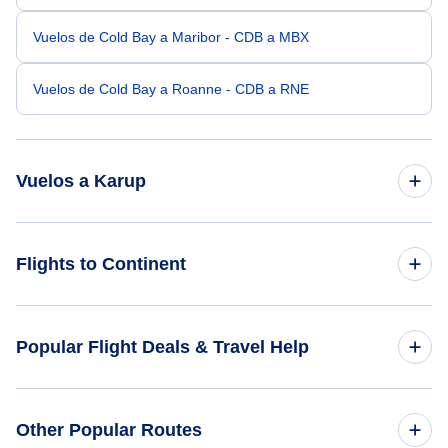
Vuelos de Cold Bay a Maribor - CDB a MBX
Vuelos de Cold Bay a Roanne - CDB a RNE
Vuelos a Karup
Vuelos de Seattle a Karup - SEA a KRP
Flights to Continent
Vuelos de Filadelfia a Karup - PHL a KRP
Flights to Africa
Popular Flight Deals & Travel Help
Vuelos de Omaha a Karup - OMA a KRP
Flights to Asia
Vuelos de Aspen a Karup - ASE a KRP
Domestic Flights
Other Popular Routes
Flights to Caribbean