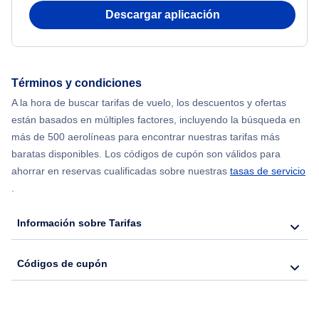
Descargar aplicación
Flights from Shanghai to Nueva York
Flights from Delhi to Nueva York
Términos y condiciones
Flights from Chicago to Delhi
A la hora de buscar tarifas de vuelo, los descuentos y ofertas
están basados en múltiples factores, incluyendo la búsqueda en
Flights from Nueva York to Seúl
más de 500 aerolíneas para encontrar nuestras tarifas más
baratas disponibles. Los códigos de cupón son válidos para
Flights from Nueva York to Hong Kong
ahorrar en reservas cualificadas sobre nuestras
tasas de servicio
.
Flights from Nueva York to Lisboa
Información sobre Tarifas
Códigos de cupón