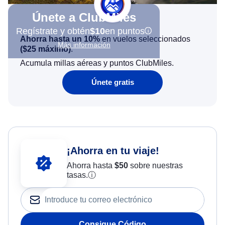
Únete a ClubMiles
Regístrate y obtén
$10
en puntos
Ahorra hasta un 10%
en vuelos seleccionados
Más información
(
$25
máximo)
.
Acumula millas aéreas y puntos ClubMiles.
Únete gratis
¡Ahorra en tu viaje!
Ahorra hasta
$
50
sobre nuestras
tasas.
ⓘ
Consigue Código