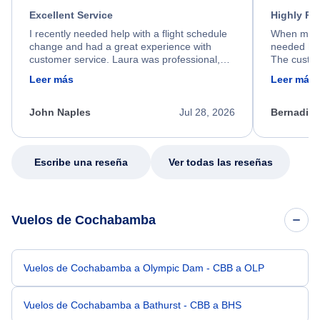
Excellent Service
Highly R
I recently needed help with a flight schedule
When my fl
change and had a great experience with
needed hel
customer service. Laura was professional,
The custom
friendly, and very helpful throughout the
calm, prof
Leer más
Leer más
process. She quickly found a solution and
throughout
kept me informed of the next steps. I truly
alternative
appreciate her excellent service.
necessary f
John Naples
Jul 28, 2026
Bernadine
excellent s
my issue.
Escribe una reseña
Ver todas las reseñas
Vuelos de Cochabamba
Vuelos de Cochabamba a Olympic Dam - CBB a OLP
Vuelos de Cochabamba a Bathurst - CBB a BHS