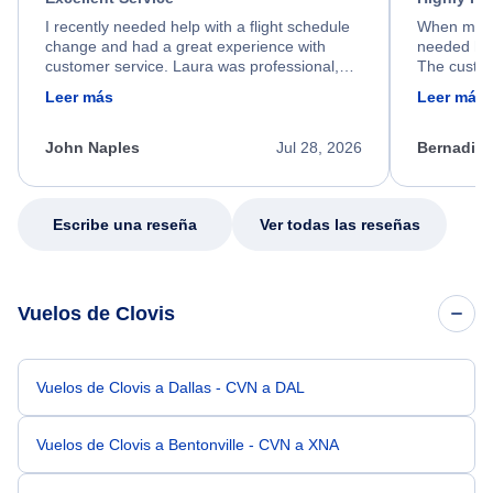
I recently needed help with a flight schedule
When my fl
change and had a great experience with
needed hel
customer service. Laura was professional,
The custom
friendly, and very helpful throughout the
calm, prof
Leer más
Leer más
process. She quickly found a solution and
throughout
kept me informed of the next steps. I truly
alternative
appreciate her excellent service.
necessary f
John Naples
Jul 28, 2026
Bernadine
excellent s
my issue.
Escribe una reseña
Ver todas las reseñas
Vuelos de Clovis
Vuelos de Clovis a Dallas - CVN a DAL
Vuelos de Clovis a Bentonville - CVN a XNA