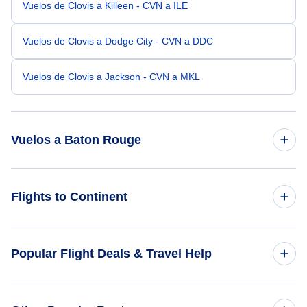
Vuelos de Clovis a Killeen - CVN a ILE
Vuelos de Clovis a Dodge City - CVN a DDC
Vuelos de Clovis a Jackson - CVN a MKL
Vuelos a Baton Rouge
Vuelos de San Francisco a Baton Rouge - SFO a BTR
Flights to Continent
Vuelos de San Jose a Baton Rouge - SJC a BTR
Flights to Africa
Popular Flight Deals & Travel Help
Vuelos de Sacramento a Baton Rouge - SMF a BTR
Flights to Asia
Vuelos de Albuquerque a Baton Rouge - ABQ a BTR
Domestic Flights