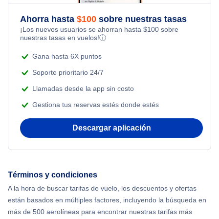
Flights Under $49
Honeymoon Vacations
Ahorra hasta
$
100
sobre nuestras tasas
Flights from Toronto to Shanghai
¡Los nuevos usuarios se ahorran hasta
$
100
sobre
Flights Under $99
Romantic Vacations
nuestras tasas en vuelos!
ⓘ
Flights from Nueva York to Singapur
Flights Under $199
Gana hasta 6X puntos
Adventure Vacations
Flights from Nueva York to Tel Aviv
Soporte prioritario 24/7
Beach Vacations
Llamadas desde la app sin costo
Flights from Nueva York to Estanbul
Gestiona tus reservas estés donde estés
Flights from Nueva York to Atenas
Descargar aplicación
Flights from Nueva York to Mumbai
Flights from Shanghai to Nueva York
Términos y condiciones
A la hora de buscar tarifas de vuelo, los descuentos y ofertas
Flights from Delhi to Nueva York
están basados en múltiples factores, incluyendo la búsqueda en
más de 500 aerolíneas para encontrar nuestras tarifas más