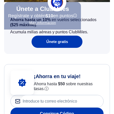
Únete a ClubMiles
Regístrate y obtén
$10
en puntos
Ahorra hasta un 10%
en vuelos seleccionados
Más información
(
$25
máximo)
.
Acumula millas aéreas y puntos ClubMiles.
Únete gratis
¡Ahorra en tu viaje!
Ahorra hasta
$
50
sobre nuestras
tasas.
ⓘ
Consigue Código