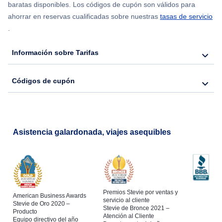
Flights from Chicago to Delhi
baratas disponibles. Los códigos de cupón son válidos para
ahorrar en reservas cualificadas sobre nuestras
tasas de servicio
.
Flights from Nueva York to Hong Kong
Información sobre Tarifas
Flights from Nueva York to Seúl
Códigos de cupón
Flights from Nueva York to Barcelona
Asistencia galardonada, viajes asequibles
Premios Stevie por ventas y
American Business Awards
servicio al cliente
Stevie de Oro 2020 –
Stevie de Bronce 2021 –
Producto
Atención al Cliente
Equipo directivo del año