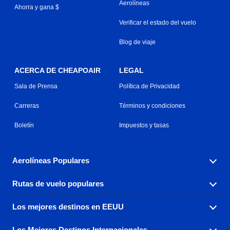
Aerolíneas
Ahorra y gana $
Verificar el estado del vuelo
Blog de viaje
ACERCA DE CHEAPOAIR
LEGAL
Sala de Prensa
Política de Privacidad
Carreras
Términos y condiciones
Boletín
Impuestos y tasas
Aerolíneas Populares
Rutas de vuelo populares
Explora nuestras opciones de tarifas aéreas baratas por
aerolínea, con más de 500 opciones para elegir.
Los mejores destinos en EEUU
Reserva una de nuestras rutas de vuelo más populares
Aeromexico
Air Canada
con tres sencillos clics.
Los Mejores Destinos Internacionales