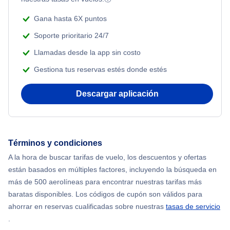
Romantic Vacations
Flights from Nueva York to Estanbul
Gana hasta 6X puntos
Adventure Vacations
Soporte prioritario 24/7
Flights from Nueva York to Atenas
Llamadas desde la app sin costo
Beach Vacations
Gestiona tus reservas estés donde estés
Flights from Nueva York to Mumbai
Descargar aplicación
Flights from Shanghai to Nueva York
Flights from Delhi to Nueva York
Términos y condiciones
Flights from Chicago to Delhi
A la hora de buscar tarifas de vuelo, los descuentos y ofertas
están basados en múltiples factores, incluyendo la búsqueda en
Flights from Nueva York to Hong Kong
más de 500 aerolíneas para encontrar nuestras tarifas más
baratas disponibles. Los códigos de cupón son válidos para
Flights from Nueva York to Seúl
ahorrar en reservas cualificadas sobre nuestras
tasas de servicio
.