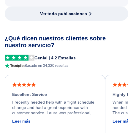
Ver todo publicaciones
¿Qué dicen nuestros clientes sobre
nuestro servicio?
Genial | 4.2 Estrellas
Basado en 34,320 reseñas
Excellent Service
Highly R
I recently needed help with a flight schedule
When my fl
change and had a great experience with
needed hel
customer service. Laura was professional,
The custom
friendly, and very helpful throughout the
calm, prof
Leer más
Leer más
process. She quickly found a solution and
throughout
kept me informed of the next steps. I truly
alternative