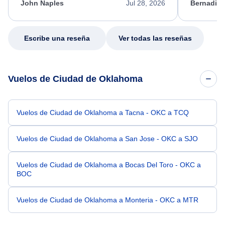
appreciate her excellent service.
necessary f
John Naples
Jul 28, 2026
Bernadine
excellent s
my issue.
Escribe una reseña
Ver todas las reseñas
Vuelos de Ciudad de Oklahoma
Vuelos de Ciudad de Oklahoma a Tacna - OKC a TCQ
Vuelos de Ciudad de Oklahoma a San Jose - OKC a SJO
Vuelos de Ciudad de Oklahoma a Bocas Del Toro - OKC a
BOC
Vuelos de Ciudad de Oklahoma a Monteria - OKC a MTR