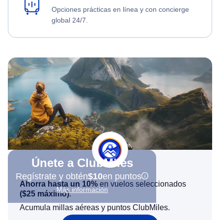
Opciones prácticas en línea y con concierge
global 24/7.
Únete a ClubMiles
Regístrate y obtén
$10
en puntos
Ahorra hasta un 10%
en vuelos seleccionados
Más información
(
$25
máximo)
.
Acumula millas aéreas y puntos ClubMiles.