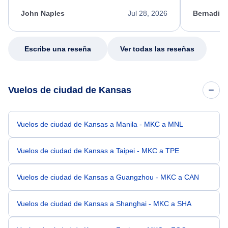
kept me informed of the next steps. I truly
alternative
appreciate her excellent service.
necessary f
John Naples
Jul 28, 2026
Bernadine
excellent s
my issue.
Escribe una reseña
Ver todas las reseñas
Vuelos de ciudad de Kansas
Vuelos de ciudad de Kansas a Manila - MKC a MNL
Vuelos de ciudad de Kansas a Taipei - MKC a TPE
Vuelos de ciudad de Kansas a Guangzhou - MKC a CAN
Vuelos de ciudad de Kansas a Shanghai - MKC a SHA