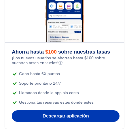
Flights from Toronto to Shanghai
Hotels Under $100
Hong Kong Paquetes de vacaciones
Flights Under $99
Family Vacations
Flights from Nueva York to Singapur
Last Minute Hotels
Flights Under $199
Kid Friendly Vacations
Flights from Nueva York to Tel Aviv
Honeymoon Vacations
Flights from Nueva York to Estanbul
Ahorra hasta
$
100
sobre nuestras tasas
¡Los nuevos usuarios se ahorran hasta
$
100
sobre
Romantic Vacations
nuestras tasas en vuelos!
ⓘ
Flights from Nueva York to Atenas
Adventure Vacations
Gana hasta 6X puntos
Flights from Nueva York to Mumbai
Soporte prioritario 24/7
Beach Vacations
Llamadas desde la app sin costo
Flights from Shanghai to Nueva York
Gestiona tus reservas estés donde estés
Flights from Delhi to Nueva York
Descargar aplicación
Flights from Chicago to Delhi