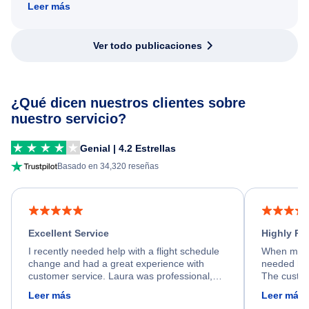
Leer más
Ver todo publicaciones
¿Qué dicen nuestros clientes sobre
nuestro servicio?
Genial | 4.2 Estrellas
Basado en 34,320 reseñas
Excellent Service
Highly R
I recently needed help with a flight schedule
When my fl
change and had a great experience with
needed hel
customer service. Laura was professional,
The custom
friendly, and very helpful throughout the
calm, prof
Leer más
Leer más
process. She quickly found a solution and
throughout