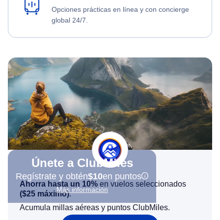
Opciones prácticas en línea y con concierge
global 24/7.
Únete a ClubMiles
Regístrate y obtén
$10
en puntos
Ahorra hasta un 10%
en vuelos seleccionados
Más información
(
$25
máximo)
.
Acumula millas aéreas y puntos ClubMiles.