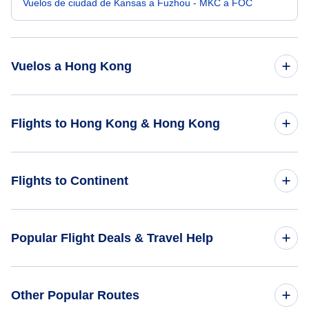
Vuelos de ciudad de Kansas a Fuzhou - MKC a FOC
Vuelos a Hong Kong
Vuelos de Isla Kauai a Hong Kong - LIH a HKG
Flights to Hong Kong & Hong Kong
Vuelos de Kalispell a Hong Kong - FCA a HKG
Flights to Hong Kong
Flights to Continent
Vuelos de Juneau a Hong Kong - JNU a HKG
Flights to Hong Kong
Vuelos de Kearney a Hong Kong - EAR a HKG
Flights to Africa
Popular Flight Deals & Travel Help
Vuelos de Kenmore a Hong Kong - KEH a HKG
Flights to Asia
Domestic Flights
Other Popular Routes
Flights to Caribbean