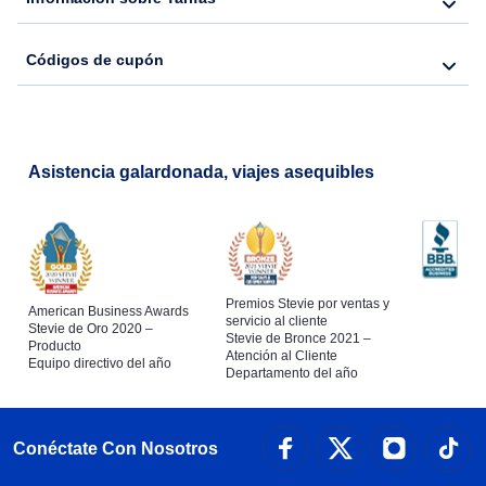
Flights from Nueva York to Seúl
Códigos de cupón
Flights from Nueva York to Barcelona
Asistencia galardonada, viajes asequibles
Premios Stevie por ventas y
American Business Awards
servicio al cliente
Stevie de Oro 2020 –
Stevie de Bronce 2021 –
Producto
Atención al Cliente
Equipo directivo del año
Departamento del año
Conéctate Con Nosotros