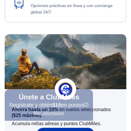
Opciones prácticas en línea y con concierge
global 24/7.
Únete a ClubMiles
Regístrate y obtén
$10
en puntos
Ahorra hasta un 10%
en vuelos seleccionados
Más información
(
$25
máximo)
.
Acumula millas aéreas y puntos ClubMiles.