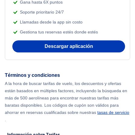
Flights Under $199
Gana hasta 6X puntos
Adventure Vacations
Flights from Nueva York to Tel Aviv
Soporte prioritario 24/7
Beach Vacations
Llamadas desde la app sin costo
Flights from Nueva York to Estanbul
Gestiona tus reservas estés donde estés
Flights from Nueva York to Atenas
Descargar aplicación
Flights from Nueva York to Mumbai
Flights from Shanghai to Nueva York
Términos y condiciones
A la hora de buscar tarifas de vuelo, los descuentos y ofertas
Flights from Delhi to Nueva York
están basados en múltiples factores, incluyendo la búsqueda en
más de 500 aerolíneas para encontrar nuestras tarifas más
Flights from Chicago to Delhi
baratas disponibles. Los códigos de cupón son válidos para
ahorrar en reservas cualificadas sobre nuestras
tasas de servicio
.
Flights from Nueva York to Hong Kong
Información sobre Tarifas