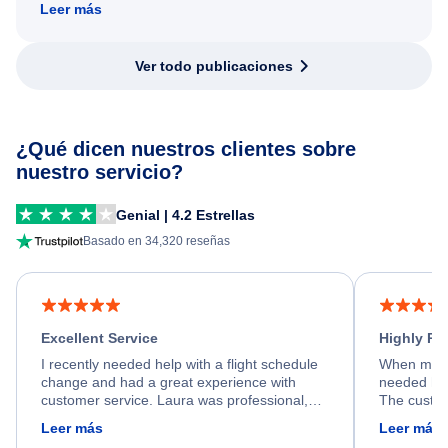
Leer más
Ver todo publicaciones
¿Qué dicen nuestros clientes sobre
nuestro servicio?
Genial | 4.2 Estrellas
Basado en 34,320 reseñas
Excellent Service
Highly R
I recently needed help with a flight schedule
When my fl
change and had a great experience with
needed hel
customer service. Laura was professional,
The custom
friendly, and very helpful throughout the
calm, prof
Leer más
Leer más
process. She quickly found a solution and
throughout