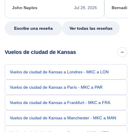
kept me informed of the next steps. I truly
alternative
appreciate her excellent service.
necessary f
John Naples
Jul 28, 2026
Bernadine
excellent s
my issue.
Escribe una reseña
Ver todas las reseñas
Vuelos de ciudad de Kansas
Vuelos de ciudad de Kansas a Londres - MKC a LON
Vuelos de ciudad de Kansas a París - MKC a PAR
Vuelos de ciudad de Kansas a Frankfurt - MKC a FRA
Vuelos de ciudad de Kansas a Manchester - MKC a MAN