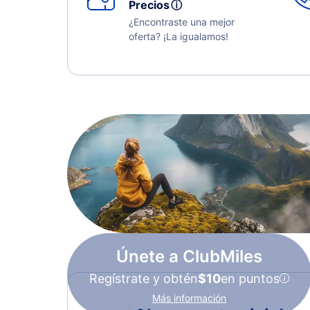
Precios
ⓘ
¿Encontraste una mejor
oferta? ¡La igualamos!
Únete a ClubMiles
Regístrate y obtén
$10
en puntos
Más información