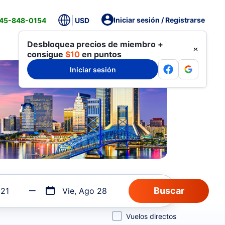
Iniciar sesión / Registrarse
845-848-0154
USD
Desbloquea precios de miembro +
consigue
$10
en puntos
Iniciar sesión
 21
Vie, Ago 28
Vuelos directos