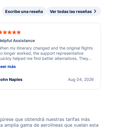
Escribe una reseña
Ver todas las reseñas
elpful Assistance
hen my itinerary changed and the original flights
o longer worked, the support representative
uickly helped me find better alternatives. They
ere professional, courteous, and went above and
Leer más
eyond to resolve the issue. I'm grateful for the
xcellent assistance and smooth experience.
John Naples
Aug 04, 2026
gúrese que obtendrá nuestras tarifas más
na amplia gama de aerolíneas que vuelan esta