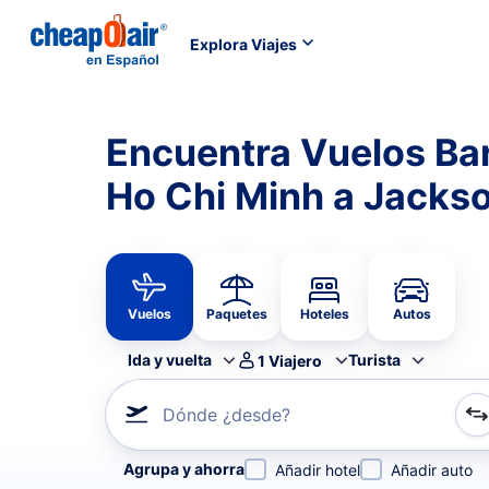
Explora Viajes
Encuentra Vuelos Ba
Ho Chi Minh a Jackso
Vuelos
Paquetes
Hoteles
Autos
Ida y vuelta
Turista
1
Viajero
Dónde ¿desde?
Refina tu búsqueda por aerolínea, por ciudad o aerop
Agrupa y ahorra
Añadir hotel
Añadir auto