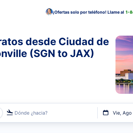
¡Ofertas solo por teléfono! Llame al
1-
ratos desde Ciudad de
nville (SGN to JAX)
Dónde ¿hacia?
Vie, Ago
uerto o por vuelos directos