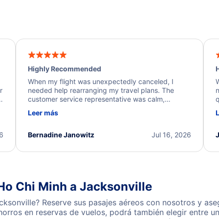
Highly Recommended
H
When my flight was unexpectedly canceled, I
W
r
needed help rearranging my travel plans. The
n
y
customer service representative was calm,
q
d
professional, and extremely helpful throughout the
w
Leer más
.
process. They quickly found alternative flight
b
options and assisted with the necessary follow-up.
e
I truly appreciate the excellent support and
26
Bernadine Janowitz
Jul 16, 2026
dedication to resolving my issue.
Ho Chi Minh a Jacksonville
ksonville? Reserve sus pasajes aéreos con nosotros y ase
horros en reservas de vuelos, podrá también elegir entre u