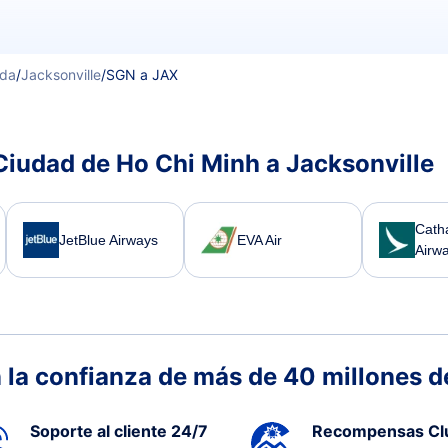
ida
/
Jacksonville
/
SGN a JAX
Ciudad de Ho Chi Minh a Jacksonville
Catha
JetBlue Airways
EVA Air
Airw
 la confianza de más de 40 millones de
Soporte al cliente 24/7
Recompensas Cl