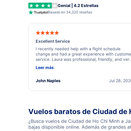
Genial | 4.2 Estrellas
Basado en 34,320 reseñas
Excellent Service
I recently needed help with a flight schedule
change and had a great experience with custome
service. Laura was professional, friendly, and ver
helpful throughout the process. She quickly foun
Leer más
a solution and kept me informed of the next steps
I truly appreciate her excellent service.
John Naples
Jul 28, 20
Vuelos baratos de Ciudad de 
¿Busca vuelos de Ciudad de Ho Chi Minh a Jac
bajas disponible online. Además de grandes a