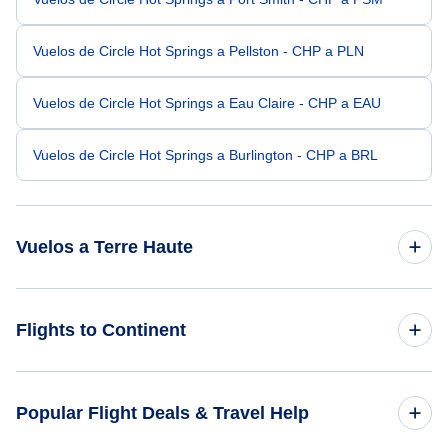
Vuelos de Circle Hot Springs a Pellston - CHP a PLN
Vuelos de Circle Hot Springs a Eau Claire - CHP a EAU
Vuelos de Circle Hot Springs a Burlington - CHP a BRL
Vuelos a Terre Haute
Vuelos de Dillingham a Terre Haute - DLG a HUF
Flights to Continent
Vuelos de Gustavus a Terre Haute - GST a HUF
Flights to Africa
Popular Flight Deals & Travel Help
Vuelos de Atqasuk a Terre Haute - ATK a HUF