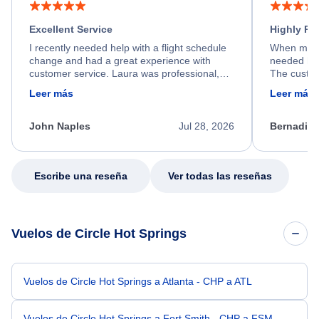
Excellent Service
Highly R
I recently needed help with a flight schedule
When my fl
change and had a great experience with
needed hel
customer service. Laura was professional,
The custom
friendly, and very helpful throughout the
calm, prof
Leer más
Leer más
process. She quickly found a solution and
throughout
kept me informed of the next steps. I truly
alternative
appreciate her excellent service.
necessary f
John Naples
Jul 28, 2026
Bernadine
excellent s
my issue.
Escribe una reseña
Ver todas las reseñas
Vuelos de Circle Hot Springs
Vuelos de Circle Hot Springs a Atlanta - CHP a ATL
Vuelos de Circle Hot Springs a Fort Smith - CHP a FSM