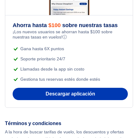
Flights Under $29
Romantic Vacations
Flights Under $49
Ahorra hasta
$
100
sobre nuestras tasas
Adventure Vacations
¡Los nuevos usuarios se ahorran hasta
$
100
sobre
Flights Under $99
nuestras tasas en vuelos!
ⓘ
Beach Vacations
Flights Under $199
Gana hasta 6X puntos
Soporte prioritario 24/7
Llamadas desde la app sin costo
Gestiona tus reservas estés donde estés
Descargar aplicación
Términos y condiciones
A la hora de buscar tarifas de vuelo, los descuentos y ofertas