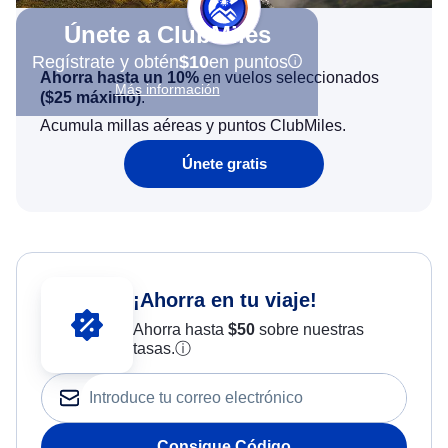
Únete a ClubMiles
Regístrate y obtén
$10
en puntos
Ahorra hasta un 10%
en vuelos seleccionados
Más información
(
$25
máximo)
.
Acumula millas aéreas y puntos ClubMiles.
Únete gratis
¡Ahorra en tu viaje!
Ahorra hasta
$
50
sobre nuestras
tasas.
ⓘ
Consigue Código