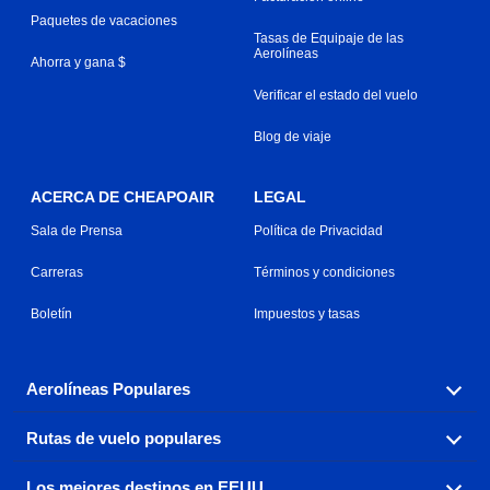
Paquetes de vacaciones
Tasas de Equipaje de las
Aerolíneas
Ahorra y gana $
Verificar el estado del vuelo
Blog de viaje
ACERCA DE CHEAPOAIR
LEGAL
Sala de Prensa
Política de Privacidad
Carreras
Términos y condiciones
Boletín
Impuestos y tasas
Aerolíneas Populares
Rutas de vuelo populares
Explora nuestras opciones de tarifas aéreas baratas por
aerolínea, con más de 500 opciones para elegir.
Los mejores destinos en EEUU