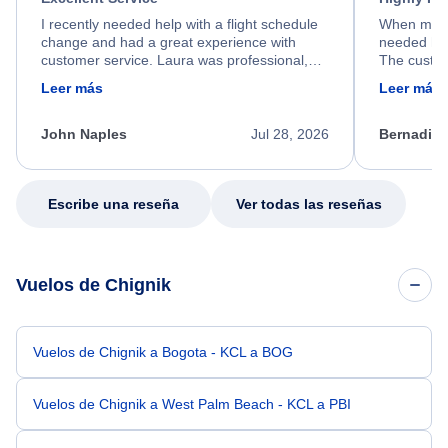
I recently needed help with a flight schedule
When my fl
change and had a great experience with
needed hel
customer service. Laura was professional,
The custom
friendly, and very helpful throughout the
calm, prof
Leer más
Leer más
process. She quickly found a solution and
throughout
kept me informed of the next steps. I truly
alternative
appreciate her excellent service.
necessary f
John Naples
Jul 28, 2026
Bernadine
excellent s
my issue.
Escribe una reseña
Ver todas las reseñas
Vuelos de Chignik
Vuelos de Chignik a Bogota - KCL a BOG
Vuelos de Chignik a West Palm Beach - KCL a PBI