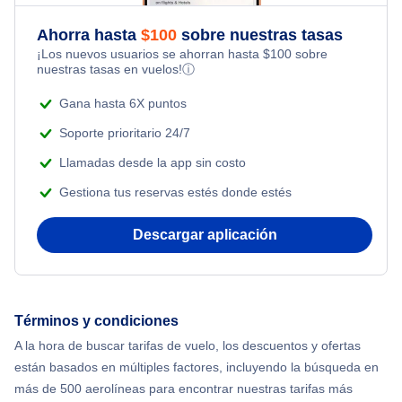
Flights Under $49
Honeymoon Vacations
Ahorra hasta
$
100
sobre nuestras tasas
Flights from Nueva York to Milán
¡Los nuevos usuarios se ahorran hasta
$
100
sobre
Flights Under $99
Romantic Vacations
nuestras tasas en vuelos!
ⓘ
Flights from Nueva York to Tel Aviv
Flights Under $199
Gana hasta 6X puntos
Adventure Vacations
Flights from Nueva York to Estanbul
Soporte prioritario 24/7
Beach Vacations
Llamadas desde la app sin costo
Flights from Nueva York to Singapur
Gestiona tus reservas estés donde estés
Flights from Nueva York to Atenas
Descargar aplicación
Flights from Nueva York to Mumbai
Flights from Shanghai to Nueva York
Términos y condiciones
A la hora de buscar tarifas de vuelo, los descuentos y ofertas
Flights from Delhi to Nueva York
están basados en múltiples factores, incluyendo la búsqueda en
más de 500 aerolíneas para encontrar nuestras tarifas más