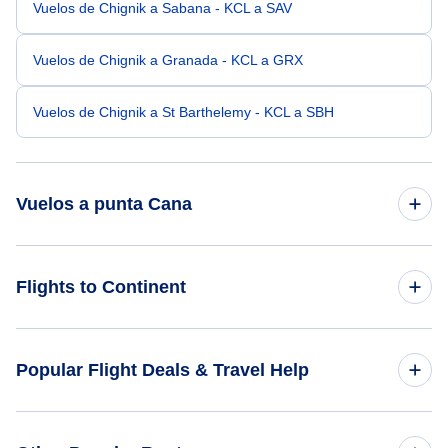
Vuelos de Chignik a Sabana - KCL a SAV
Vuelos de Chignik a Granada - KCL a GRX
Vuelos de Chignik a St Barthelemy - KCL a SBH
Vuelos a punta Cana
Vuelos de Chicago a punta Cana - CHI a PUJ
Flights to Continent
Vuelos de Charlotte a punta Cana - CLT a PUJ
Flights to Africa
Popular Flight Deals & Travel Help
Vuelos de Cleveland a punta Cana - CLE a PUJ
Flights to Asia
Vuelos de Colón a punta Cana - CMH a PUJ
Domestic Flights