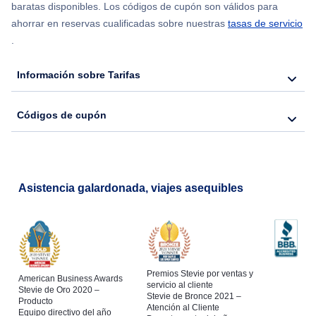
Flights from Chicago to Delhi
baratas disponibles. Los códigos de cupón son válidos para
ahorrar en reservas cualificadas sobre nuestras
tasas de servicio
.
Flights from Nueva York to Seúl
Información sobre Tarifas
Flights from Nueva York to Hong Kong
Códigos de cupón
Flights from Nueva York to Lisboa
Asistencia galardonada, viajes asequibles
Premios Stevie por ventas y
American Business Awards
servicio al cliente
Stevie de Oro 2020 –
Stevie de Bronce 2021 –
Producto
Atención al Cliente
Equipo directivo del año