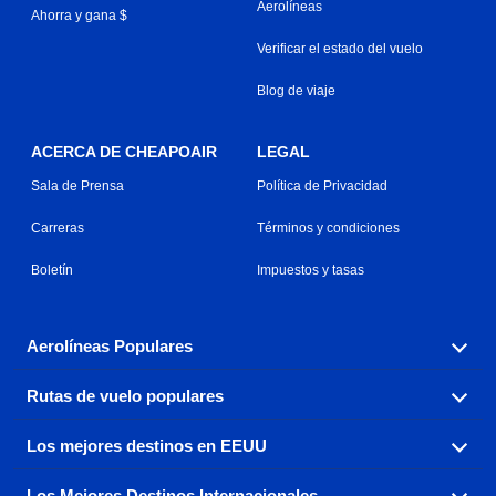
Aerolíneas
Ahorra y gana $
Verificar el estado del vuelo
Blog de viaje
ACERCA DE CHEAPOAIR
LEGAL
Sala de Prensa
Política de Privacidad
Carreras
Términos y condiciones
Boletín
Impuestos y tasas
Aerolíneas Populares
Rutas de vuelo populares
Explora nuestras opciones de tarifas aéreas baratas por
aerolínea, con más de 500 opciones para elegir.
Los mejores destinos en EEUU
Reserva una de nuestras rutas de vuelo más populares
Aeromexico
Air Canada
con tres sencillos clics.
Los Mejores Destinos Internacionales