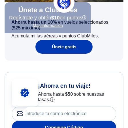
Únete a ClubMiles
Regístrate y obtén
$10
en puntos
Ahorra hasta un 10%
en vuelos seleccionados
Más información
(
$25
máximo)
.
Acumula millas aéreas y puntos ClubMiles.
Únete gratis
¡Ahorra en tu viaje!
Ahorra hasta
$
50
sobre nuestras
tasas.
ⓘ
Consigue Código