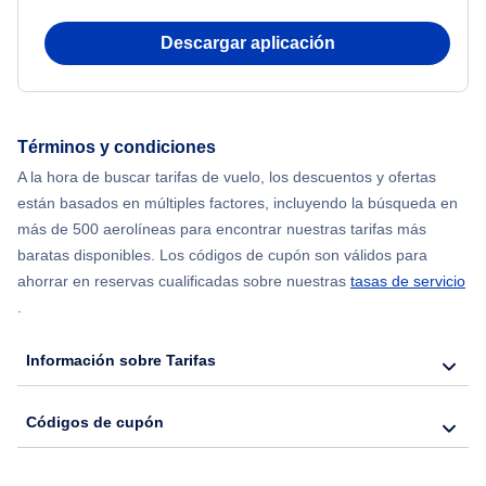
Flights from Delhi to Nueva York
Descargar aplicación
Flights from Chicago to Delhi
Flights from Nueva York to Seúl
Términos y condiciones
A la hora de buscar tarifas de vuelo, los descuentos y ofertas
Flights from Nueva York to Hong Kong
están basados en múltiples factores, incluyendo la búsqueda en
más de 500 aerolíneas para encontrar nuestras tarifas más
Flights from Nueva York to Lisboa
baratas disponibles. Los códigos de cupón son válidos para
ahorrar en reservas cualificadas sobre nuestras
tasas de servicio
.
Información sobre Tarifas
Códigos de cupón