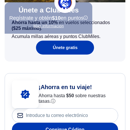
Únete a ClubMiles
Regístrate y obtén
$10
en puntos
Ahorra hasta un 10%
en vuelos seleccionados
Más información
(
$25
máximo)
.
Acumula millas aéreas y puntos ClubMiles.
Únete gratis
¡Ahorra en tu viaje!
Ahorra hasta
$
50
sobre nuestras
tasas.
ⓘ
Consigue Código