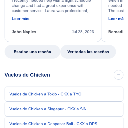
I recently needed help with a flight schedule
When my fl
change and had a great experience with
needed hel
customer service. Laura was professional,
The custom
friendly, and very helpful throughout the
calm, prof
Leer más
Leer más
process. She quickly found a solution and
throughout
kept me informed of the next steps. I truly
alternative
appreciate her excellent service.
necessary f
John Naples
Jul 28, 2026
Bernadine
excellent s
my issue.
Escribe una reseña
Ver todas las reseñas
Vuelos de Chicken
Vuelos de Chicken a Tokio - CKX a TYO
Vuelos de Chicken a Singapur - CKX a SIN
Vuelos de Chicken a Denpasar Bali - CKX a DPS