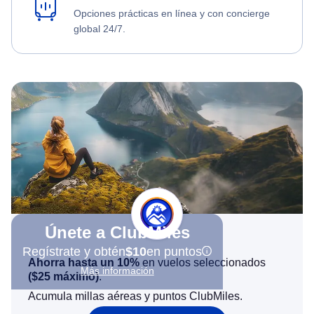
Opciones prácticas en línea y con concierge
global 24/7.
Únete a ClubMiles
Regístrate y obtén
$10
en puntos
Ahorra hasta un 10%
en vuelos seleccionados
Más información
(
$25
máximo)
.
Acumula millas aéreas y puntos ClubMiles.