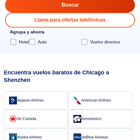
Llame para ofertas telefónicas
Agrupa y ahorra
Hotel
Auto
Vuelos directos
Encuentra vuelos baratos de Chicago a
Shenzhen
Aegean Airlines
American Airlines
Air Canada
Aeromexico
Alaska Airlines
JetBlue Airways