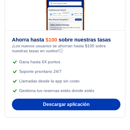
Family Vacations
Flights from Nueva York to Tel Aviv
Last Minute Hotels
Flights Under $199
Kid Friendly Vacations
Flights from Nueva York to Estanbul
Honeymoon Vacations
Flights from Nueva York to Singapur
Ahorra hasta
$
100
sobre nuestras tasas
¡Los nuevos usuarios se ahorran hasta
$
100
sobre
Romantic Vacations
nuestras tasas en vuelos!
ⓘ
Flights from Nueva York to Atenas
Adventure Vacations
Gana hasta 6X puntos
Flights from Nueva York to Mumbai
Soporte prioritario 24/7
Beach Vacations
Llamadas desde la app sin costo
Flights from Shanghai to Nueva York
Gestiona tus reservas estés donde estés
Flights from Delhi to Nueva York
Descargar aplicación
Flights from Nueva York to Seúl
Flights from Nueva York to Hong Kong