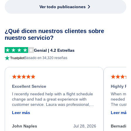
Ver todo publicaciones
¿Qué dicen nuestros clientes sobre
nuestro servicio?
Genial | 4.2 Estrellas
Basado en 34,320 reseñas
Excellent Service
Highly R
I recently needed help with a flight schedule
When my fl
change and had a great experience with
needed hel
customer service. Laura was professional,
The custom
friendly, and very helpful throughout the
calm, prof
Leer más
Leer más
process. She quickly found a solution and
throughout
kept me informed of the next steps. I truly
alternative
appreciate her excellent service.
necessary f
John Naples
Jul 28, 2026
Bernadine
excellent s