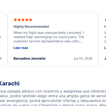
Highly Recommended
H
When my flight was unexpectedly canceled, I
W
r
needed help rearranging my travel plans. The
n
y
customer service representative was calm,
q
d
professional, and extremely helpful throughout the
w
Leer más
.
process. They quickly found alternative flight
b
options and assisted with the necessary follow-up.
e
I truly appreciate the excellent support and
26
Bernadine Janowitz
Jul 16, 2026
dedication to resolving my issue.
Karachi
sus pasajes aéreos con nosotros y asegúrese que obtendrá n
los, podrá también elegir entre una amplia gama de aerolí
quier emergencia, podrá aprovechar ofertas y descuentos en
activas de vuelos con CheapOair y ahorre como nunca. ¡Res