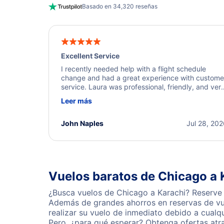
Basado en 34,320 reseñas
Excellent Service
I recently needed help with a flight schedule
change and had a great experience with custome
service. Laura was professional, friendly, and ver
helpful throughout the process. She quickly foun
Leer más
a solution and kept me informed of the next steps
I truly appreciate her excellent service.
John Naples
Jul 28, 20
Vuelos baratos de Chicago a 
¿Busca vuelos de Chicago a Karachi? Reserve 
Además de grandes ahorros en reservas de vue
realizar su vuelo de inmediato debido a cual
Pero, ¿para qué esperar? Obtenga ofertas atr