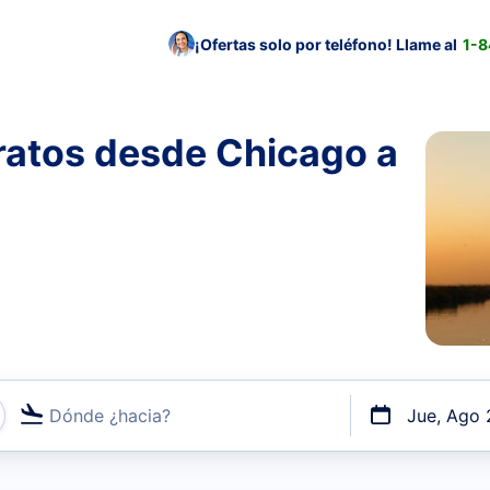
¡Ofertas solo por teléfono! Llame al
1-
ratos desde Chicago a
Dónde ¿hacia?
Jue, Ago 
uerto o por vuelos directos