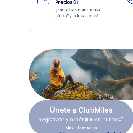
Precios
ⓘ
¿Encontraste una mejor
oferta? ¡La igualamos!
Únete a ClubMiles
Regístrate y obtén
$10
en puntos
Más información