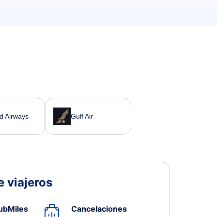
ad Airways
Gulf Air
 viajeros
ubMiles
Cancelaciones