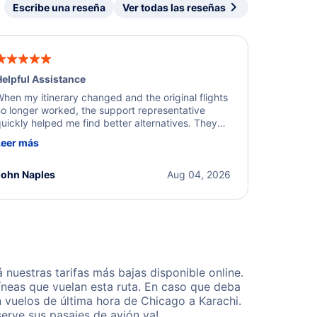
Escribe una reseña
Ver todas las reseñas
elpful Assistance
hen my itinerary changed and the original flights
o longer worked, the support representative
uickly helped me find better alternatives. They
ere professional, courteous, and went above and
Leer más
eyond to resolve the issue. I'm grateful for the
xcellent assistance and smooth experience.
John Naples
Aug 04, 2026
uestras tarifas más bajas disponible online.
neas que vuelan esta ruta. En caso que deba
 vuelos de última hora de Chicago a Karachi.
erve sus pasajes de avión ya!