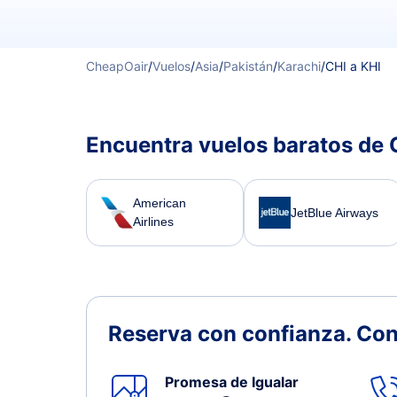
CheapOair
/
Vuelos
/
Asia
/
Pakistán
/
Karachi
/
CHI a KHI
Encuentra vuelos baratos de 
American
JetBlue Airways
Airlines
Reserva con confianza.
Con
Promesa de Igualar