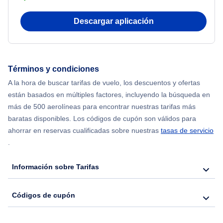
Beach Vacations
Flights from Nueva York to Atenas
Descargar aplicación
Flights from Nueva York to Mumbai
Flights from Shanghai to Nueva York
Términos y condiciones
A la hora de buscar tarifas de vuelo, los descuentos y ofertas
Flights from Delhi to Nueva York
están basados en múltiples factores, incluyendo la búsqueda en
más de 500 aerolíneas para encontrar nuestras tarifas más
Flights from Nueva York to Seúl
baratas disponibles. Los códigos de cupón son válidos para
ahorrar en reservas cualificadas sobre nuestras
tasas de servicio
.
Flights from Nueva York to Hong Kong
Información sobre Tarifas
Flights from Nueva York to Lisboa
Códigos de cupón
Flights from Nueva York to Barcelona