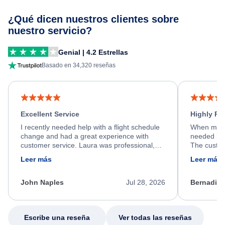
¿Qué dicen nuestros clientes sobre
nuestro servicio?
Genial | 4.2 Estrellas
Basado en 34,320 reseñas
Excellent Service
Highly R
I recently needed help with a flight schedule
When my fl
change and had a great experience with
needed hel
customer service. Laura was professional,
The custom
friendly, and very helpful throughout the
calm, prof
Leer más
Leer más
process. She quickly found a solution and
throughout
kept me informed of the next steps. I truly
alternative
appreciate her excellent service.
necessary f
John Naples
Jul 28, 2026
Bernadine
excellent s
my issue.
Escribe una reseña
Ver todas las reseñas