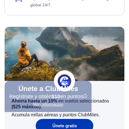
global 24/7.
Únete a ClubMiles
Regístrate y obtén
$10
en puntos
Ahorra hasta un 10%
en vuelos seleccionados
Más información
(
$25
máximo)
.
Acumula millas aéreas y puntos ClubMiles.
Únete gratis