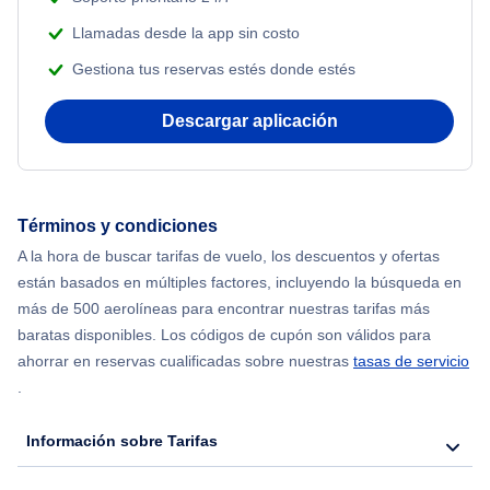
Beach Vacations
Llamadas desde la app sin costo
Flights from Nueva York to Estanbul
Gestiona tus reservas estés donde estés
Flights from Nueva York to Atenas
Descargar aplicación
Flights from Nueva York to Mumbai
Flights from Shanghai to Nueva York
Términos y condiciones
A la hora de buscar tarifas de vuelo, los descuentos y ofertas
Flights from Delhi to Nueva York
están basados en múltiples factores, incluyendo la búsqueda en
más de 500 aerolíneas para encontrar nuestras tarifas más
Flights from Chicago to Delhi
baratas disponibles. Los códigos de cupón son válidos para
ahorrar en reservas cualificadas sobre nuestras
tasas de servicio
.
Flights from Nueva York to Hong Kong
Información sobre Tarifas
Flights from Nueva York to Seúl