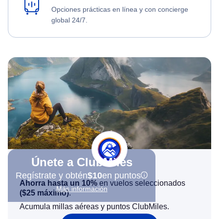
Opciones prácticas en línea y con concierge
global 24/7.
Únete a ClubMiles
Regístrate y obtén
$10
en puntos
Ahorra hasta un 10%
en vuelos seleccionados
Más información
(
$25
máximo)
.
Acumula millas aéreas y puntos ClubMiles.