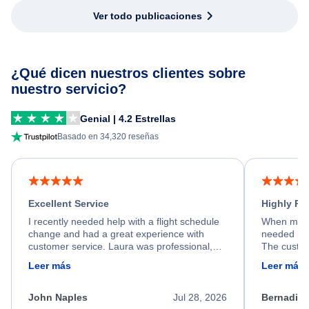
Ver todo publicaciones
¿Qué dicen nuestros clientes sobre
nuestro servicio?
Genial | 4.2 Estrellas
Basado en 34,320 reseñas
Excellent Service
Highly R
I recently needed help with a flight schedule
When my fl
change and had a great experience with
needed hel
customer service. Laura was professional,
The custom
friendly, and very helpful throughout the
calm, prof
Leer más
Leer más
process. She quickly found a solution and
throughout
kept me informed of the next steps. I truly
alternative
appreciate her excellent service.
necessary f
John Naples
Jul 28, 2026
Bernadine
excellent s