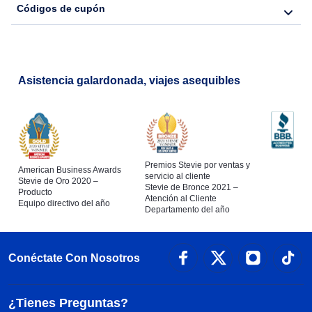
Códigos de cupón
Flights from Nueva York to Barcelona
Asistencia galardonada, viajes asequibles
Premios Stevie por ventas y
American Business Awards
servicio al cliente
Stevie de Oro 2020 –
Stevie de Bronce 2021 –
Producto
Atención al Cliente
Equipo directivo del año
Departamento del año
Conéctate Con Nosotros
¿Tienes Preguntas?