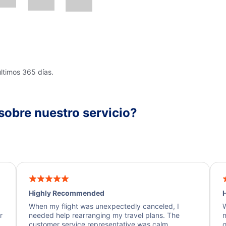
últimos 365 días.
sobre nuestro servicio?
Highly Recommended
H
When my flight was unexpectedly canceled, I
W
r
needed help rearranging my travel plans. The
n
y
customer service representative was calm,
q