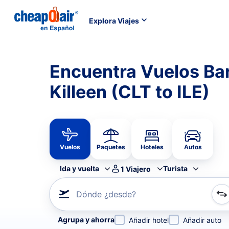
Explora Viajes
Encuentra Vuelos Bar
Killeen (CLT to ILE)
Vuelos
Paquetes
Hoteles
Autos
Ida y vuelta
Turista
1
Viajero
Dónde ¿desde?
Refina tu búsqueda por aerolínea, por ciudad o aerop
Agrupa y ahorra
Añadir hotel
Añadir auto