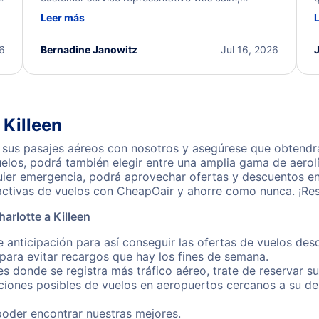
d
professional, and extremely helpful throughout the
w
Leer más
.
process. They quickly found alternative flight
b
options and assisted with the necessary follow-up.
e
I truly appreciate the excellent support and
26
Bernadine Janowitz
Jul 16, 2026
dedication to resolving my issue.
 Killeen
 sus pasajes aéreos con nosotros y asegúrese que obtendrá 
los, podrá también elegir entre una amplia gama de aerolí
uier emergencia, podrá aprovechar ofertas y descuentos en 
activas de vuelos con CheapOair y ahorre como nunca. ¡Res
arlotte a Killeen
 anticipación para así conseguir las ofertas de vuelos desd
ara evitar recargos que hay los fines de semana.
es donde se registra más tráfico aéreo, trate de reservar s
iones posibles de vuelos en aeropuertos cercanos a su des
poder encontrar nuestras mejores.