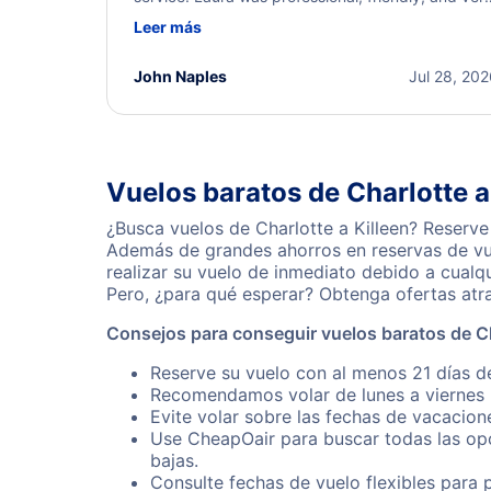
helpful throughout the process. She quickly foun
Leer más
a solution and kept me informed of the next steps
I truly appreciate her excellent service.
John Naples
Jul 28, 20
Vuelos baratos de Charlotte a
¿Busca vuelos de Charlotte a Killeen? Reserve
Además de grandes ahorros en reservas de vue
realizar su vuelo de inmediato debido a cualq
Pero, ¿para qué esperar? Obtenga ofertas atr
Consejos para conseguir vuelos baratos de Ch
Reserve su vuelo con al menos 21 días de
Recomendamos volar de lunes a viernes p
Evite volar sobre las fechas de vacacion
Use CheapOair para buscar todas las opc
bajas.
Consulte fechas de vuelo flexibles para 