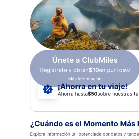
Únete a ClubMiles
Regístrate y obtén
$10
en puntos
Más información
¡Ahorra en tu viaje!
Ahorra hasta
$
50
sobre nuestras ta
¿Cuándo es el Momento Más Ba
Explora información útil potenciada por datos y tend