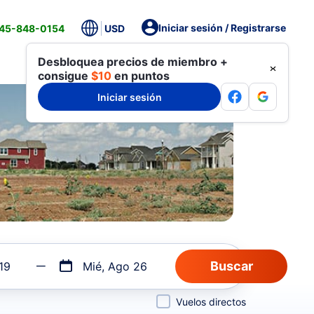
Iniciar sesión / Registrarse
845-848-0154
USD
Desbloquea precios de miembro +
consigue
$10
en puntos
Iniciar sesión
19
Mié, Ago 26
Vuelos directos