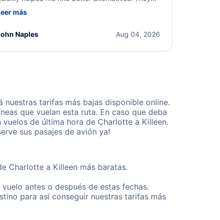
ere professional, courteous, and went above and
Leer más
eyond to resolve the issue. I'm grateful for the
xcellent assistance and smooth experience.
John Naples
Aug 04, 2026
nuestras tarifas más bajas disponible online.
neas que vuelan esta ruta. En caso que deba
vuelos de última hora de Charlotte a Killeen.
erve sus pasajes de avión ya!
e Charlotte a Killeen más baratas.
u vuelo antes o después de estas fechas.
tino para así conseguir nuestras tarifas más