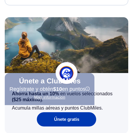
Únete a ClubMiles
Regístrate y obtén
$10
en puntos
Ahorra hasta un 10%
en vuelos seleccionados
Más información
(
$25
máximo)
.
Acumula millas aéreas y puntos ClubMiles.
Únete gratis