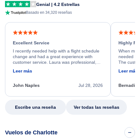
Genial | 4.2 Estrellas
Basado en 34,320 reseñas
Excellent Service
Highly R
I recently needed help with a flight schedule
When my fl
change and had a great experience with
needed hel
customer service. Laura was professional,
The custom
friendly, and very helpful throughout the
calm, prof
Leer más
Leer más
process. She quickly found a solution and
throughout
kept me informed of the next steps. I truly
alternative
appreciate her excellent service.
necessary f
John Naples
Jul 28, 2026
Bernadine
excellent s
my issue.
Escribe una reseña
Ver todas las reseñas
Vuelos de Charlotte