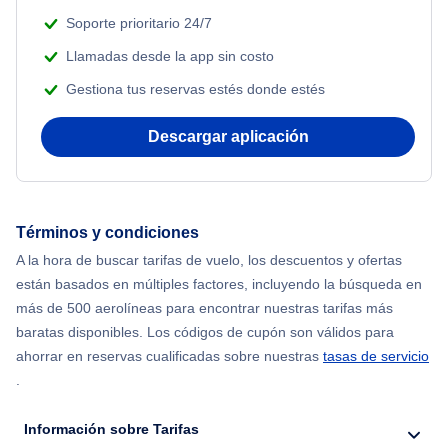
Soporte prioritario 24/7
Flights from Nueva York to Atenas
Llamadas desde la app sin costo
Gestiona tus reservas estés donde estés
Flights from Nueva York to Mumbai
Descargar aplicación
Flights from Shanghai to Nueva York
Flights from Delhi to Nueva York
Términos y condiciones
Flights from Chicago to Delhi
A la hora de buscar tarifas de vuelo, los descuentos y ofertas
están basados en múltiples factores, incluyendo la búsqueda en
Flights from Nueva York to Seúl
más de 500 aerolíneas para encontrar nuestras tarifas más
baratas disponibles. Los códigos de cupón son válidos para
Flights from Nueva York to Hong Kong
ahorrar en reservas cualificadas sobre nuestras
tasas de servicio
.
Flights from Nueva York to Lisboa
Información sobre Tarifas