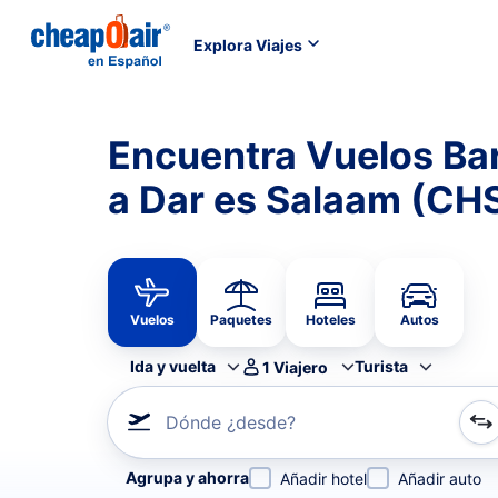
Explora Viajes
Encuentra Vuelos Ba
a Dar es Salaam (CH
Vuelos
Paquetes
Hoteles
Autos
Ida y vuelta
Turista
1
Viajero
Dónde ¿desde?
Refina tu búsqueda por aerolínea, por ciudad o aerop
Agrupa y ahorra
Añadir hotel
Añadir auto