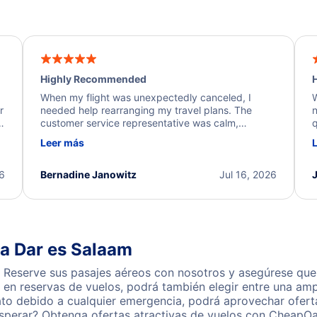
Highly Recommended
H
When my flight was unexpectedly canceled, I
W
r
needed help rearranging my travel plans. The
n
y
customer service representative was calm,
q
d
professional, and extremely helpful throughout the
w
Leer más
.
process. They quickly found alternative flight
b
options and assisted with the necessary follow-up.
e
I truly appreciate the excellent support and
26
Bernadine Janowitz
Jul 16, 2026
dedication to resolving my issue.
 a Dar es Salaam
 Reserve sus pasajes aéreos con nosotros y asegúrese que 
en reservas de vuelos, podrá también elegir entre una amp
ato debido a cualquier emergencia, podrá aprovechar ofert
esperar? Obtenga ofertas atractivas de vuelos con CheapOa