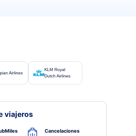
KLM Royal
pian Airlines
Dutch Airlines
 viajeros
ubMiles
Cancelaciones