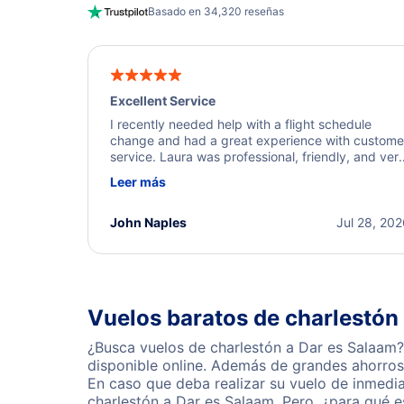
Basado en 34,320 reseñas
Excellent Service
I recently needed help with a flight schedule
change and had a great experience with custome
service. Laura was professional, friendly, and ver
helpful throughout the process. She quickly foun
Leer más
a solution and kept me informed of the next steps
I truly appreciate her excellent service.
John Naples
Jul 28, 20
Vuelos baratos de charlestón
¿Busca vuelos de charlestón a Dar es Salaam?
disponible online. Además de grandes ahorros 
En caso que deba realizar su vuelo de inmedi
charlestón a Dar es Salaam. Pero, ¿para qué 