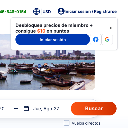
Iniciar sesión / Registrarse
845-848-0154
USD
Desbloquea precios de miembro +
consigue
$10
en puntos
Iniciar sesión
20
Jue, Ago 27
Vuelos directos