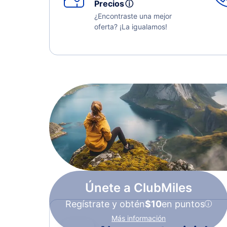
Precios
ⓘ
¿Encontraste una mejor
oferta? ¡La igualamos!
Únete a ClubMiles
Regístrate y obtén
$10
en puntos
Más información