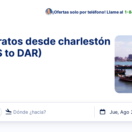
¡Ofertas solo por teléfono! Llame al
1-
ratos desde charlestón
S to DAR)
Dónde ¿hacia?
Jue, Ago 
uerto o por vuelos directos