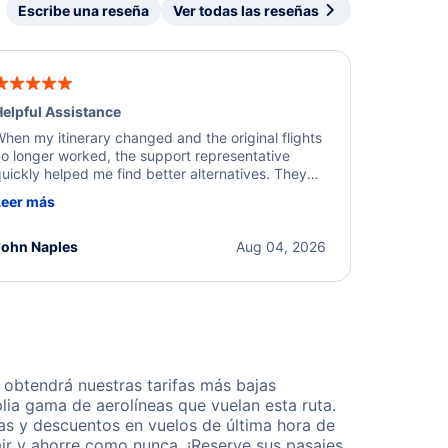
Escribe una reseña
Ver todas las reseñas
elpful Assistance
hen my itinerary changed and the original flights
o longer worked, the support representative
uickly helped me find better alternatives. They
ere professional, courteous, and went above and
Leer más
eyond to resolve the issue. I'm grateful for the
xcellent assistance and smooth experience.
John Naples
Aug 04, 2026
obtendrá nuestras tarifas más bajas
lia gama de aerolíneas que vuelan esta ruta.
as y descuentos en vuelos de última hora de
ir y ahorre como nunca. ¡Reserve sus pasajes