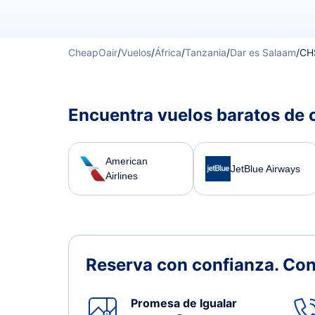
CheapOair
/
Vuelos
/
África
/
Tanzania
/
Dar es Salaam
/
CH
Encuentra vuelos baratos de 
American
JetBlue Airways
Airlines
Reserva con confianza.
Con
Promesa de Igualar