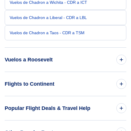
Vuelos de Chadron a Wichita - CDR a ICT
Vuelos de Chadron a Liberal - CDR a LBL
Vuelos de Chadron a Taos - CDR a TSM
Vuelos a Roosevelt
Vuelos de Salt Lake City a Roosevelt - SLC a ROL
Flights to Continent
Vuelos de Albuquerque a Roosevelt - ABQ a ROL
Flights to Africa
Popular Flight Deals & Travel Help
Vuelos de Duluth a Roosevelt - DLH a ROL
Flights to Asia
Vuelos de West Yellowstone a Roosevelt - WYS a ROL
Domestic Flights