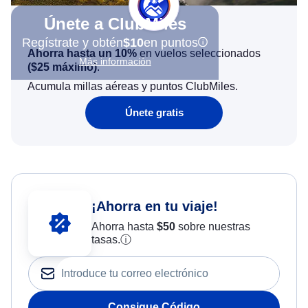
Únete a ClubMiles
Regístrate y obtén
$10
en puntos
Ahorra hasta un 10%
en vuelos seleccionados
Más información
(
$25
máximo)
.
Acumula millas aéreas y puntos ClubMiles.
Únete gratis
¡Ahorra en tu viaje!
Ahorra hasta
$
50
sobre nuestras
tasas.
ⓘ
Consigue Código