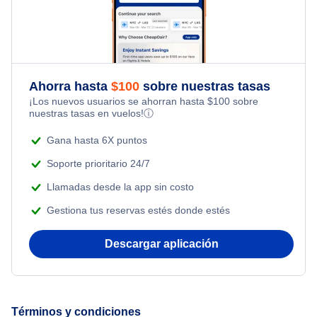
Flights Under $49
Honeymoon Vacations
Roosevelt Paquetes de vacaciones
Flights from Toronto to Shanghai
Flights Under $99
Romantic Vacations
Flights from Nueva York to Singapur
Flights Under $199
Ahorra hasta
$
100
sobre nuestras tasas
Adventure Vacations
¡Los nuevos usuarios se ahorran hasta
$
100
sobre
Flights from Nueva York to Tel Aviv
nuestras tasas en vuelos!
ⓘ
Beach Vacations
Flights from Nueva York to Estanbul
Gana hasta 6X puntos
Soporte prioritario 24/7
Flights from Nueva York to Atenas
Llamadas desde la app sin costo
Gestiona tus reservas estés donde estés
Flights from Nueva York to Mumbai
Descargar aplicación
Flights from Shanghai to Nueva York
Flights from Delhi to Nueva York
Términos y condiciones