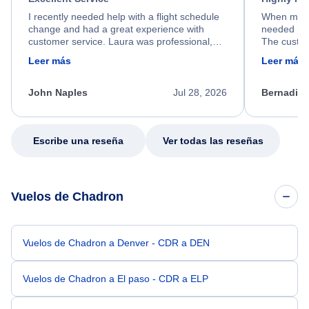
I recently needed help with a flight schedule
When my fl
change and had a great experience with
needed hel
customer service. Laura was professional,
The custom
friendly, and very helpful throughout the
calm, prof
Leer más
Leer más
process. She quickly found a solution and
throughout
kept me informed of the next steps. I truly
alternative
appreciate her excellent service.
necessary f
John Naples
Jul 28, 2026
Bernadine
excellent s
my issue.
Escribe una reseña
Ver todas las reseñas
Vuelos de Chadron
Vuelos de Chadron a Denver - CDR a DEN
Vuelos de Chadron a El paso - CDR a ELP