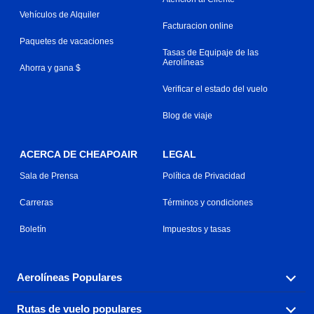
Vehículos de Alquiler
Facturacion online
Paquetes de vacaciones
Tasas de Equipaje de las
Aerolíneas
Ahorra y gana $
Verificar el estado del vuelo
Blog de viaje
ACERCA DE CHEAPOAIR
LEGAL
Sala de Prensa
Política de Privacidad
Carreras
Términos y condiciones
Boletín
Impuestos y tasas
Aerolíneas Populares
Rutas de vuelo populares
Explora nuestras opciones de tarifas aéreas baratas por