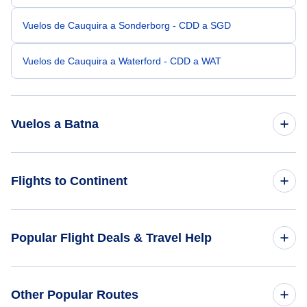
Vuelos de Cauquira a Sonderborg - CDD a SGD
Vuelos de Cauquira a Waterford - CDD a WAT
Vuelos a Batna
Vuelos de Londres a Batna - LON a BLJ
Flights to Continent
Vuelos de Brasilia a Batna - BSB a BLJ
Flights to Africa
Popular Flight Deals & Travel Help
Vuelos de Concepción a Batna - CCP a BLJ
Flights to Asia
Vuelos de Cambridge a Batna - CBG a BLJ
Domestic Flights
Other Popular Routes
Flights to Caribbean