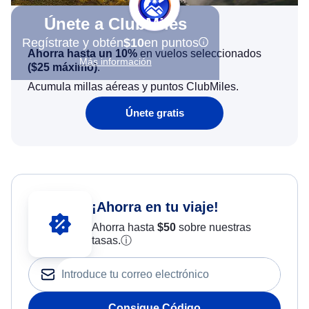
Únete a ClubMiles
Regístrate y obtén
$10
en puntos
Ahorra hasta un 10%
en vuelos seleccionados
Más información
(
$25
máximo)
.
Acumula millas aéreas y puntos ClubMiles.
Únete gratis
¡Ahorra en tu viaje!
Ahorra hasta
$
50
sobre nuestras
tasas.
ⓘ
Consigue Código