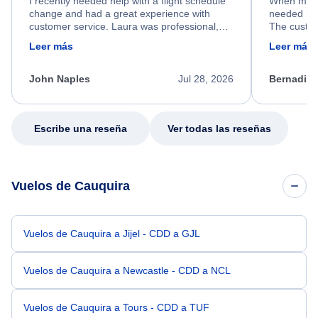
I recently needed help with a flight schedule
When my fl
change and had a great experience with
needed hel
customer service. Laura was professional,
The custom
friendly, and very helpful throughout the
calm, prof
Leer más
Leer más
process. She quickly found a solution and
throughout
kept me informed of the next steps. I truly
alternative
appreciate her excellent service.
necessary f
John Naples
Jul 28, 2026
Bernadine
excellent s
my issue.
Escribe una reseña
Ver todas las reseñas
Vuelos de Cauquira
Vuelos de Cauquira a Jijel - CDD a GJL
Vuelos de Cauquira a Newcastle - CDD a NCL
Vuelos de Cauquira a Tours - CDD a TUF