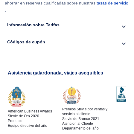
ahorrar en reservas cualificadas sobre nuestras
tasas de servicio
.
Flights from Nueva York to Seúl
Información sobre Tarifas
Flights from Nueva York to Hong Kong
Códigos de cupón
Flights from Nueva York to Lisboa
Asistencia galardonada, viajes asequibles
Premios Stevie por ventas y
American Business Awards
servicio al cliente
Stevie de Oro 2020 –
Stevie de Bronce 2021 –
Producto
Atención al Cliente
Equipo directivo del año
Departamento del año