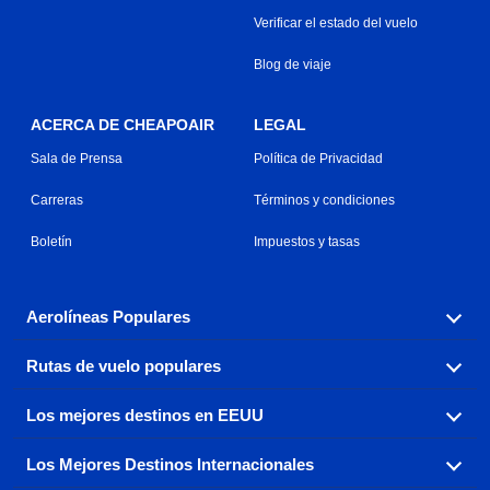
Verificar el estado del vuelo
Blog de viaje
ACERCA DE CHEAPOAIR
LEGAL
Sala de Prensa
Política de Privacidad
Carreras
Términos y condiciones
Boletín
Impuestos y tasas
Aerolíneas Populares
Rutas de vuelo populares
Explora nuestras opciones de tarifas aéreas baratas por
aerolínea, con más de 500 opciones para elegir.
Los mejores destinos en EEUU
Reserva una de nuestras rutas de vuelo más populares
Aeromexico
Air Canada
con tres sencillos clics.
Los Mejores Destinos Internacionales
Air France
Encuentra boletos de avión baratos a destinos
Alaska Airlines
populares de los EEUU de costa a costa.